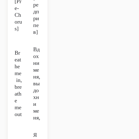
[Pr
ре
e-
дп
Ch
ри
oru
пе
s]
в]
Вд
Br
ох
eat
ни
he
ме
me
ня,
in,
вы
bre
до
ath
хн
e
и
me
ме
out
ня,
Я