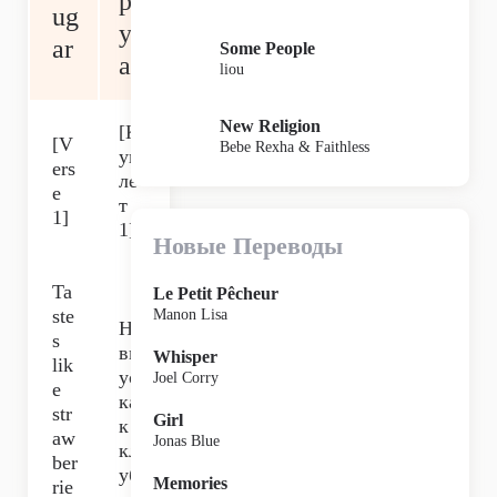
рб
ug
уз
ar
Some People
а
liou
New Religion
[К
[V
Bebe Rexha & Faithless
уп
ers
ле
e
т
1]
1]
Новые Переводы
Ta
Le Petit Pêcheur
ste
Manon Lisa
На
s
вк
Whisper
lik
ус,
Joel Corry
e
ка
str
Girl
к
aw
Jonas Blue
кл
ber
уб
Memories
rie