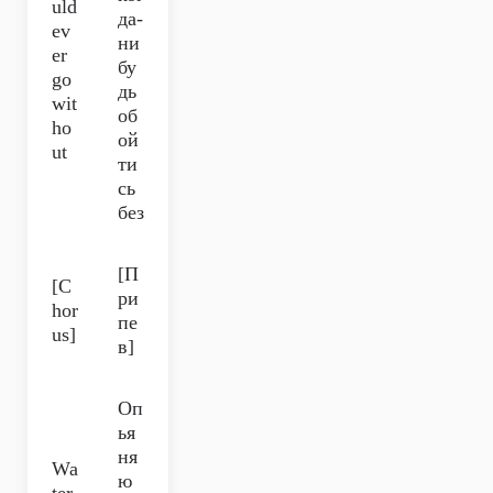
uld
да-
ev
ни
er
бу
go
дь
wit
об
ho
ой
ut
ти
сь
без
[П
[C
ри
hor
пе
us]
в]
Оп
ья
ня
Wa
ю