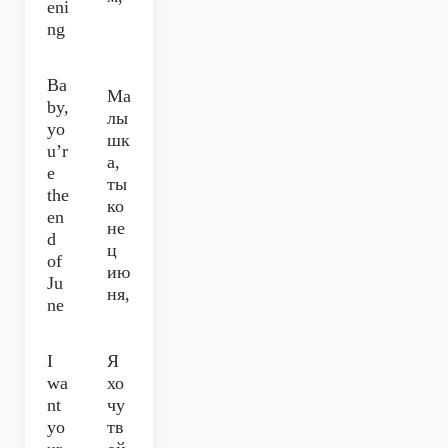
eni
ng
Ba
Ма
by,
лы
yo
шк
u’r
а,
e
ты
the
ко
en
не
d
ц
of
ию
Ju
ня,
ne
I
Я
wa
хо
nt
чу
yo
тв