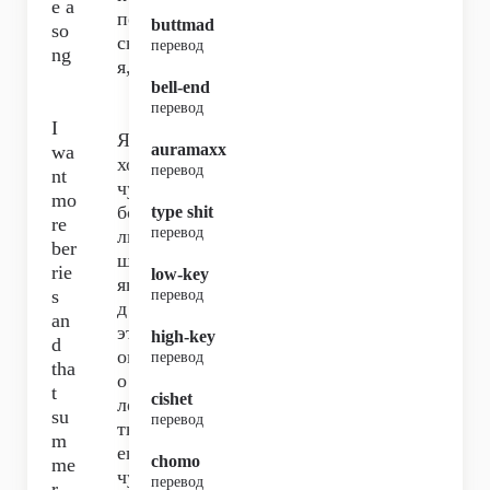
e a
пе
buttmad
so
сн
перевод
ng
я,
bell-end
перевод
I
Я
auramaxx
wa
хо
перевод
nt
чу
mo
бо
type shit
re
перевод
ль
ber
ше
rie
low-key
яго
s
перевод
д и
an
эт
high-key
d
ог
перевод
tha
о
t
cishet
ле
su
перевод
тн
m
его
chomo
me
чу
перевод
r