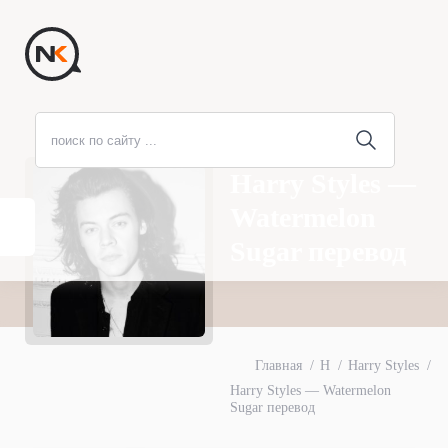
Harry Styles —
Watermelon
Sugar перевод
Главная
H
Harry Styles
Harry Styles — Watermelon
Sugar перевод