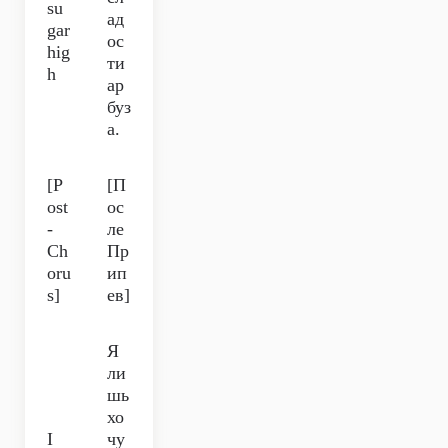
su
ад
gar
ос
hig
ти
h
ар
буз
а.
[P
[П
ost
ос
-
ле
Ch
Пр
oru
ип
s]
ев]
Я
ли
шь
хо
I
чу