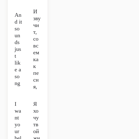
И
An
зву
d it
чи
so
т,
un
со
ds
вс
jus
ем
t
ка
lik
к
e a
пе
so
сн
ng
я,
I
Я
wa
хо
nt
чу
yo
тв
ur
ой
bel
жи