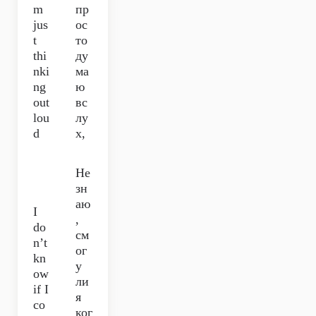
m
пр
jus
ос
t
то
thi
ду
nki
ма
ng
ю
out
вс
lou
лу
d
х,
Не
зн
аю
I
,
do
см
n’t
ог
kn
у
ow
ли
if I
я
co
ког