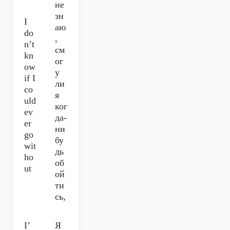
не
зн
I
аю
do
,
n’t
см
kn
ог
ow
у
if I
ли
co
я
uld
ког
ev
да-
er
ни
go
бу
wit
дь
ho
об
ut
ой
ти
сь,
I’
Я