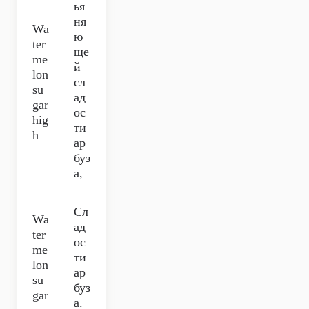
ья
ня
Wa
ю
ter
ще
me
й
lon
сл
su
ад
gar
ос
hig
ти
h
ар
буз
а,
Сл
Wa
ад
ter
ос
me
ти
lon
ар
su
буз
gar
а.