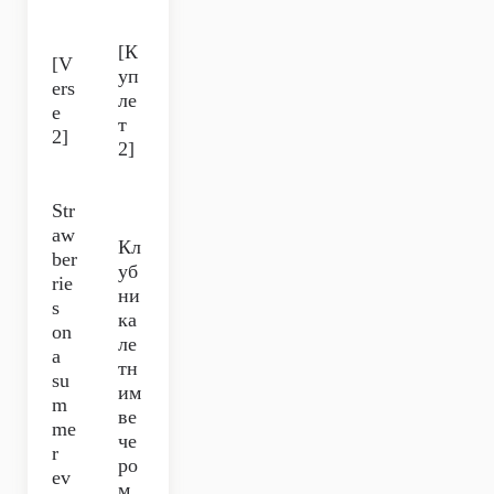
[К
[V
уп
ers
ле
e
т
2]
2]
Str
aw
Кл
ber
уб
rie
ни
s
ка
on
ле
a
тн
su
им
m
ве
me
че
r
ро
ev
м,