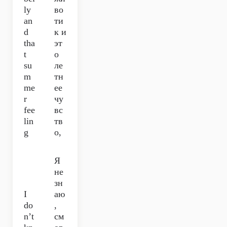
ly
во
an
ти
d
к и
tha
эт
t
о
su
ле
m
тн
me
ее
r
чу
fee
вс
lin
тв
g
о,
Я
не
зн
I
аю
do
,
n’t
см