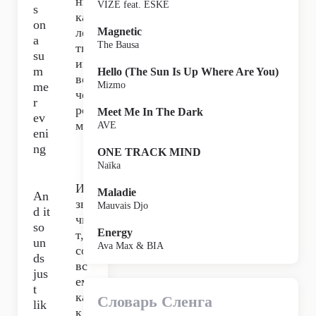
ни
VIZE feat. ESKE
s
ка
on
ле
Magnetic
a
The Bausa
тн
su
им
m
Hello (The Sun Is Up Where Are You)
ве
me
Mizmo
че
r
ро
Meet Me In The Dark
ev
м,
AVE
eni
ng
ONE TRACK MIND
Naïka
И
Maladie
An
зву
Mauvais Djo
d it
чи
so
Energy
т,
un
Ava Max & BIA
со
ds
вс
jus
ем
t
ка
Словарь Сленга
lik
к