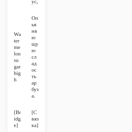
ус,
Оп
ья
ня
Wa
ю
ter
щу
me
ю
lon
сл
su
ад
gar
ос
hig
ть
h
ар
буз
а.
[Br
[С
idg
вяз
e]
ка]