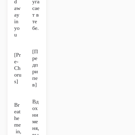
d
уга
aw
сае
ay
т в
in
те
yo
бе.
u
[П
[Pr
ре
e-
дп
Ch
ри
oru
пе
s]
в]
Вд
Br
ох
eat
ни
he
ме
me
ня,
in,
вы