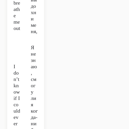
bre
до
ath
хн
e
и
me
ме
out
ня,
Я
не
зн
I
аю
do
,
n’t
см
kn
ог
ow
у
if I
ли
co
я
uld
ког
ev
да-
er
ни