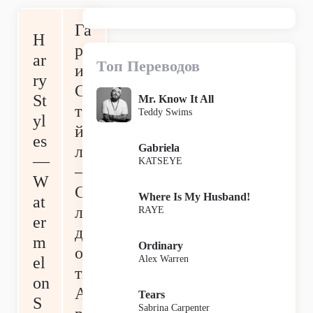
Га
H
рр
ar
Топ Переводов
и
ry
С
St
Mr. Know It All
та
Teddy Swims
yl
й
es
Gabriela
лс
—
KATSEYE
—
W
С
Where Is My Husband!
at
ла
RAYE
er
д
m
Ordinary
ос
Alex Warren
el
ть
on
А
Tears
S
Sabrina Carpenter