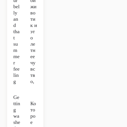
ur
ой
bel
жи
ly
во
an
ти
d
к и
tha
эт
t
о
su
ле
m
тн
me
ее
r
чу
fee
вс
lin
тв
g
о,
Ge
ttin
Ко
g
то
wa
ро
she
е