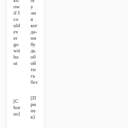
kn
ог
ow
у
if I
ли
co
я
uld
ког
ev
да-
er
ни
go
бу
wit
дь
ho
об
ut
ой
ти
сь
без
[П
[C
ри
hor
пе
us]
в]