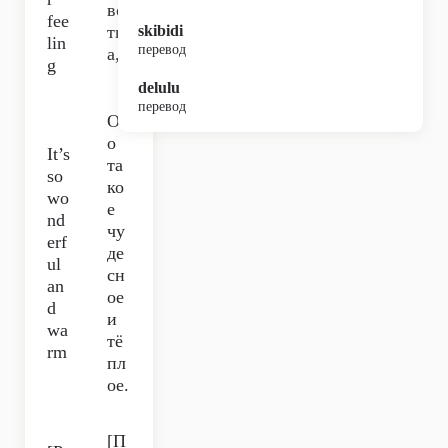
вс
fee
тв
skibidi
lin
перевод
а,
g
delulu
перевод
Он
о
It’s
та
so
ко
wo
е
nd
чу
erf
де
ul
сн
an
ое
d
и
wa
тё
rm
пл
ое.
[П