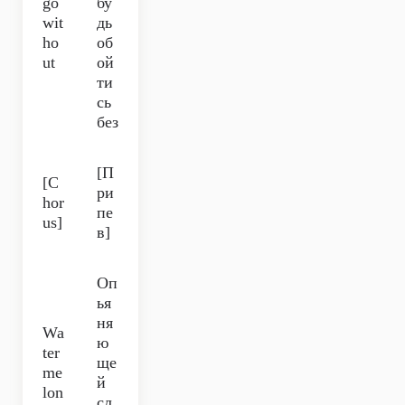
go
бу
wit
дь
ho
об
ut
ой
ти
сь
без
[П
[C
ри
hor
пе
us]
в]
Оп
ья
ня
Wa
ю
ter
ще
me
й
lon
сл