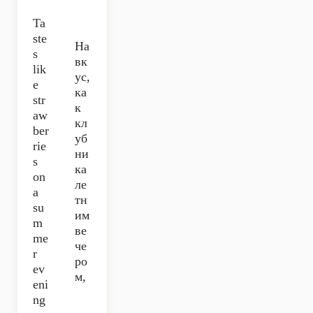
Ta
ste
На
s
вк
lik
ус,
e
ка
str
к
aw
кл
ber
уб
rie
ни
s
ка
on
ле
a
тн
su
им
m
ве
me
че
r
ро
ev
м,
eni
ng