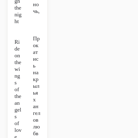
gh
но
the
чь,
nig
ht
Пр
Ri
ок
de
ат
on
ис
the
ь
wi
на
ng
кр
s
ыл
of
ья
the
х
an
ан
gel
гел
s
ов
of
лю
lov
бв
e