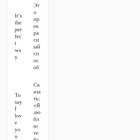
Эт
о
It’s
пр
the
ек
per
ра
fec
сн
t
ый
wa
сп
y
ос
об
Ск
аза
To
ть:
say
«Я
I
лю
lov
бл
e
ю
yo
те
u
бя