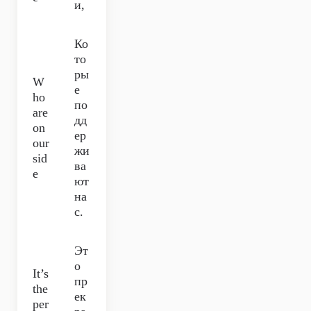
и,
Ко
то
ры
W
е
ho
по
are
дд
on
ер
our
жи
sid
ва
e
ют
на
с.
Эт
о
It’s
пр
the
ек
per