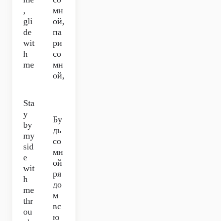
,
мн
gli
ой,
de
па
wit
ри
h
со
me
мн
ой,
Sta
y
Бу
by
дь
my
со
sid
мн
e
ой
wit
ря
h
до
me
м
thr
вс
ou
ю