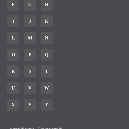
F
G
H
I
J
K
L
M
N
O
P
Q
R
S
T
U
V
W
X
Y
Z