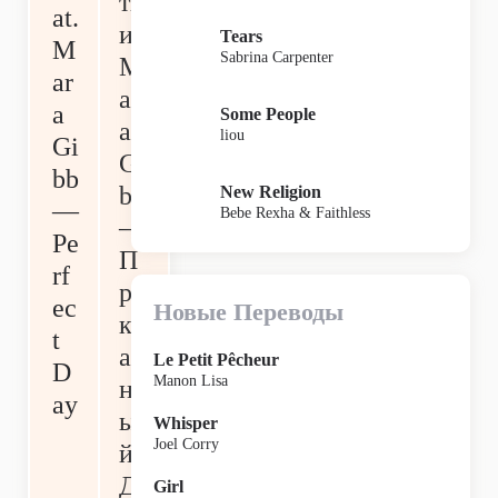
ти
at.
и
Tears
M
Sabrina Carpenter
M
ar
ar
a
Some People
a
liou
Gi
Gi
bb
bb
New Religion
—
Bebe Rexha & Faithless
—
Pe
П
rf
ре
ec
Новые Переводы
кр
t
ас
Le Petit Pêcheur
D
Manon Lisa
н
ay
ы
Whisper
Joel Corry
й
Д
Girl