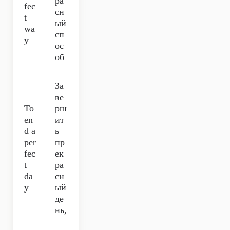
ра
fec
сн
t
ый
wa
сп
y
ос
об
За
ве
To
рш
en
ит
d a
ь
per
пр
fec
ек
t
ра
da
сн
y
ый
де
нь,