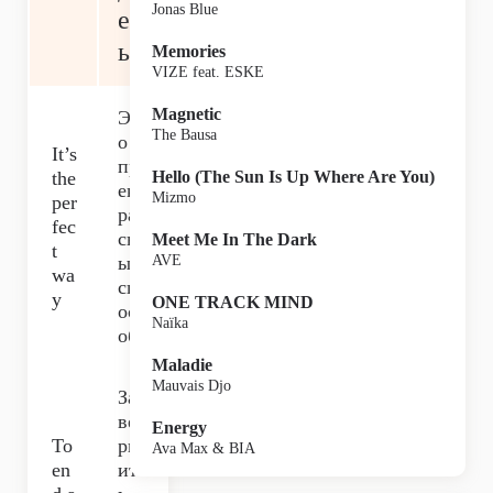
Jonas Blue
ен
ь
Memories
VIZE feat. ESKE
Magnetic
Эт
The Bausa
о
It’s
пр
the
Hello (The Sun Is Up Where Are You)
ек
Mizmo
per
ра
fec
сн
Meet Me In The Dark
t
ый
AVE
wa
сп
y
ONE TRACK MIND
ос
Naïka
об
Maladie
Mauvais Djo
За
ве
Energy
To
рш
Ava Max & BIA
en
ит