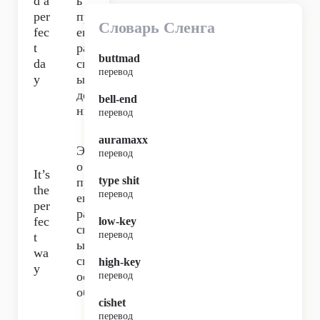
d a
ь
per
пр
Словарь Сленга
fec
ек
t
ра
buttmad
da
сн
перевод
y
ый
де
bell-end
нь,
перевод
auramaxx
Эт
перевод
о
It’s
type shit
пр
the
перевод
ек
per
ра
fec
low-key
сн
перевод
t
ый
wa
сп
high-key
y
ос
перевод
об
cishet
перевод