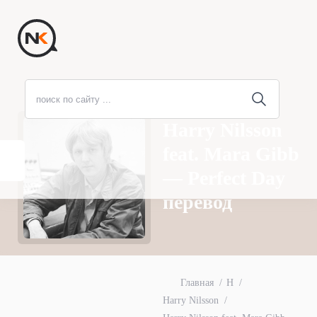
Harry Nilsson
feat. Mara Gibb
— Perfect Day
перевод
Главная
H
Harry Nilsson