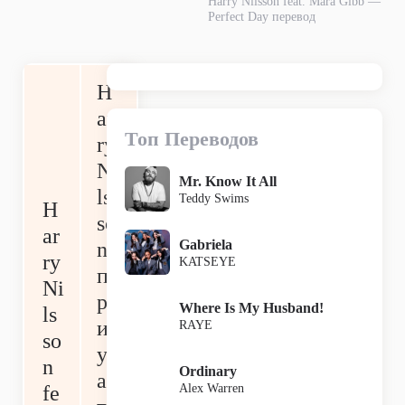
Harry Nilsson feat. Mara Gibb —
Perfect Day перевод
H
ar
Топ Переводов
ry
Ni
Mr. Know It All
ls
Teddy Swims
H
so
ar
Gabriela
n
ry
KATSEYE
п
Ni
р
Where Is My Husband!
ls
и
RAYE
so
уч
n
Ordinary
ас
Alex Warren
fe