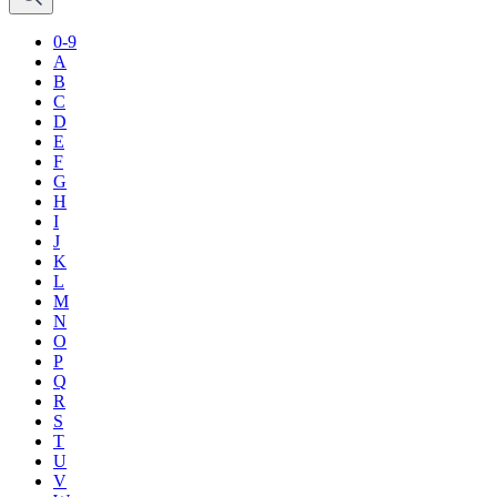
0-9
A
B
C
D
E
F
G
H
I
J
K
L
M
N
O
P
Q
R
S
T
U
V