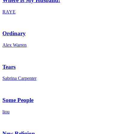
Where Is My Husband!
RAYE
Ordinary
Alex Warren
Tears
Sabrina Carpenter
Some People
liou
New Religion