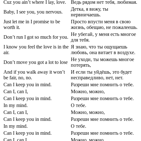
Cuz you ain’t where I lay, love.
Ведь рядом нет тебя, любимая.
Детка, я вижу, ты
Baby, I see you, you nervous.
нервничаешь.
Just let me in I promise to be
Просто впусти меня в свою
worth it.
жизнь, обещаю, не пожалеешь.
Не убегай, у меня есть многое
Don’t run I got so much for you.
для тебя.
I know you feel the love is in the
Я знаю, что ты ощущаешь
air.
любовь, она витает в воздухе.
Не уходи, ты можешь многое
Don’t move you got a lot to lose
потерять,
And if you walk away it won’t
И если ты уйдёшь, это будет
be fair, no, no.
несправедливо, нет, нет.
Can I keep you in mind.
Разреши мне помнить о тебе.
Can I, can I,
Можно, можно,
Can I keep you in mind.
Разреши мне помнить о тебе.
In my mind.
О тебе.
Can I, can I,
Можно, можно,
Can I keep you in mind.
Разреши мне помнить о тебе.
In my mind.
О тебе.
Can I keep you in mind.
Разреши мне помнить о тебе.
Can I, can I,
Можно, можно,