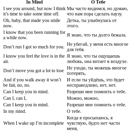
In Mind
О Тебе
I see you around, but now I think
Мы часто видимся, но думаю,
it’s time to take some time off.
что нам пора сделать паузу.
Oh, baby, that made you smile
Детка, ты улыбнулась от
now.
этого.
I know that you been running for
Я знаю, что ты долго бежала.
a while now.
Не убегай, у меня есть многое
Don’t run I got so much for you.
для тебя.
I know you feel the love is in the
Я знаю, что ты ощущаешь
air.
любовь, она витает в воздухе.
Не уходи, ты можешь многое
Don’t move you got a lot to lose
потерять,
And if you walk away it won’t
И если ты уйдёшь, это будет
be fair, no, no.
несправедливо, нет, нет.
Can I keep you in mind.
Разреши мне помнить о тебе.
Can I, can I,
Можно, можно,
Can I keep you in mind.
Разреши мне помнить о тебе.
In my mind.
О тебе.
Когда я просыпаюсь, я
When I wake up I’m incomplete
чувствую, будто нет части
меня,