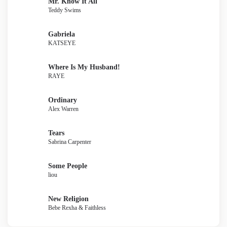
Mr. Know It All
Teddy Swims
Gabriela
KATSEYE
Where Is My Husband!
RAYE
Ordinary
Alex Warren
Tears
Sabrina Carpenter
Some People
liou
New Religion
Bebe Rexha & Faithless