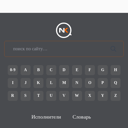
0-9
A
B
C
D
E
F
G
H
I
J
K
L
M
N
O
P
Q
R
S
T
U
V
W
X
Y
Z
Исполнители
Словарь