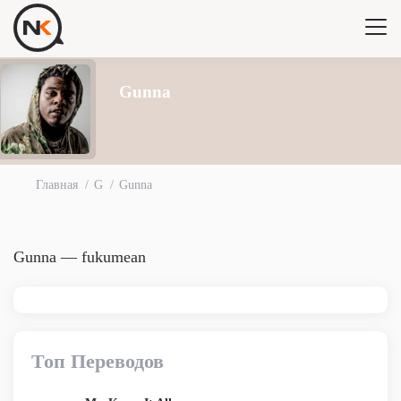
Gunna
Главная
G
Gunna
Gunna — fukumean
Топ Переводов