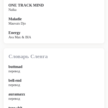
ONE TRACK MIND
Naïka
Maladie
Mauvais Djo
Energy
Ava Max & BIA
Словарь Сленга
buttmad
перевод
bell-end
перевод
auramaxx
перевод
type shit