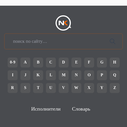
0-9
A
B
C
D
E
F
G
H
I
J
K
L
M
N
O
P
Q
R
S
T
U
V
W
X
Y
Z
Исполнители
Словарь