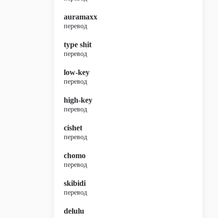
auramaxx
перевод
type shit
перевод
low-key
перевод
high-key
перевод
cishet
перевод
chomo
перевод
skibidi
перевод
delulu