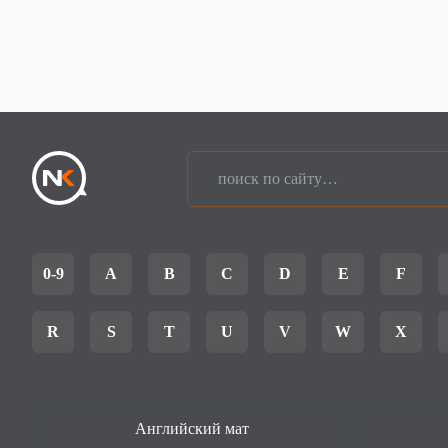
0-9
A
B
C
D
E
F
R
S
T
U
V
W
X
Английский мат