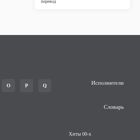
перевод
Исполнители
O
P
Q
Словарь
Хиты 00-х