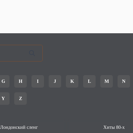
G
H
I
J
K
L
M
N
Y
Z
Лондонский сленг
Хиты 80-х