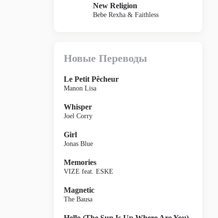
New Religion
Bebe Rexha & Faithless
Новые Переводы
Le Petit Pêcheur
Manon Lisa
Whisper
Joel Corry
Girl
Jonas Blue
Memories
VIZE feat. ESKE
Magnetic
The Bausa
Hello (The Sun Is Up Where Are You)