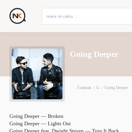
Going Deeper
Главная
G
Going Deeper
Going Deeper — Broken
Going Deeper — Lights Out
Going Deeper feat. Dwight Steven — Turn It Back