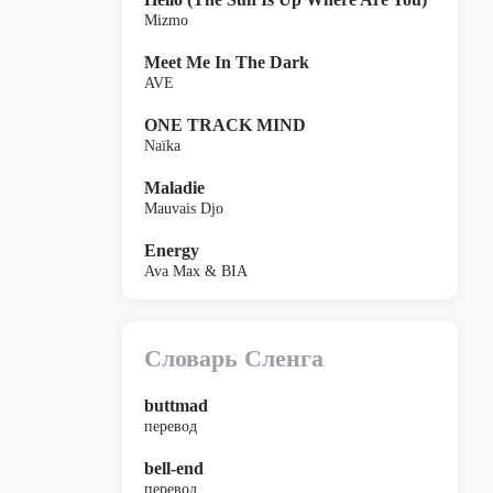
Mizmo
Meet Me In The Dark
AVE
ONE TRACK MIND
Naïka
Maladie
Mauvais Djo
Energy
Ava Max & BIA
Словарь Сленга
buttmad
перевод
bell-end
перевод