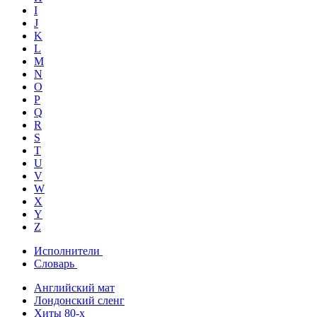
I
J
K
L
M
N
O
P
Q
R
S
T
U
V
W
X
Y
Z
Исполнители
Словарь
Английский мат
Лондонский сленг
Хиты 80-х