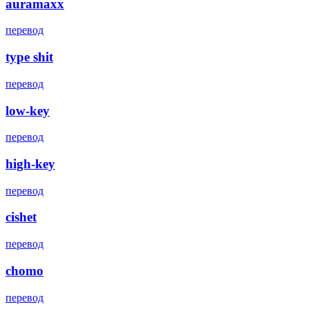
auramaxx
перевод
type shit
перевод
low-key
перевод
high-key
перевод
cishet
перевод
chomo
перевод