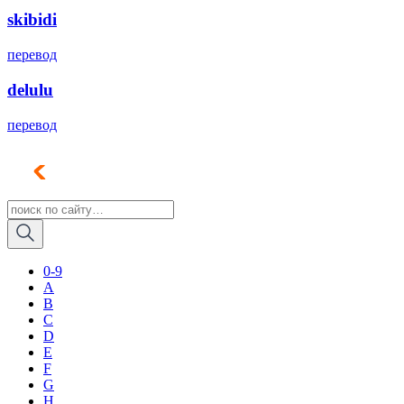
skibidi
перевод
delulu
перевод
0-9
A
B
C
D
E
F
G
H