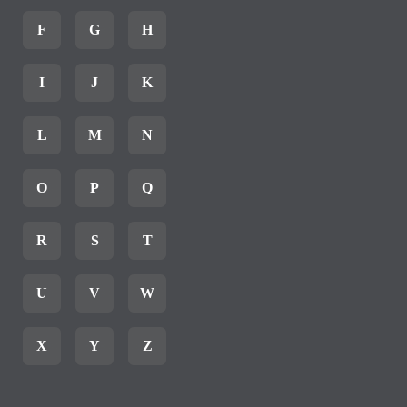
F
G
H
I
J
K
L
M
N
O
P
Q
R
S
T
U
V
W
X
Y
Z