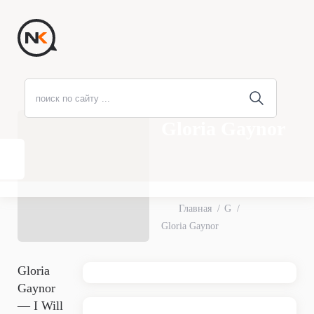
Gloria Gaynor
Главная
G
Gloria Gaynor
Gloria
Gaynor
— I Will