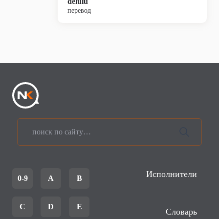
delulu
перевод
Исполнители
0-9
A
B
C
D
E
Словарь