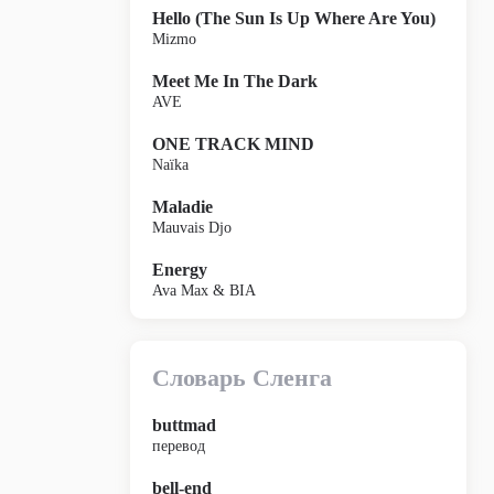
Hello (The Sun Is Up Where Are You)
Mizmo
Meet Me In The Dark
AVE
ONE TRACK MIND
Naïka
Maladie
Mauvais Djo
Energy
Ava Max & BIA
Словарь Сленга
buttmad
перевод
bell-end