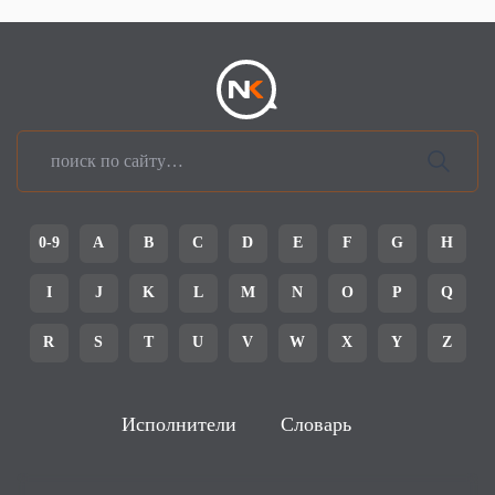
0-9
A
B
C
D
E
F
G
H
I
J
K
L
M
N
O
P
Q
R
S
T
U
V
W
X
Y
Z
Исполнители
Словарь