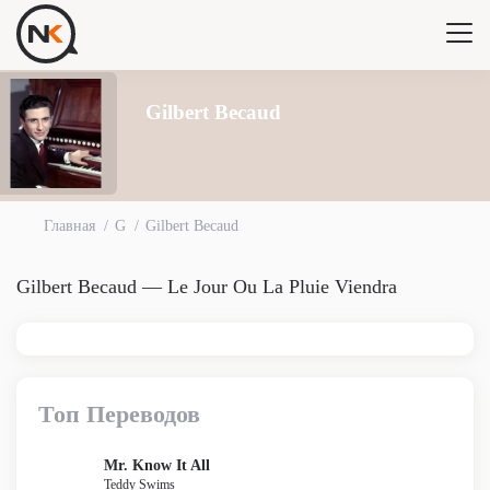
Gilbert Becaud
Главная
G
Gilbert Becaud
Gilbert Becaud — Le Jour Ou La Pluie Viendra
Топ Переводов
Mr. Know It All
Teddy Swims