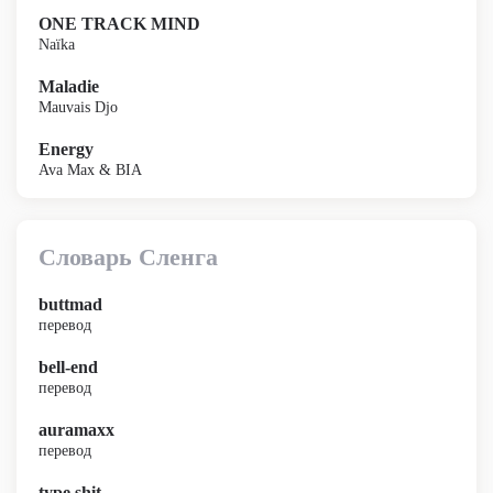
ONE TRACK MIND
Naïka
Maladie
Mauvais Djo
Energy
Ava Max & BIA
Словарь Сленга
buttmad
перевод
bell-end
перевод
auramaxx
перевод
type shit