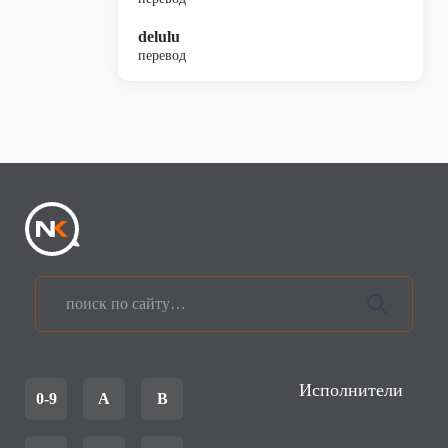
delulu
перевод
Исполнители
0-9
A
B