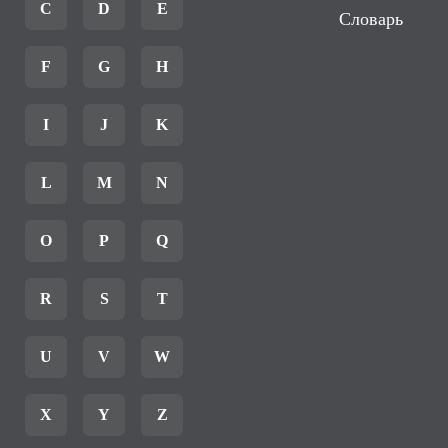
C
D
E
Словарь
F
G
H
I
J
K
L
M
N
O
P
Q
R
S
T
U
V
W
X
Y
Z