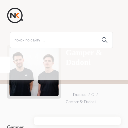
Gamper &
Dadoni
Главная
G
Gamper & Dadoni
Gamper