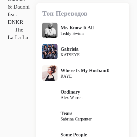
& Dadoni
Топ Переводов
feat.
DNKR
Mr. Know It All
— The
Teddy Swims
La La La
Gabriela
KATSEYE
Where Is My Husband!
RAYE
Ordinary
Alex Warren
Tears
Sabrina Carpenter
Some People