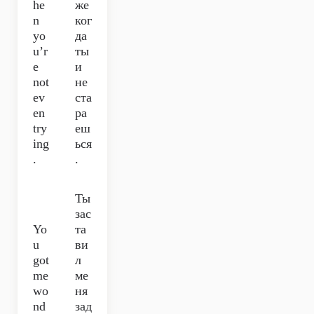
he
же
n
ког
yo
да
u’r
ты
e
и
not
не
ev
ста
en
ра
try
еш
ing
ься
.
.
Ты
зас
Yo
та
u
ви
got
л
me
ме
wo
ня
nd
зад