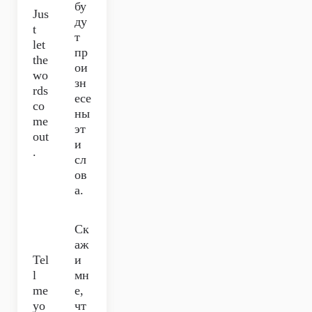
бу
Jus
ду
t
т
let
пр
the
ои
wo
зн
rds
есе
co
ны
me
эт
out
и
.
сл
ов
а.
Ск
аж
Tel
и
l
мн
me
е,
yo
чт