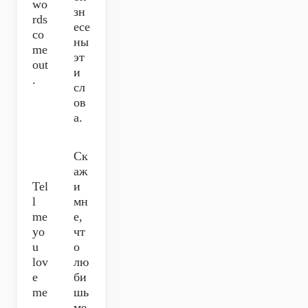
wo
зн
rds
есе
co
ны
me
эт
out
и
.
сл
ов
а.
Ск
аж
Tel
и
l
мн
me
е,
yo
чт
u
о
lov
лю
e
би
me
шь
…
ме