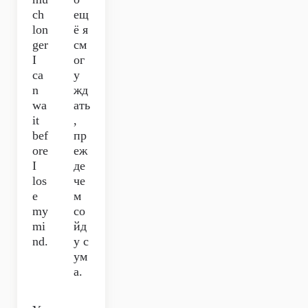
ch
ещ
lon
ё я
ger
см
I
ог
ca
у
n
жд
wa
ать
it
,
bef
пр
ore
еж
I
де
los
че
e
м
my
со
mi
йд
nd.
у с
ум
а.