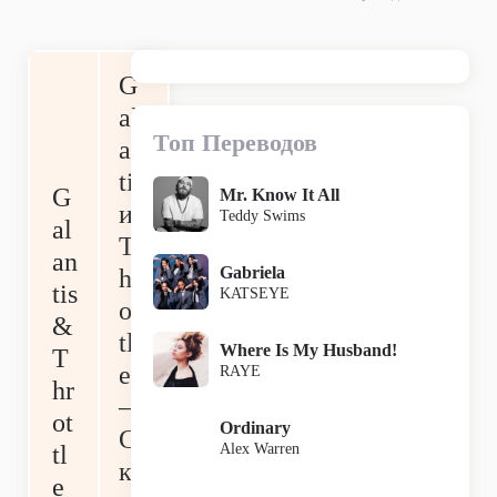
G
al
Топ Переводов
an
tis
G
Mr. Know It All
и
Teddy Swims
al
T
an
Gabriela
hr
tis
KATSEYE
ot
&
tl
Where Is My Husband!
T
e
RAYE
hr
—
ot
Ordinary
С
Alex Warren
tl
ка
e