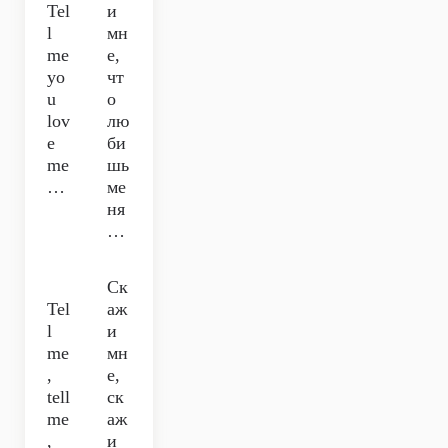
Tel
и
l
мн
me
е,
yo
чт
u
о
lov
лю
e
би
me
шь
…
ме
ня
…
Ск
Tel
аж
l
и
me
мн
,
е,
tell
ск
me
аж
,
и