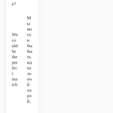
e?
М
ы
мо
We
гл
co
и
uld
бы
be
бы
the
ть
per
ид
fec
еа
t
ль
ma
но
tch
й
па
ро
й,