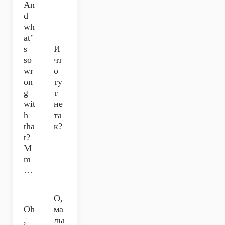
An
d
wh
at’
s
И
so
чт
wr
о
on
ту
g
т
wit
не
h
та
tha
к?
t?
M
m
…
О,
Oh
ма
,
лы