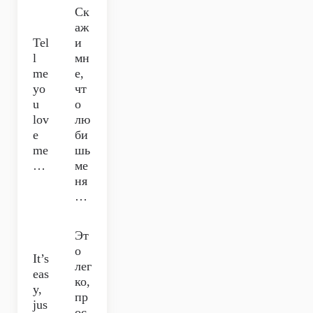
Ск
аж
Tel
и
l
мн
me
е,
yo
чт
u
о
lov
лю
e
би
me
шь
…
ме
ня
…
Эт
о
It’s
лег
eas
ко,
y,
пр
jus
ос