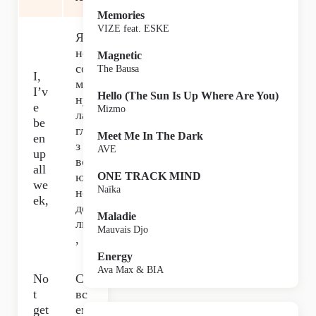
Memories
VIZE feat. ESKE
Я
не
Magnetic
со
The Bausa
I,
мк
I’v
Hello (The Sun Is Up Where Are You)
ну
e
Mizmo
ла
be
гла
Meet Me In The Dark
en
з
AVE
up
вс
all
ю
ONE TRACK MIND
we
Naïka
не
ek,
де
Maladie
лю
Mauvais Djo
,
Energy
Ava Max & BIA
No
Со
t
вс
get
ем