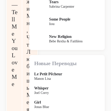
ж
Tears
—
Sabrina Carpenter
и
Te
М
ll
Some People
не
liou
M
,
e
Ч
New Religion
Y
Bebe Rexha & Faithless
то
ou
Л
L
ю
ov
Новые Переводы
б
e
и
Le Petit Pêcheur
M
Manon Lisa
ш
e
ь
Whisper
Joel Corry
М
ен
Girl
Jonas Blue
я