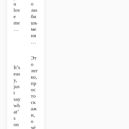
u
о
lov
лю
e
би
me
шь
…
ме
ня
…
Эт
о
It’s
лег
eas
ко,
y,
пр
jus
ос
t
то
say
ск
wh
аж
at’
и,
s
о
on
чё