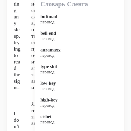
Словарь Сленга
tin
не
g
сп
an
ал
buttmad
перевод
y
а,
sle
пы
bell-end
ep,
тая
перевод
try
сь
ing
пр
auramaxx
to
оч
перевод
rea
ит
type shit
d
ать
перевод
the
зн
sig
ак
low-key
ns.
и.
перевод
high-key
Я
перевод
не
I
зн
cishet
do
перевод
аю
n’t
,