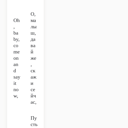
О,
Oh
ма
,
лы
ba
ш,
by,
да
co
ва
me
й
on
же
an
,
d
ск
say
аж
it
и
no
се
w,
йч
ас,
Пу
сть