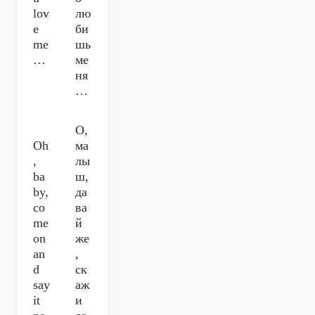
lov
лю
e
би
me
шь
…
ме
ня
…
О,
Oh
ма
,
лы
ba
ш,
by,
да
co
ва
me
й
on
же
an
,
d
ск
say
аж
it
и