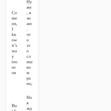
Ну
же
Co
, я
me
зн
on,
аю
I
.
kn
чт
ow
о
it’s
эт
wa
о
y
сл
too
иш
so
ко
on
м
ра
но,
Но
я
Bu
жд