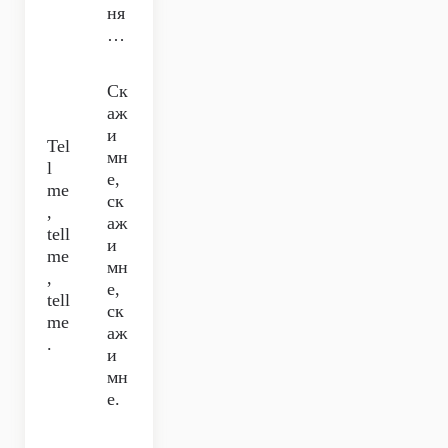
ня
…
Ск
аж
и
Tel
мн
l
е,
me
ск
,
аж
tell
и
me
мн
,
е,
tell
ск
me
аж
.
и
мн
е.