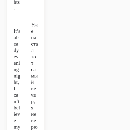
hts
.
Уж
It’s
е
alr
на
ea
ста
dy
л
ev
то
eni
т
ng
са
nig
мы
ht,
й
I
ве
ca
че
n’t
р,
bel
я
iev
не
e
ве
my
рю