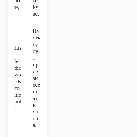
no
се
w,
йч
ас,
Пу
сть
бу
Jus
ду
t
т
let
пр
the
ои
wo
зн
rds
есе
co
ны
me
эт
out
и
.
сл
ов
а.