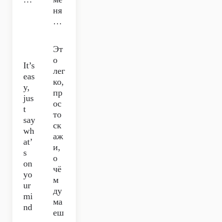
ня
…
Эт
о
It’s
лег
eas
ко,
y,
пр
jus
ос
t
то
say
ск
wh
аж
at’
и,
s
о
on
чё
yo
м
ur
ду
mi
ма
nd
еш