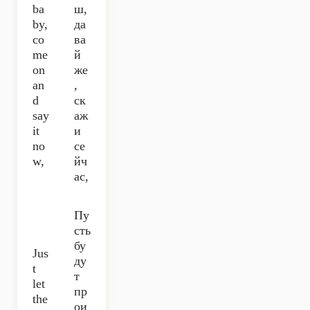
ba
ш,
by,
да
co
ва
me
й
on
же
an
,
d
ск
say
аж
it
и
no
се
w,
йч
ас,
Пу
сть
бу
Jus
ду
t
т
let
пр
the
ои