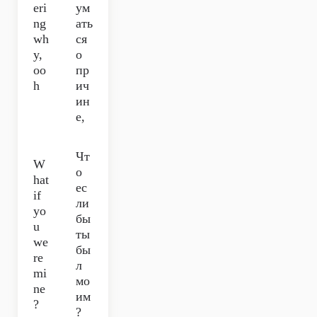
eri
ум
ng
ать
wh
ся
y,
о
oo
пр
h
ич
ин
е,
Чт
W
о
hat
ес
if
ли
yo
бы
u
ты
we
бы
re
л
mi
мо
ne
им
?
?