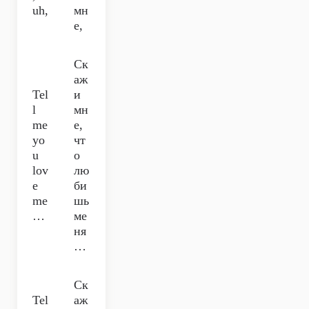
uh,
мн
е,
Ск
аж
Tel
и
l
мн
me
е,
yo
чт
u
о
lov
лю
e
би
me
шь
…
ме
ня
…
Ск
Tel
аж