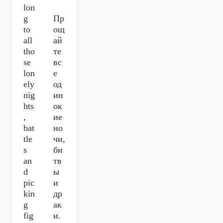
lon
g
Пр
to
ощ
all
ай
tho
те
se
вс
lon
е
ely
од
nig
ин
hts
ок
,
ие
bat
но
tle
чи,
s
би
an
тв
d
ы
pic
и
kin
др
g
ак
fig
и.