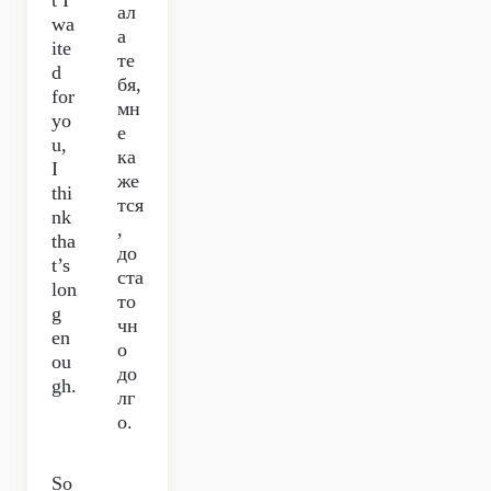
t I
ал
wa
а
ite
те
d
бя,
for
мн
yo
е
u,
ка
I
же
thi
тся
nk
,
tha
до
t’s
ста
lon
то
g
чн
en
о
ou
до
gh.
лг
о.
So