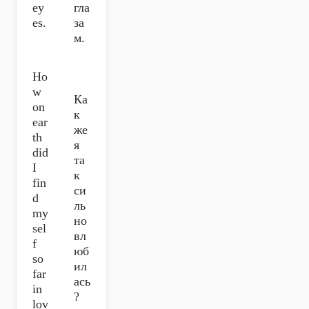
ey
гла
es.
за
м.
Ho
w
Ка
on
к
ear
же
th
я
did
та
I
к
fin
си
d
ль
my
но
sel
вл
f
юб
so
ил
far
ась
in
?
lov