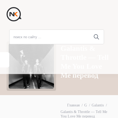
Galantis &
Throttle — Tell
Me You Love
Me перевод
Главная
G
Galantis
Galantis & Throttle — Tell Me
You Love Me перевод