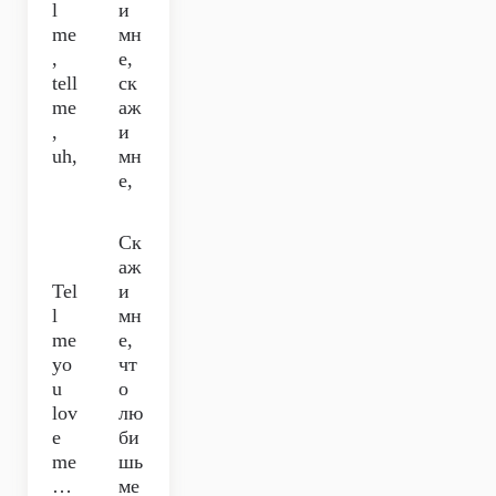
l
и
me
мн
,
е,
tell
ск
me
аж
,
и
uh,
мн
е,
Ск
аж
Tel
и
l
мн
me
е,
yo
чт
u
о
lov
лю
e
би
me
шь
…
ме