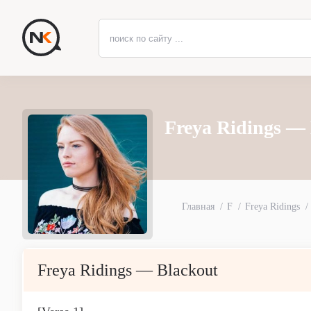
Freya Ridings —
Главная
F
Freya Ridings
Freya Ridings — Blackout