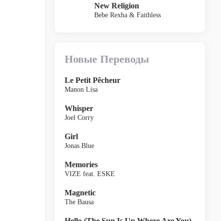
New Religion
Bebe Rexha & Faithless
Новые Переводы
Le Petit Pêcheur
Manon Lisa
Whisper
Joel Corry
Girl
Jonas Blue
Memories
VIZE feat. ESKE
Magnetic
The Bausa
Hello (The Sun Is Up Where Are You)