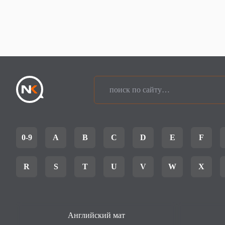
0-9
A
B
C
D
E
F
R
S
T
U
V
W
X
Английский мат