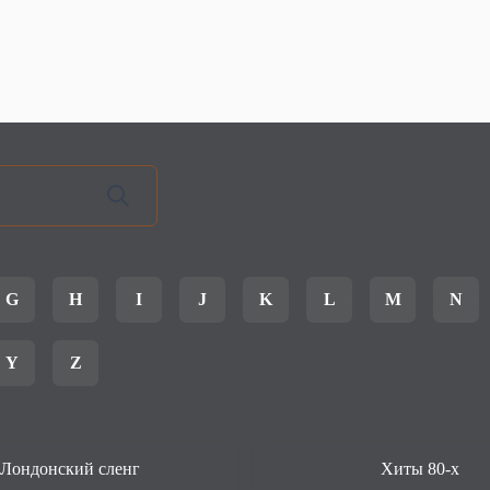
G
H
I
J
K
L
M
N
Y
Z
Лондонский сленг
Хиты 80-х