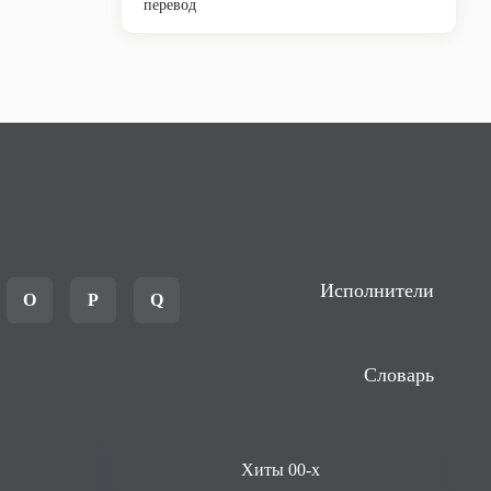
перевод
Исполнители
O
P
Q
Словарь
Хиты 00-х