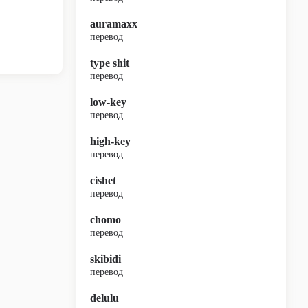
auramaxx
перевод
type shit
перевод
low-key
перевод
high-key
перевод
cishet
перевод
chomo
перевод
skibidi
перевод
delulu