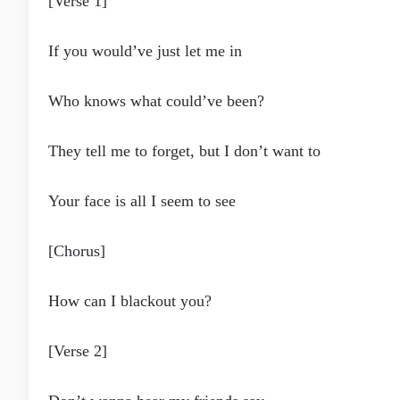
[Verse 1]
If you would’ve just let me in
Who knows what could’ve been?
They tell me to forget, but I don’t want to
Your face is all I seem to see
[Chorus]
How can I blackout you?
[Verse 2]