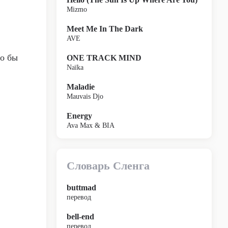
Mizmo
Meet Me In The Dark
AVE
ло бы
ONE TRACK MIND
Naïka
Maladie
Mauvais Djo
Energy
Ava Max & BIA
Словарь Сленга
buttmad
перевод
bell-end
перевод