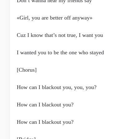
Don’t wanna hear my friends say
«Girl, you are better off anyway»
Cuz I know that’s not true, I want you
I wanted you to be the one who stayed
[Chorus]
How can I blackout you, you, you?
How can I blackout you?
How can I blackout you?