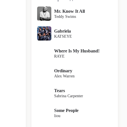
Mr. Know It All
Teddy Swims
Gabriela
KATSEYE
Where Is My Husband!
RAYE
Ordinary
Alex Warren
Tears
Sabrina Carpenter
Some People
liou