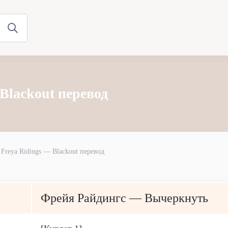
 Blackout перевод
Freya Ridings — Blackout перевод
Фрейя Райдингс — Вычеркнуть