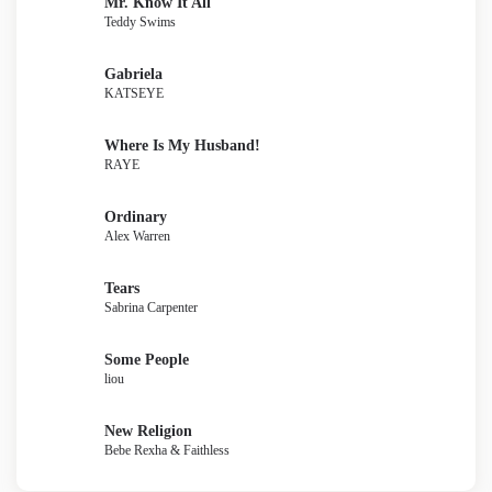
Mr. Know It All
Teddy Swims
Gabriela
KATSEYE
Where Is My Husband!
RAYE
Ordinary
Alex Warren
Tears
Sabrina Carpenter
Some People
liou
New Religion
Bebe Rexha & Faithless