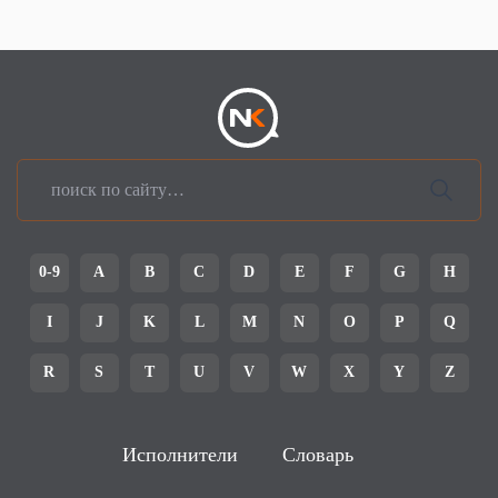
0-9
A
B
C
D
E
F
G
H
I
J
K
L
M
N
O
P
Q
R
S
T
U
V
W
X
Y
Z
Исполнители
Словарь