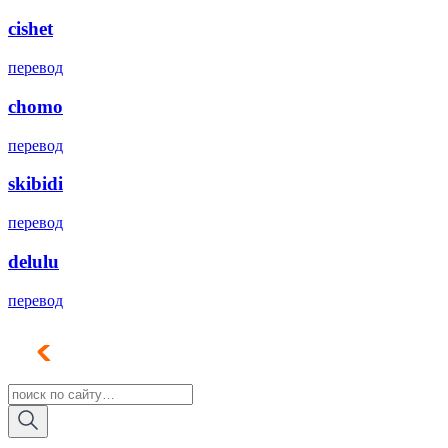
cishet
перевод
chomo
перевод
skibidi
перевод
delulu
перевод