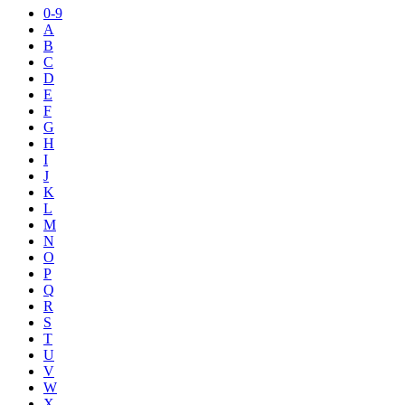
0-9
A
B
C
D
E
F
G
H
I
J
K
L
M
N
O
P
Q
R
S
T
U
V
W
X