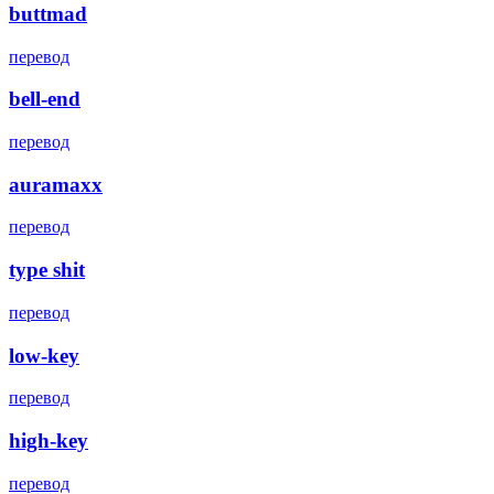
buttmad
перевод
bell-end
перевод
auramaxx
перевод
type shit
перевод
low-key
перевод
high-key
перевод