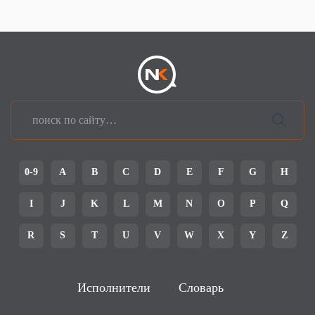
0-9
A
B
C
D
E
F
G
H
I
J
K
L
M
N
O
P
Q
R
S
T
U
V
W
X
Y
Z
Исполнители
Словарь