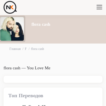
flora cash
Главная
F
flora cash
flora cash — You Love Me
Топ Переводов