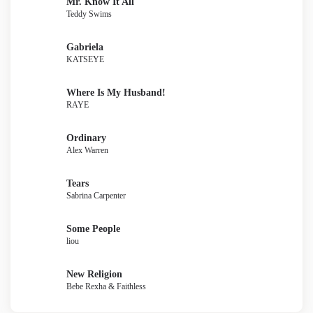
Mr. Know It All
Teddy Swims
Gabriela
KATSEYE
Where Is My Husband!
RAYE
Ordinary
Alex Warren
Tears
Sabrina Carpenter
Some People
liou
New Religion
Bebe Rexha & Faithless