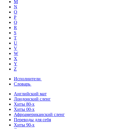
M
N
O
P
Q
R
S
T
U
V
W
X
Y
Z
Исполнители
Словарь
Английский мат
Лондонский сленг
Хиты 80-х
Хиты 00-х
Афроамериканский сленг
Переводы для себя
Хиты 90-х