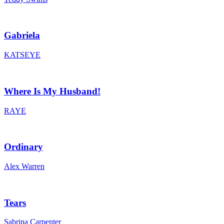
Gabriela
KATSEYE
Where Is My Husband!
RAYE
Ordinary
Alex Warren
Tears
Sabrina Carpenter