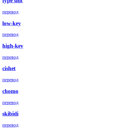
type shit
перевод
low-key
перевод
high-key
перевод
cishet
перевод
chomo
перевод
skibidi
перевод