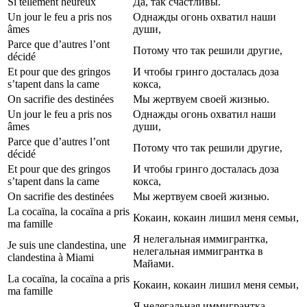
Si tellement heureux
Да, так счастливы.
Un jour le feu a pris nos
Однажды огонь охватил наши
âmes
души,
Parce que d’autres l’ont
Потому что так решили другие,
décidé
Et pour que des gringos
И чтобы гринго досталась доза
s’tapent dans la came
кокса,
On sacrifie des destinées
Мы жертвуем своей жизнью.
Un jour le feu a pris nos
Однажды огонь охватил наши
âmes
души,
Parce que d’autres l’ont
Потому что так решили другие,
décidé
Et pour que des gringos
И чтобы гринго досталась доза
s’tapent dans la came
кокса,
On sacrifie des destinées
Мы жертвуем своей жизнью.
La cocaïna, la cocaïna a pris
Кокаин, кокаин лишил меня семьи,
ma famille
Я нелегальная иммигрантка,
Je suis une clandestina, une
нелегальная иммигрантка в
clandestina à Miami
Майами.
La cocaïna, la cocaïna a pris
Кокаин, кокаин лишил меня семьи,
ma famille
Я нелегальная иммигрантка,