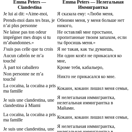
Emma Peters —
Emma Peters — Нелегальная
Clandestina
Иммигрантка
Je lui ai dit: «Aime-moi,
Я сказала ему: «Люби меня,
Prends-moi dans tes bras, je
Обними меня, у меня больше нет
n’ai plus personne
никого,
Ne laisse pas ton odeur
Не оставляй мне простыни,
imprégner mes draps si tu
пропитанные твоим запахом, если
m’abandonnes.»
ты бросишь меня.»
J’suis pas celle que tu crois
Я не такая, как ты думаешь,
Aucun cabrón ne m’a
Ни один козёл не прикасался ко
touché
мне,
À part toi caballero
Кроме тебя, кабальеро,
Non personne ne m’a
Никто не прикасался ко мне.
touché
La cocaïna, la cocaïna a pris
Кокаин, кокаин лишил меня семьи,
ma famille
Я нелегальная иммигрантка,
Je suis une clandestina, une
нелегальная иммигрантка в
clandestina à Miami
Майами.
La cocaïna, la cocaïna a pris
Кокаин, кокаин лишил меня семьи,
ma famille
Я нелегальная иммигрантка,
Je suis une clandestina, une
нелегальная иммигрантка в