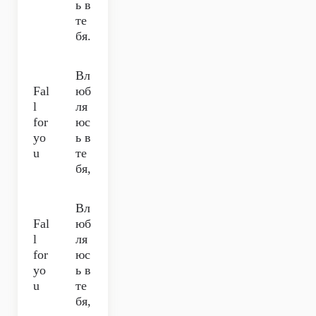
ь в
те
бя.
Вл
Fal
юб
l
ля
for
юс
yo
ь в
u
те
бя,
Вл
Fal
юб
l
ля
for
юс
yo
ь в
u
те
бя,