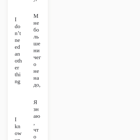
М
I
не
do
бо
n’t
ль
ne
ше
ed
ни
an
чег
oth
о
er
не
thi
на
ng
до,
Я
зн
аю
I
,
kn
чт
ow
о