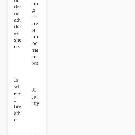
un
по
der
д
ne
эт
ath
им
the
и
se
пр
she
ос
ets
ты
ня
ми
Is
wh
Я
ere
ды
I
шу
bre
.
ath
e