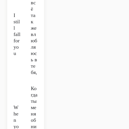
вс
ё
I
та
stil
к
l
же
fall
вл
for
юб
yo
ля
u
юс
ь в
те
бя,
Ко
гда
ты
W
ме
he
ня
n
об
yo
ни