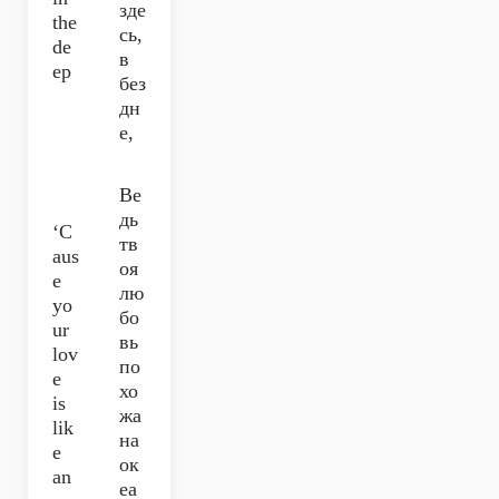
зде
the
сь,
de
в
ep
без
дн
е,
Ве
дь
‘C
тв
aus
оя
e
лю
yo
бо
ur
вь
lov
по
e
хо
is
жа
lik
на
e
ок
an
еа