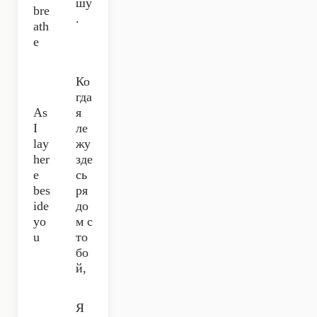
шу
bre
.
ath
e
Ко
гда
As
я
I
ле
lay
жу
her
зде
e
сь
bes
ря
ide
до
yo
м с
u
то
бо
й,
Я