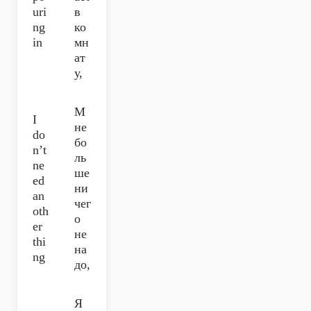
uri
в
ng
ко
in
мн
ат
у,
М
I
не
do
бо
n’t
ль
ne
ше
ed
ни
an
чег
oth
о
er
не
thi
на
ng
до,
Я