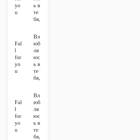
yo
ь в
u
те
бя,
Вл
Fal
юб
l
ля
for
юс
yo
ь в
u
те
бя,
Вл
Fal
юб
l
ля
for
юс
yo
ь в
u
те
бя,