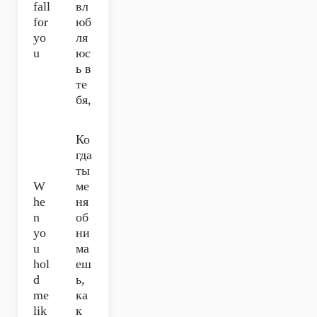
fall
вл
for
юб
yo
ля
u
юс
ь в
те
бя,
Ко
гда
ты
W
ме
he
ня
n
об
yo
ни
u
ма
hol
еш
d
ь,
me
ка
lik
к