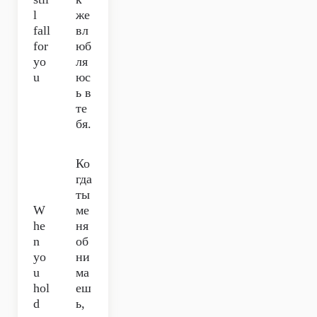
l
же
fall
вл
for
юб
yo
ля
u
юс
ь в
те
бя.
Ко
гда
ты
W
ме
he
ня
n
об
yo
ни
u
ма
hol
еш
d
ь,