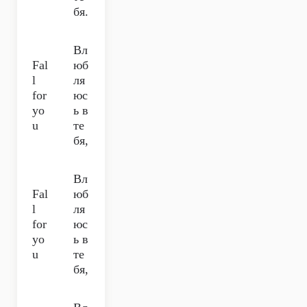
бя.
Вл
Fal
юб
l
ля
for
юс
yo
ь в
u
те
бя,
Вл
Fal
юб
l
ля
for
юс
yo
ь в
u
те
бя,