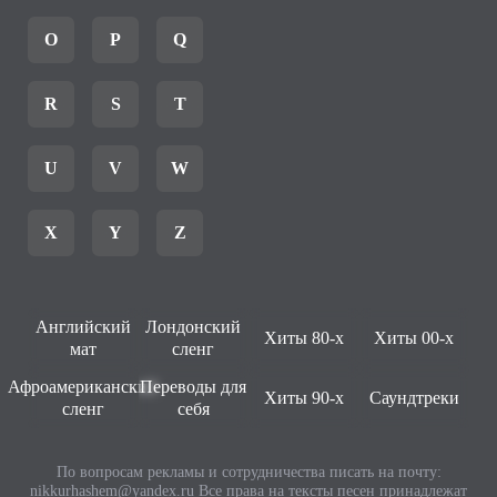
O
P
Q
R
S
T
U
V
W
X
Y
Z
Английский
Лондонский
Хиты 80-х
Хиты 00-х
мат
сленг
Афроамериканский
Переводы для
Хиты 90-х
Саундтреки
сленг
себя
По вопросам рекламы и сотрудничества писать на почту:
nikkurhashem@yandex.ru
Все права на тексты песен принадлежат