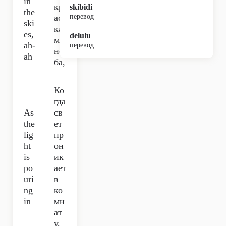
in
кр
skibidi
the
ас
перевод
ski
ка
es,
delulu
м
ah-
перевод
не
ah
ба,
Ко
гда
As
св
the
ет
lig
пр
ht
он
is
ик
po
ает
uri
в
ng
ко
in
мн
ат
у,