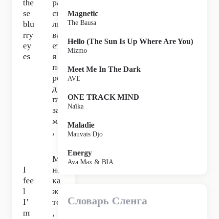
the
ра
se
сп
Magnetic
blu
лы
The Bausa
rry
ва
Hello (The Sun Is Up Where Are You)
ey
етс
Mizmo
es
я
пе
Meet Me In The Dark
ре
AVE
д
ONE TRACK MIND
гла
Naïka
за
ми
Maladie
,
Mauvais Djo
Energy
М
Ava Max & BIA
I
не
fee
ка
l
же
Словарь Сленга
I’
тся
m
,