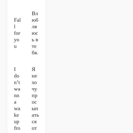
Вл
Fal
юб
l
ля
for
юс
yo
ь в
u
те
бя.
I
Я
do
не
n’t
хо
wa
чу
nn
пр
a
ос
wa
ып
ke
ать
up
ся
fro
от