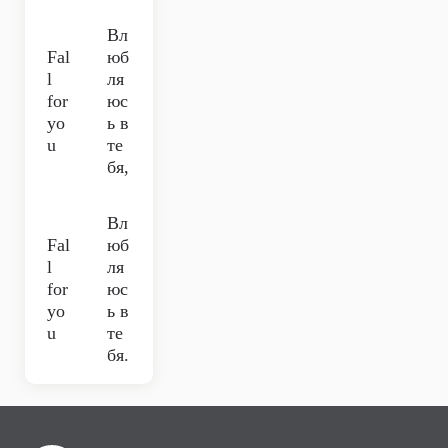
Вл
Fal
юб
l
ля
for
юс
yo
ь в
u
те
бя,
Вл
Fal
юб
l
ля
for
юс
yo
ь в
u
те
бя.