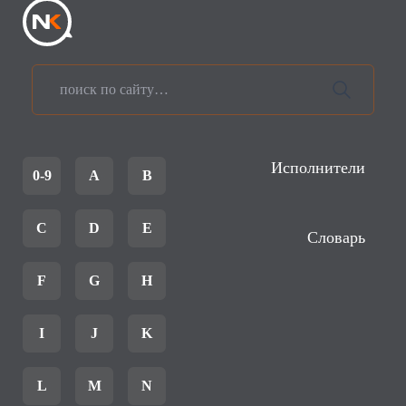
Исполнители
0-9
A
B
C
D
E
Словарь
F
G
H
I
J
K
L
M
N