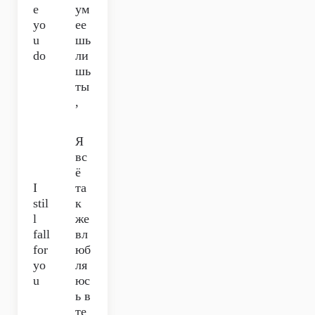
e
ум
yo
ее
u
шь
do
ли
шь
ты
,
Я
вс
ё
I
та
stil
к
l
же
fall
вл
for
юб
yo
ля
u
юс
ь в
те