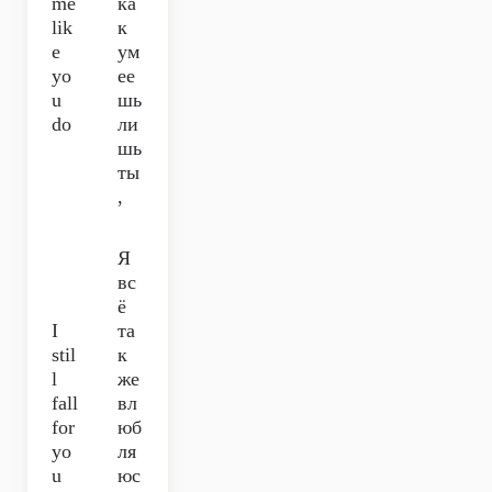
me
ка
lik
к
e
ум
yo
ее
u
шь
do
ли
шь
ты
,
Я
вс
ё
I
та
stil
к
l
же
fall
вл
for
юб
yo
ля
u
юс