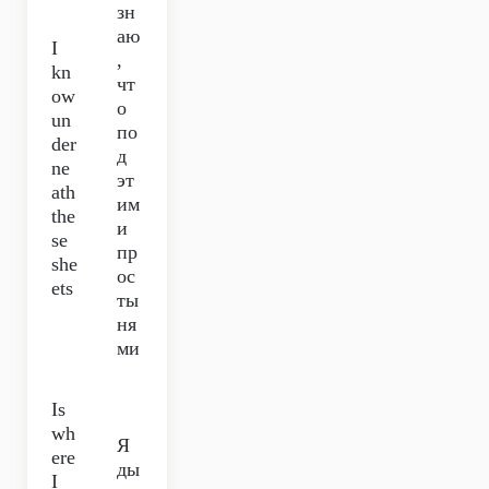
зн
аю
I
,
kn
чт
ow
о
un
по
der
д
ne
эт
ath
им
the
и
se
пр
she
ос
ets
ты
ня
ми
Is
wh
Я
ere
ды
I