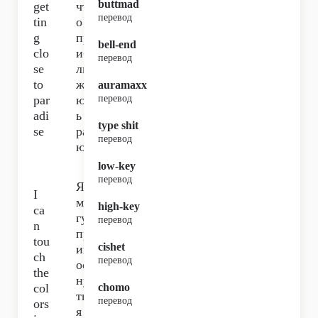
buttmad
get
чт
перевод
tin
о я
g
пр
bell-end
clo
иб
перевод
se
ли
to
жа
auramaxx
par
юс
перевод
adi
ь к
type shit
se
ра
перевод
ю,
low-key
перевод
Я
I
мо
high-key
ca
гу
перевод
n
пр
tou
cishet
ик
ch
перевод
ос
the
ну
col
chomo
тьс
перевод
ors
я к