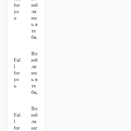
for
юб
yo
ля
u
юс
ь в
те
бя.
Вл
Fal
юб
l
ля
for
юс
yo
ь в
u
те
бя,
Вл
Fal
юб
l
ля
for
юс