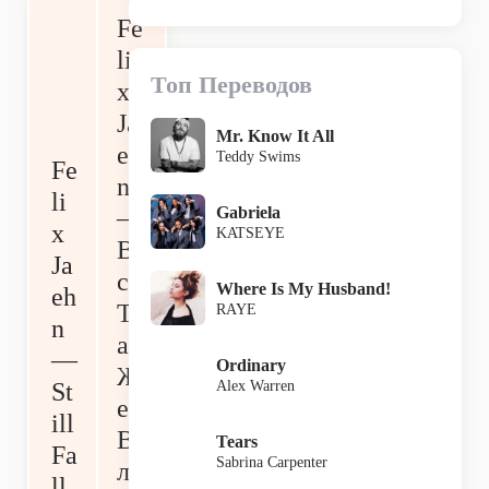
Fe
li
Топ Переводов
x
Ja
Mr. Know It All
eh
Teddy Swims
Fe
n
li
Gabriela
—
x
KATSEYE
В
Ja
сё
Where Is My Husband!
eh
Т
RAYE
n
ак
—
Ordinary
Ж
Alex Warren
St
е
ill
В
Tears
Fa
Sabrina Carpenter
л
ll