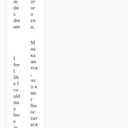
m
эт
thi
ог
s
о
dre
сн
am
а,
М
не
ка
I
же
fee
тся
l
,
lik
чт
e I
о я
co
мо
uld
г
sta
бы
y
ос
her
тат
e
ься
in