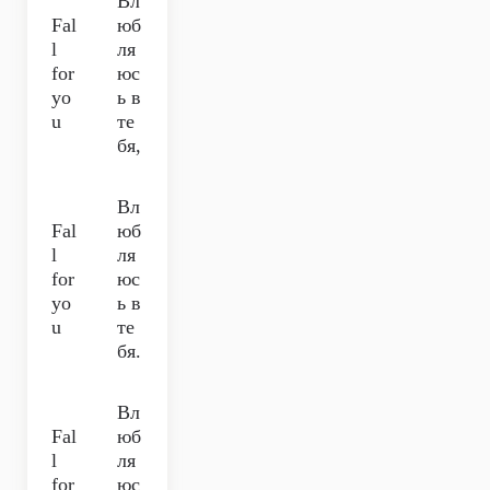
Вл
Fal
юб
l
ля
for
юс
yo
ь в
u
те
бя,
Вл
Fal
юб
l
ля
for
юс
yo
ь в
u
те
бя.
Вл
Fal
юб
l
ля
for
юс