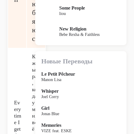
ю
Some People
бл
liou
я
ю
New Religion
Bebe Rexha & Faithless
сь
Ка
Новые Переводы
жд
ый
Le Petit Pêcheur
раз
Manon Lisa
,
ког
Whisper
да
Joel Corry
Ev
у
Girl
ery
ме
Jonas Blue
tim
ня
e I
вс
Memories
get
ё
VIZE feat. ESKE