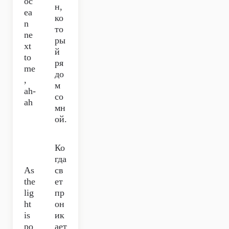
oc
н,
ea
ко
n
то
ne
ры
xt
й
to
ря
me
до
,
м
ah-
со
ah
мн
ой.
Ко
гда
As
св
the
ет
lig
пр
ht
он
is
ик
po
ает