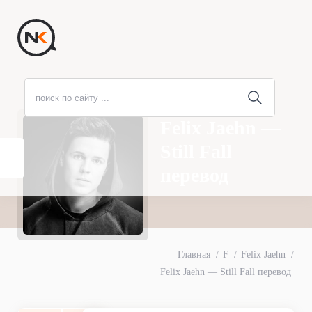
Felix Jaehn —
Still Fall
перевод
Главная
F
Felix Jaehn
Felix Jaehn — Still Fall перевод