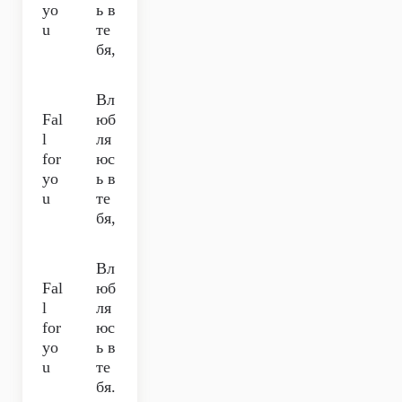
yo
ь в
u
те
бя,
Вл
Fal
юб
l
ля
for
юс
yo
ь в
u
те
бя,
Вл
Fal
юб
l
ля
for
юс
yo
ь в
u
те
бя.