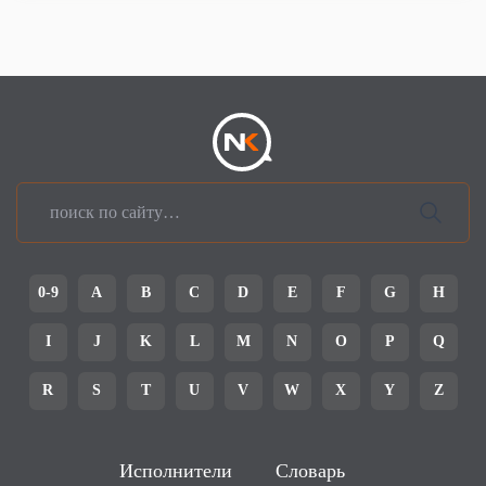
0-9
A
B
C
D
E
F
G
H
I
J
K
L
M
N
O
P
Q
R
S
T
U
V
W
X
Y
Z
Исполнители
Словарь