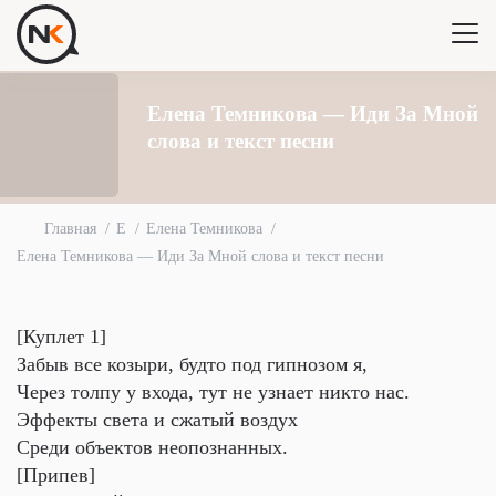
Елена Темникова — Иди За Мной
слова и текст песни
Главная
Е
Елена Темникова
Елена Темникова — Иди За Мной слова и текст песни
[Куплет 1]
Забыв все козыри, будто под гипнозом я,
Через толпу у входа, тут не узнает никто нас.
Эффекты света и сжатый воздух
Среди объектов неопознанных.
[Припев]