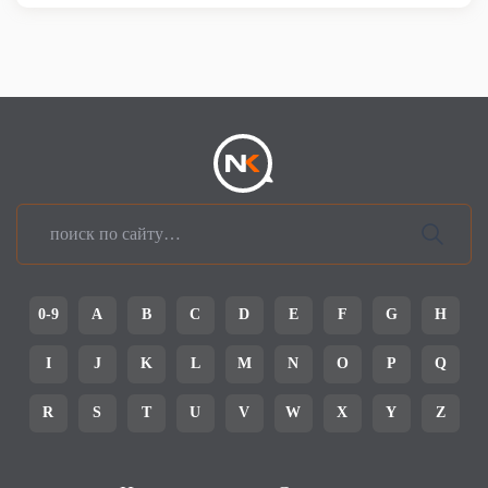
0-9
A
B
C
D
E
F
G
H
I
J
K
L
M
N
O
P
Q
R
S
T
U
V
W
X
Y
Z