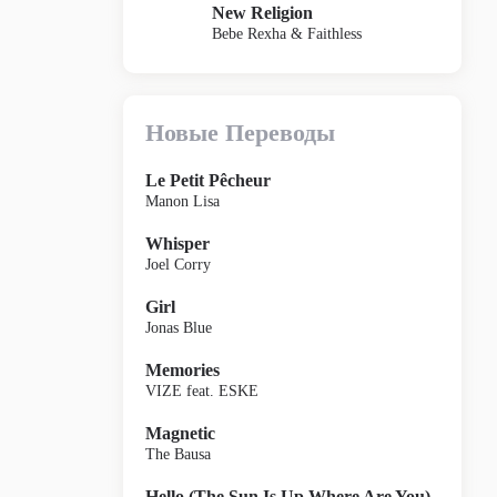
New Religion
Bebe Rexha & Faithless
Новые Переводы
Le Petit Pêcheur
Manon Lisa
Whisper
Joel Corry
Girl
Jonas Blue
Memories
VIZE feat. ESKE
Magnetic
The Bausa
Hello (The Sun Is Up Where Are You)