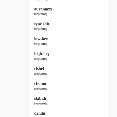
auramaxx
перевод
type shit
перевод
low-key
перевод
high-key
перевод
cishet
перевод
chomo
перевод
skibidi
перевод
delulu