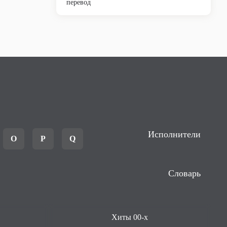
перевод
Исполнители
O
P
Q
Словарь
Хиты 00-х