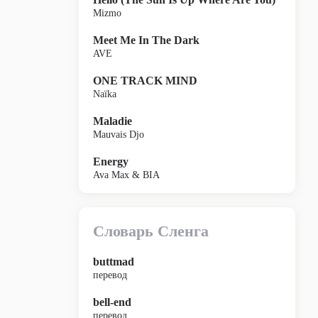
Mizmo
Meet Me In The Dark
AVE
ONE TRACK MIND
Naïka
Maladie
Mauvais Djo
Energy
Ava Max & BIA
Словарь Сленга
buttmad
перевод
bell-end
перевод