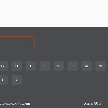
G
H
I
J
K
L
M
N
Y
Z
Лондонский сленг
Хиты 80-х