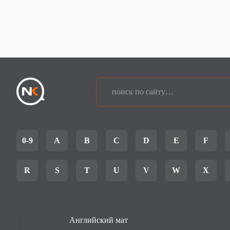
0-9
A
B
C
D
E
F
R
S
T
U
V
W
X
Английский мат