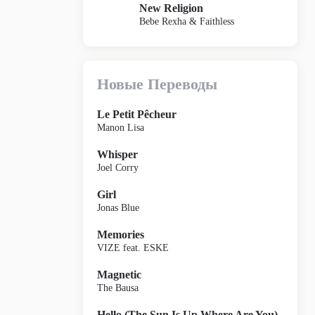
New Religion
Bebe Rexha & Faithless
Новые Переводы
Le Petit Pêcheur
Manon Lisa
Whisper
Joel Corry
Girl
Jonas Blue
Memories
VIZE feat. ESKE
Magnetic
The Bausa
Hello (The Sun Is Up Where Are You)