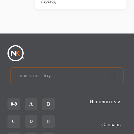
перевод
Исполнители
0-9
A
B
C
D
E
Словарь