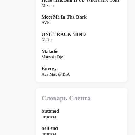
Mizmo
Meet Me In The Dark
AVE
ONE TRACK MIND
Naïka
Maladie
Mauvais Djo
Energy
Ava Max & BIA
Словарь Сленга
buttmad
перевод
bell-end
перевод