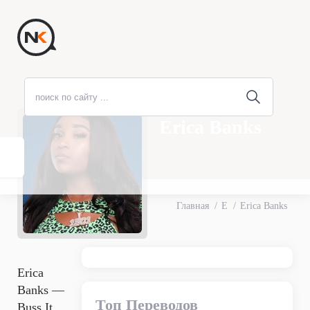
Erica Banks
Главная
E
Erica Banks
Erica
Banks —
Топ Переводов
Buss It