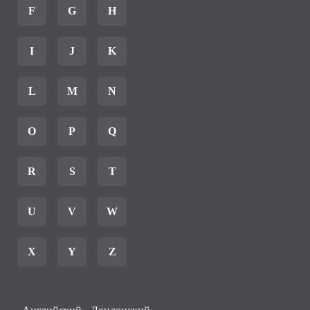
F
G
H
I
J
K
L
M
N
O
P
Q
R
S
T
U
V
W
X
Y
Z