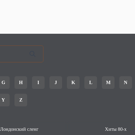
G
H
I
J
K
L
M
N
Y
Z
Лондонский сленг
Хиты 80-х