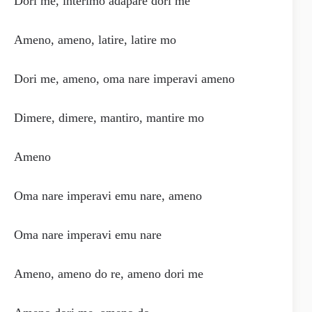
Dori me, interimo adapare dori me
Ameno, ameno, latire, latire mo
Dori me, ameno, oma nare imperavi ameno
Dimere, dimere, mantiro, mantire mo
Ameno
Oma nare imperavi emu nare, ameno
Oma nare imperavi emu nare
Ameno, ameno do re, ameno dori me