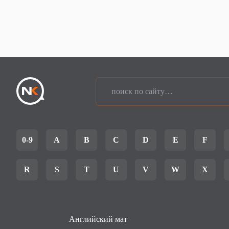
0-9
A
B
C
D
E
F
R
S
T
U
V
W
X
Английский мат