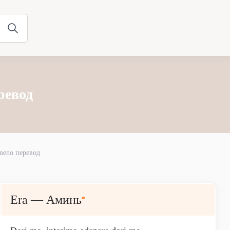
ревод
meno перевод
Era — Аминь
*