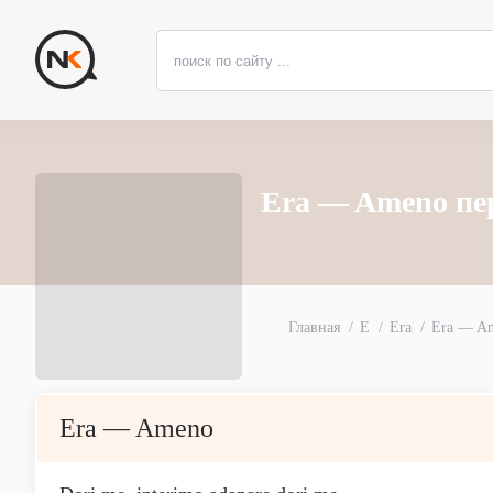
Era — Ameno пе
Главная
E
Era
Era — A
Era — Ameno