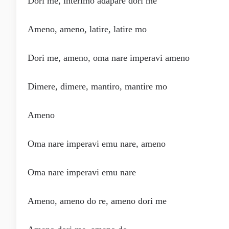
Dori me, interimo adapare dori me
Ameno, ameno, latire, latire mo
Dori me, ameno, oma nare imperavi ameno
Dimere, dimere, mantiro, mantire mo
Ameno
Oma nare imperavi emu nare, ameno
Oma nare imperavi emu nare
Ameno, ameno do re, ameno dori me