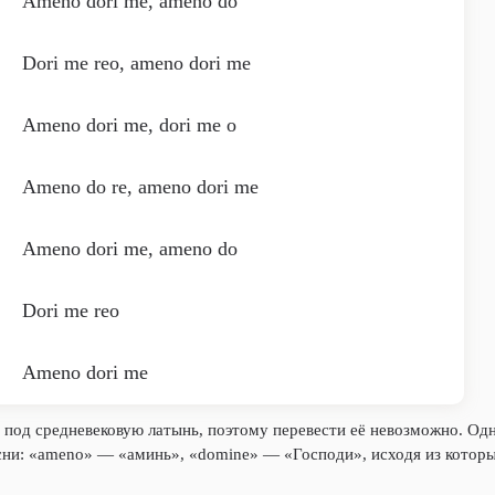
Ameno dori me, ameno do
Dori me reo, ameno dori me
Ameno dori me, dori me o
Ameno do re, ameno dori me
Ameno dori me, ameno do
Dori me reo
Ameno dori me
 под средневековую латынь, поэтому перевести её невозможно. Од
сни: «ameno» — «аминь», «domine» — «Господи», исходя из которы