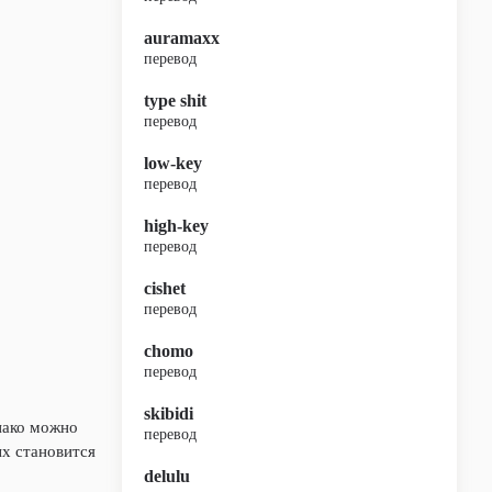
auramaxx
перевод
type shit
перевод
low-key
перевод
high-key
перевод
cishet
перевод
chomo
перевод
skibidi
нако можно
перевод
х становится
delulu