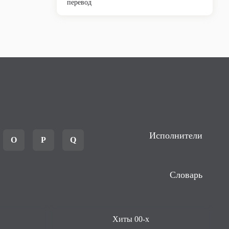
перевод
Исполнители
O
P
Q
Словарь
Хиты 00-х