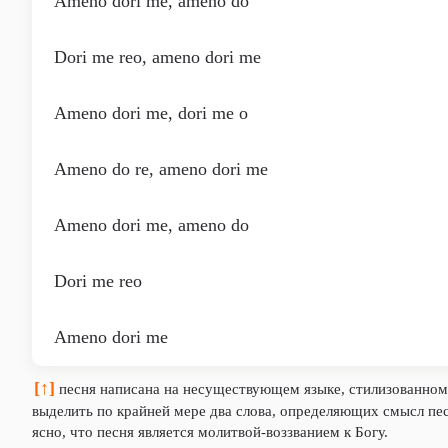
Ameno dori me, ameno do
Dori me reo, ameno dori me
Ameno dori me, dori me o
Ameno do re, ameno dori me
Ameno dori me, ameno do
Dori me reo
Ameno dori me
[↑]
песня написана на несуществующем языке, стилизованном
выделить по крайней мере два слова, определяющих смысл пе
ясно, что песня является молитвой-воззванием к Богу.