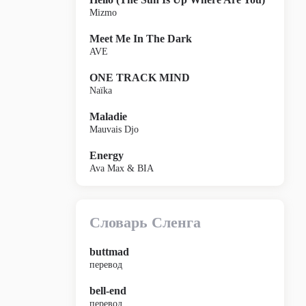
Mizmo
Meet Me In The Dark
AVE
ONE TRACK MIND
Naïka
Maladie
Mauvais Djo
Energy
Ava Max & BIA
Словарь Сленга
buttmad
перевод
bell-end
перевод