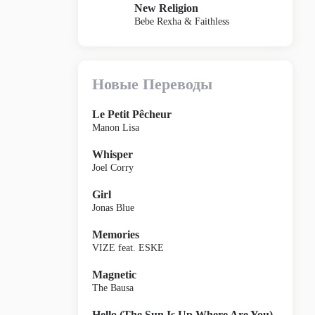
New Religion
Bebe Rexha & Faithless
Новые Переводы
Le Petit Pêcheur
Manon Lisa
Whisper
Joel Corry
Girl
Jonas Blue
Memories
VIZE feat. ESKE
Magnetic
The Bausa
Hello (The Sun Is Up Where Are You)