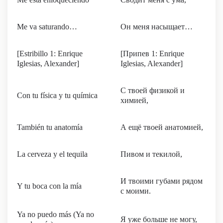
Me va saturando…
Он меня насыщает…
[Estribillo 1: Enrique
[Припев 1: Enrique
Iglesias, Alexander]
Iglesias, Alexander]
С твоей физикой и
Con tu física y tu química
химией,
También tu anatomía
А ещё твоей анатомией,
La cerveza y el tequila
Пивом и текилой,
И твоими губами рядом
Y tu boca con la mía
с моими.
Ya no puedo más (Ya no
Я уже больше не могу,