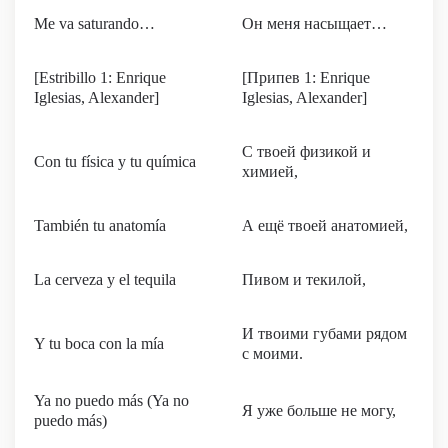
Me va saturando…
Он меня насыщает…
[Estribillo 1: Enrique
[Припев 1: Enrique
Iglesias, Alexander]
Iglesias, Alexander]
С твоей физикой и
Con tu física y tu química
химией,
También tu anatomía
А ещё твоей анатомией,
La cerveza y el tequila
Пивом и текилой,
И твоими губами рядом
Y tu boca con la mía
с моими.
Ya no puedo más (Ya no
Я уже больше не могу,
puedo más)