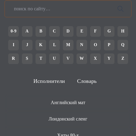
0-9
A
B
C
D
E
F
G
H
I
J
K
L
M
N
O
P
Q
R
S
T
U
V
W
X
Y
Z
Исполнители
Словарь
Английский мат
Лондонский сленг
Хиты 80-х