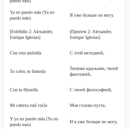
puedo más)
Ya no puedo más (Ya no
Я уже больше не могу.
puedo más)
[Estribillo 2: Alexander,
[Припев 2: Alexander,
Enrique Iglesias]
Enrique Iglesias]
Con esta melodía
С этой мелодией,
Твоими красками, твоей
Tu color, tu fantasía
фантазией,
Con tu filosofía
С твоей философией,
Mi cabeza está vacía
Моя голова пуста,
Y ya no puedo más (Ya no
И я уже больше не могу,
puedo mas)