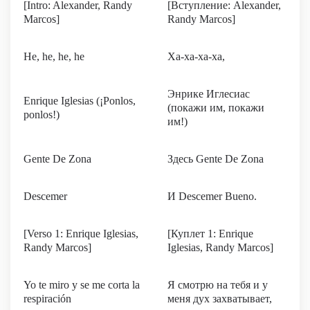
[Intro: Alexander, Randy
[Вступление: Alexander,
Marcos]
Randy Marcos]
He, he, he, he
Ха-ха-ха-ха,
Энрике Иглесиас
Enrique Iglesias (¡Ponlos,
(покажи им, покажи
ponlos!)
им!)
Gente De Zona
Здесь Gente De Zona
Descemer
И Descemer Bueno.
[Verso 1: Enrique Iglesias,
[Куплет 1: Enrique
Randy Marcos]
Iglesias, Randy Marcos]
Yo te miro y se me corta la
Я смотрю на тебя и у
respiración
меня дух захватывает,