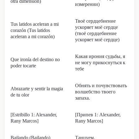
otra dimension)
измерении)
Твоё сердцебиение
Tus latidos aceleran a mi
ускоряет моё сердце
corazón (Tus latidos
(твоё сердцебиение
aceleran a mi corazón)
ускоряет моё сердце)
Какая ирония судьбы, я
Que ironía del destino no
не могу прикоснуться к
poder tocarte
тебе
Обнять и почувствовать
Abrazarte y sentir la magia
волшебство твоего
de tu olor
запаха.
[Estribillo 1: Alexander,
[Припев 1: Alexander,
Rany Marcos]
Rany Marcos]
Bailando (Bailando)
Танцуем,