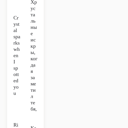
Хр
ус
та
Cr
ль
yst
ны
al
е
spa
ис
rks
кр
wh
ы,
en
ког
I
да
sp
я
ott
за
ed
ме
yo
ти
u
л
те
бя,
Ri