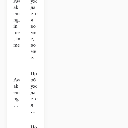
Aw
уж
ak
да
eni
етс
ng,
я
in
во
me
мн
, in
е,
me
во
мн
е.
Пр
Aw
об
ak
уж
eni
да
ng
етс
…
я
…
Но