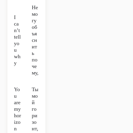
Не
мо
I
гу
ca
об
n’t
ъя
tell
сн
yo
ит
u
ь
wh
по
y
че
му,
Yo
Ты
u
мо
are
й
my
го
hor
ри
izo
зо
n
нт,