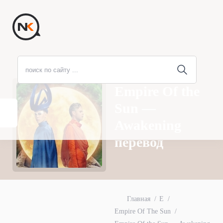
Empire Of the
Sun —
Awakening
перевод
Главная
E
Empire Of The Sun