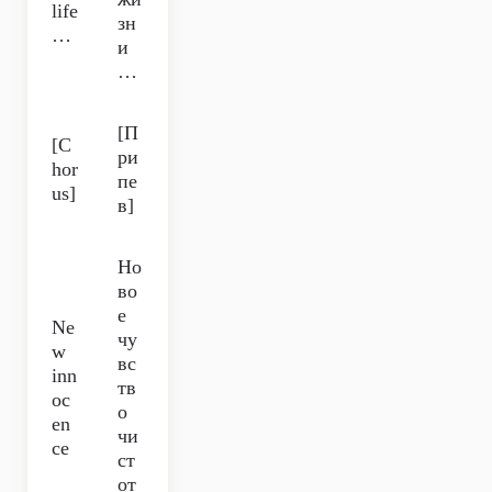
life
зн
…
и
…
[П
[C
ри
hor
пе
us]
в]
Но
во
е
Ne
чу
w
вс
inn
тв
oc
о
en
чи
ce
ст
от