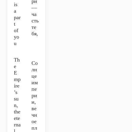
ри
is
—
a
ча
par
сть
t
те
of
бя,
yo
u
Th
Со
e
лн
E
це
mp
им
ire
пе
’s
ри
su
и,
n,
ве
the
чн
ete
ое
rna
пл
l