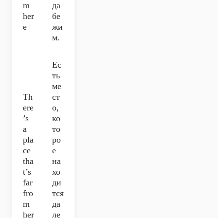
m
да
her
бе
e
жи
м.
Ес
ть
ме
Th
ст
ere
о,
’s
ко
a
то
pla
ро
ce
е
tha
на
t’s
хо
far
ди
fro
тся
m
да
her
ле