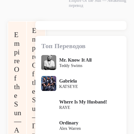
Empire Of the Sun — Awakening
перевод
E
E
m
m
Топ Переводов
pi
pi
re
re
Mr. Know It All
O
Teddy Swims
O
f
f
Gabriela
th
th
KATSEYE
e
e
S
Where Is My Husband!
S
un
RAYE
un
—
—
Ordinary
П
Alex Warren
A