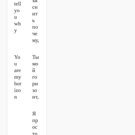
ъя
tell
сн
yo
ит
u
ь
wh
по
y
че
му,
Yo
Ты
u
мо
are
й
my
го
hor
ри
izo
зо
n
нт,
Я
пр
ос
то