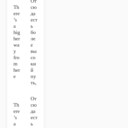
От
Th
сю
ere
да
’s
ест
a
ь
hig
бо
her
ле
wa
е
y
вы
fro
со
m
ки
her
й
e
пу
ть,
От
Th
сю
ere
да
’s
ест
a
ь