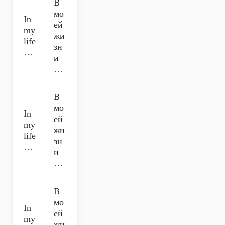
В
мо
In
ей
my
жи
life
зн
…
и
…
В
мо
In
ей
my
жи
life
зн
…
и
…
В
мо
In
ей
my
жи