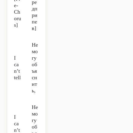
ре
e-
дп
Ch
ри
oru
пе
s]
в]
Не
мо
I
гу
ca
об
n’t
ъя
tell
сн
ит
ь,
Не
мо
I
гу
ca
об
n’t