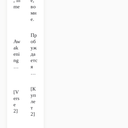
, in
е,
me
во
мн
е.
Пр
Aw
об
ak
уж
eni
да
ng
етс
…
я
…
[К
[V
уп
ers
ле
e
т
2]
2]