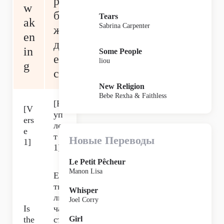
ро
w
бу
Tears
ak
Sabrina Carpenter
ж
en
да
in
Some People
ет
liou
g
ся
New Religion
Bebe Rexha & Faithless
[К
[V
уп
ers
ле
e
т
Новые Переводы
1]
1]
Le Petit Pêcheur
Manon Lisa
Ес
ть
Whisper
ли
Joel Corry
Is
ча
the
сть
Girl