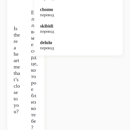
chomo
Ес
перевод
ли
ли
skibidi
Is
во
перевод
the
мн
re
delulu
е
a
перевод
се
he
рд
art
це,
me
ко
tha
то
t’s
ро
clo
е
se
бл
to
из
yo
ко
u?
те
бе
?