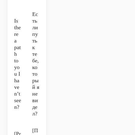
Ес
Is
ть
the
ли
re
пу
a
ть
pat
к
h
те
to
бе,
yo
ко
u I
то
ha
ры
ve
й я
n’t
не
see
ви
n?
де
л?
[П
[Pr