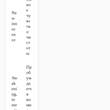
во
е
Ne
чу
w
вс
inn
тв
oc
о
en
чи
ce
ст
от
ы
Пр
об
Aw
уж
ak
да
eni
етс
ng,
я
in
во
me
мн