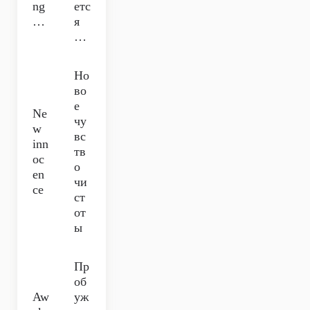
ng
етс
…
я
…
Но
во
е
Ne
чу
w
вс
inn
тв
oc
о
en
чи
ce
ст
от
ы
Пр
об
Aw
уж