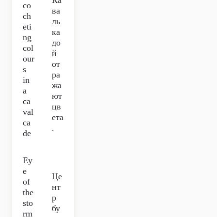
Ка
co
ва
ch
ль
eti
ка
ng
до
col
й
our
от
s
ра
in
жа
a
ют
ca
цв
val
ета
ca
.
de
Ey
e
Це
of
нт
the
р
sto
бу
rm