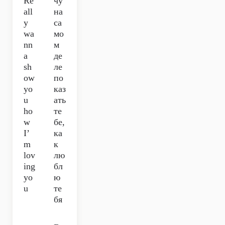
Re
чу
all
на
y
са
wa
мо
nn
м
a
де
sh
ле
ow
по
yo
каз
u
ать
ho
те
w
бе,
I’
ка
m
к
lov
лю
ing
бл
yo
ю
u
те
бя