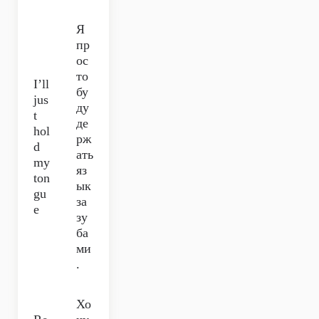
Я
пр
ос
то
I’ll
бу
jus
ду
t
де
hol
рж
d
ать
my
яз
ton
ык
gu
за
e
зу
ба
ми
.
Хо