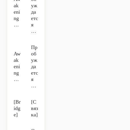
ak
уж
eni
да
ng
етс
…
я
…
Пр
Aw
об
ak
уж
eni
да
ng
етс
…
я
…
[Br
[С
idg
вяз
e]
ка]