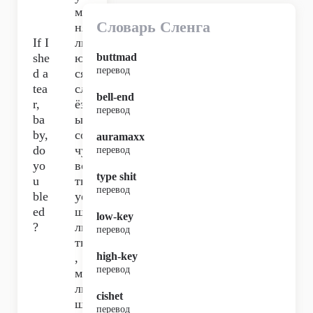
ме
Словарь Сленга
ня
If I
ль
she
ют
buttmad
перевод
d a
ся
tea
сл
bell-end
r,
ёз
перевод
ba
ы,
by,
со
auramaxx
do
чу
перевод
yo
вс
type shit
u
тв
перевод
ble
уе
ed
шь
low-key
?
ли
перевод
ты
high-key
,
перевод
ма
лы
cishet
ш?
перевод