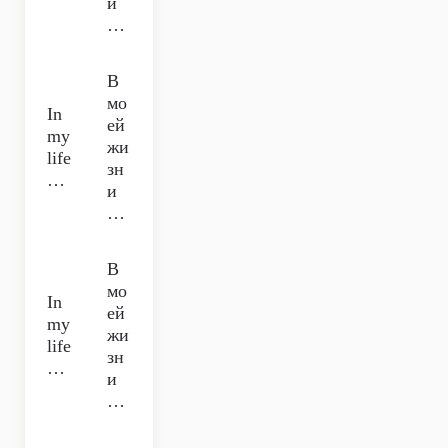
и
…
В
мо
In
ей
my
жи
life
зн
…
и
…
В
мо
In
ей
my
жи
life
зн
…
и
…