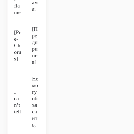
ам
fla
я.
me
[П
[Pr
ре
e-
дп
Ch
ри
oru
пе
s]
в]
Не
мо
I
гу
ca
об
n’t
ъя
tell
сн
ит
ь,