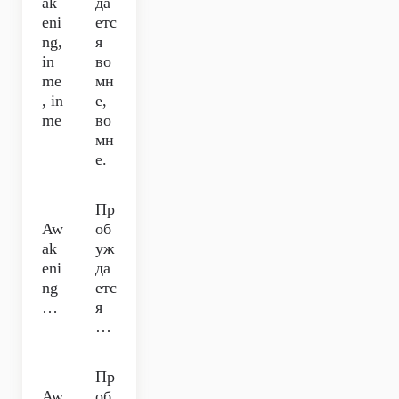
ak
да
eni
етс
ng,
я
in
во
me
мн
, in
е,
me
во
мн
е.
Пр
Aw
об
ak
уж
eni
да
ng
етс
…
я
…
Пр
Aw
об