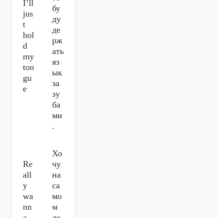
I’ll
бу
jus
ду
t
де
hol
рж
d
ать
my
яз
ton
ык
gu
за
e
зу
ба
ми
.
Хо
Re
чу
all
на
y
са
wa
мо
nn
м
a
де