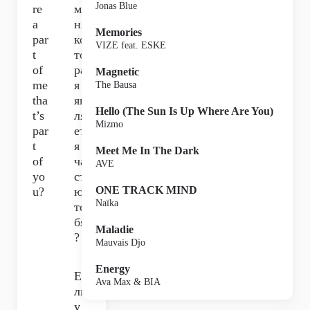
Jonas Blue
re
ме
a
ня,
Memories
par
ко
VIZE feat. ESKE
t
то
of
ра
Magnetic
me
я
The Bausa
tha
яв
Hello (The Sun Is Up Where Are You)
t’s
ля
Mizmo
par
етс
t
я
Meet Me In The Dark
of
ча
AVE
yo
сть
ONE TRACK MIND
u?
ю
Naïka
те
бя
Maladie
?
Mauvais Djo
Energy
Ес
Ava Max & BIA
ли
у