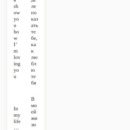
sh
ле
ow
по
yo
каз
u
ать
ho
те
w
бе,
I’
ка
m
к
lov
лю
ing
бл
yo
ю
u
те
бя
В
мо
In
ей
my
жи
life
зн
…