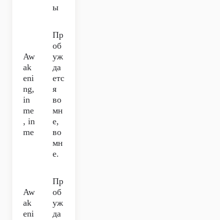
ы
Пр
об
Aw
уж
ak
да
eni
етс
ng,
я
in
во
me
мн
, in
е,
me
во
мн
е.
Пр
Aw
об
ak
уж
eni
да