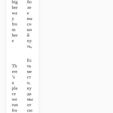
hig
бо
her
ле
wa
е
y
вы
fro
со
m
ки
her
й
e
пу
ть,
Ес
Th
ть
ere
ме
’s
ст
a
о,
pla
ку
ce
да
we
мы
run
от
fro
сю