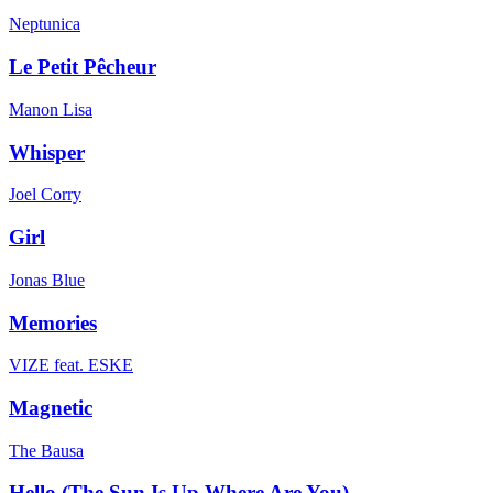
Neptunica
Le Petit Pêcheur
Manon Lisa
Whisper
Joel Corry
Girl
Jonas Blue
Memories
VIZE feat. ESKE
Magnetic
The Bausa
Hello (The Sun Is Up Where Are You)