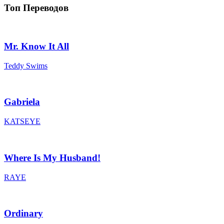
Топ Переводов
Mr. Know It All
Teddy Swims
Gabriela
KATSEYE
Where Is My Husband!
RAYE
Ordinary