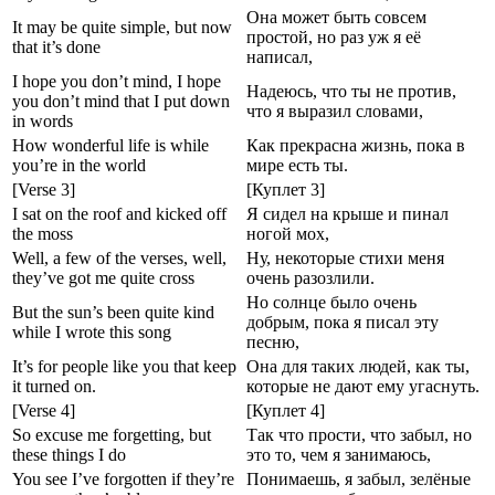
Она может быть совсем
It may be quite simple, but now
простой, но раз уж я её
that it’s done
написал,
I hope you don’t mind, I hope
Надеюсь, что ты не против,
you don’t mind that I put down
что я выразил словами,
in words
How wonderful life is while
Как прекрасна жизнь, пока в
you’re in the world
мире есть ты.
[Verse 3]
[Куплет 3]
I sat on the roof and kicked off
Я сидел на крыше и пинал
the moss
ногой мох,
Well, a few of the verses, well,
Ну, некоторые стихи меня
they’ve got me quite cross
очень разозлили.
Но солнце было очень
But the sun’s been quite kind
добрым, пока я писал эту
while I wrote this song
песню,
It’s for people like you that keep
Она для таких людей, как ты,
it turned on.
которые не дают ему угаснуть.
[Verse 4]
[Куплет 4]
So excuse me forgetting, but
Так что прости, что забыл, но
these things I do
это то, чем я занимаюсь,
You see I’ve forgotten if they’re
Понимаешь, я забыл, зелёные