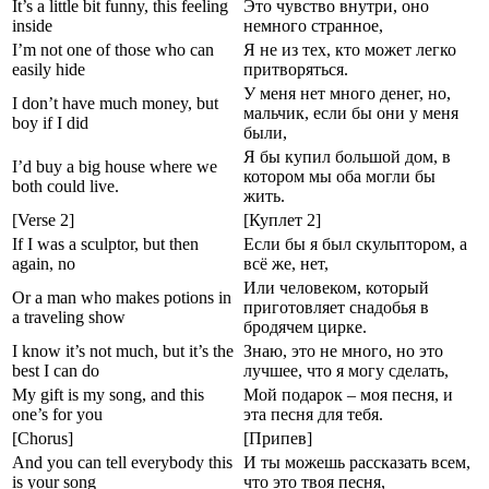
It’s a little bit funny, this feeling
Это чувство внутри, оно
inside
немного странное,
I’m not one of those who can
Я не из тех, кто может легко
easily hide
притворяться.
У меня нет много денег, но,
I don’t have much money, but
мальчик, если бы они у меня
boy if I did
были,
Я бы купил большой дом, в
I’d buy a big house where we
котором мы оба могли бы
both could live.
жить.
[Verse 2]
[Куплет 2]
If I was a sculptor, but then
Если бы я был скульптором, а
again, no
всё же, нет,
Или человеком, который
Or a man who makes potions in
приготовляет снадобья в
a traveling show
бродячем цирке.
I know it’s not much, but it’s the
Знаю, это не много, но это
best I can do
лучшее, что я могу сделать,
My gift is my song, and this
Мой подарок – моя песня, и
one’s for you
эта песня для тебя.
[Chorus]
[Припев]
And you can tell everybody this
И ты можешь рассказать всем,
is your song
что это твоя песня,