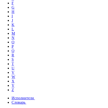
F
G
H
I
J
K
L
M
N
O
P
Q
R
S
T
U
V
W
X
Y
Z
Исполнители
Словарь