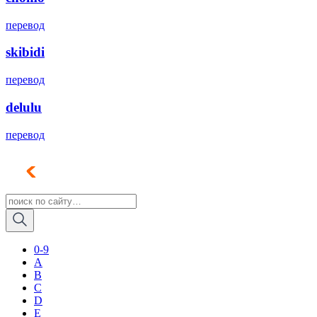
перевод
skibidi
перевод
delulu
перевод
0-9
A
B
C
D
E