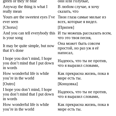
green or they’re blue
они или голубые,
Anyway the thing is what I
В любом случае, я хочу
really mean
сказать, что
Yours are the sweetest eyes I’ve
Твои глаза самые милые из
ever seen
всех, которые я видел.
[Chorus]
[Припев]
And you can tell everybody this
И ты можешь рассказать всем,
is your song
что это твоя песня,
Она может быть совсем
It may be quite simple, but now
простой, но раз уж я её
that it’s done
написал,
I hope you don’t mind, I hope
Надеюсь, что ты не против,
you don’t mind that I put down
что я выразил словами,
in words
How wonderful life is while
Как прекрасна жизнь, пока в
you’re in the world
мире есть ты.
[Outro]
[Концовка]
I hope you don’t mind, I hope
Надеюсь, что ты не против,
you don’t mind that I put down
что я выразил словами,
in words
How wonderful life is while
Как прекрасна жизнь, пока в
you’re in the world
мире есть ты.