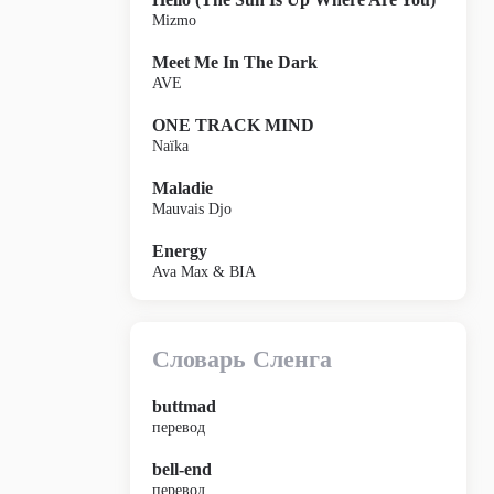
Mizmo
Meet Me In The Dark
AVE
ONE TRACK MIND
Naïka
Maladie
Mauvais Djo
Energy
Ava Max & BIA
Словарь Сленга
buttmad
перевод
bell-end
перевод