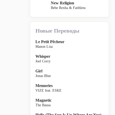
New Religion
Bebe Rexha & Faithless
Новые Переводы
Le Petit Pêcheur
Manon Lisa
Whisper
Joel Corry
Girl
Jonas Blue
Memories
VIZE feat. ESKE
Magnetic
The Bausa
Hello (The Sun Is Up Where Are You)