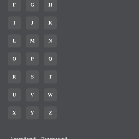
F
G
H
I
J
K
L
M
N
O
P
Q
R
S
T
U
V
W
X
Y
Z