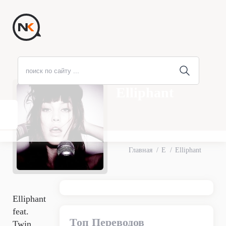
Elliphant
Главная
E
Elliphant
Elliphant
feat.
Топ Переводов
Twin