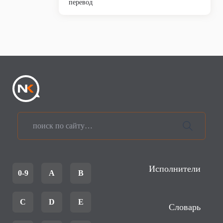
перевод
Исполнители
0-9
A
B
C
D
E
Словарь