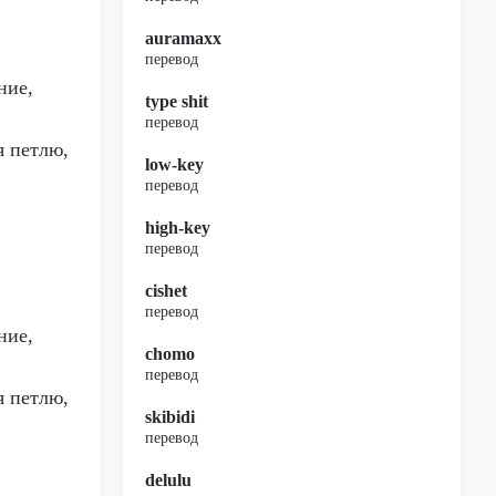
auramaxx
перевод
ние,
type shit
перевод
я петлю,
low-key
перевод
high-key
перевод
cishet
перевод
ние,
chomo
перевод
я петлю,
skibidi
перевод
delulu