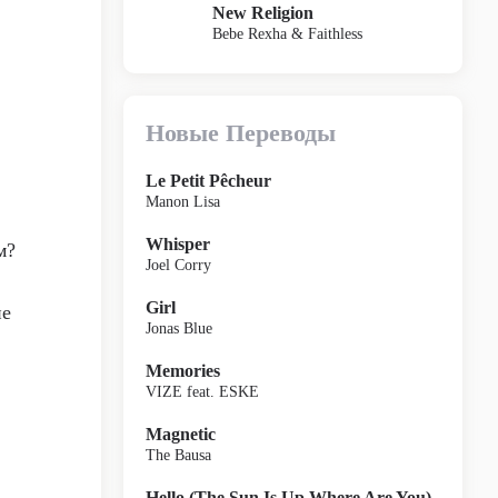
New Religion
Bebe Rexha & Faithless
Новые Переводы
Le Petit Pêcheur
Manon Lisa
Whisper
м?
Joel Corry
Girl
ие
Jonas Blue
Memories
VIZE feat. ESKE
Magnetic
The Bausa
Hello (The Sun Is Up Where Are You)