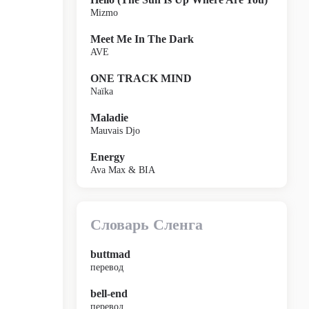
Mizmo
Meet Me In The Dark
AVE
ONE TRACK MIND
Naïka
Maladie
Mauvais Djo
Energy
Ava Max & BIA
Словарь Сленга
buttmad
перевод
bell-end
перевод