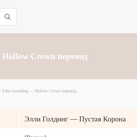
— Hollow Crown перевод
Ellie Goulding — Hollow Crown перевод
Элли Голдинг — Пустая Корона