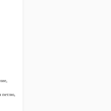
ние,
я петлю,