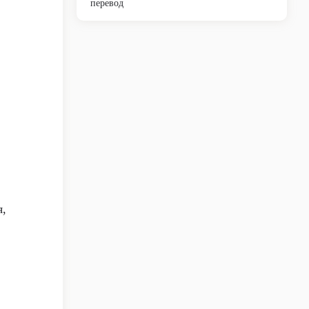
перевод
я,