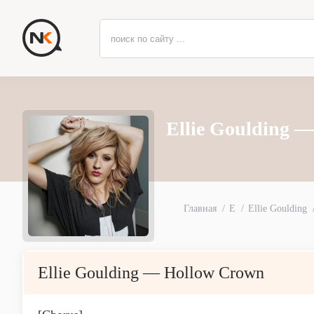
Ellie Goulding 
Главная
E
Ellie Goulding
Ellie Goulding — Hollow Crown