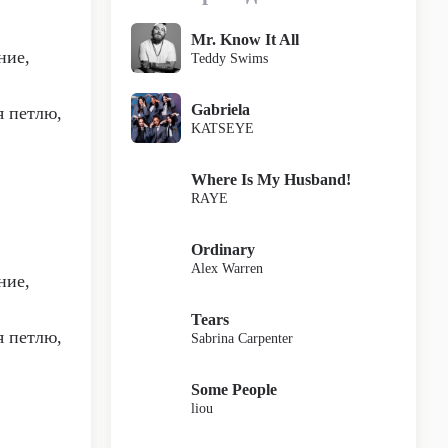
Mr. Know It All
ние,
Teddy Swims
Gabriela
я петлю,
KATSEYE
Where Is My Husband!
RAYE
Ordinary
Alex Warren
ние,
Tears
я петлю,
Sabrina Carpenter
Some People
liou