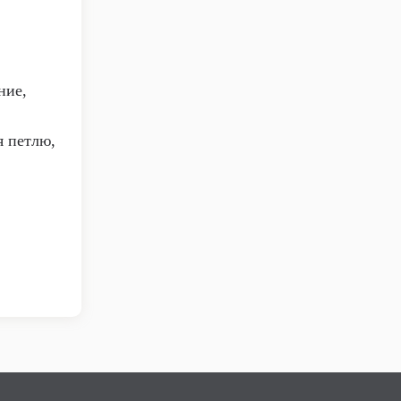
ние,
я петлю,