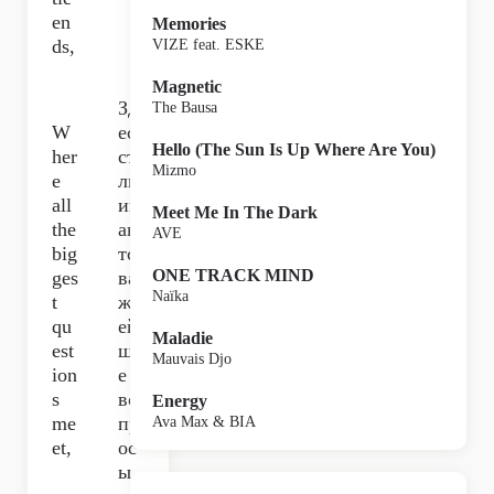
en
Memories
ds,
VIZE feat. ESKE
Magnetic
Зд
The Bausa
W
есь
Hello (The Sun Is Up Where Are You)
her
ста
Mizmo
e
лк
all
ив
Meet Me In The Dark
the
аю
AVE
big
тся
ONE TRACK MIND
ges
ва
Naïka
t
жн
qu
ей
Maladie
est
ши
Mauvais Djo
ion
е
s
во
Energy
me
пр
Ava Max & BIA
et,
ос
ы,