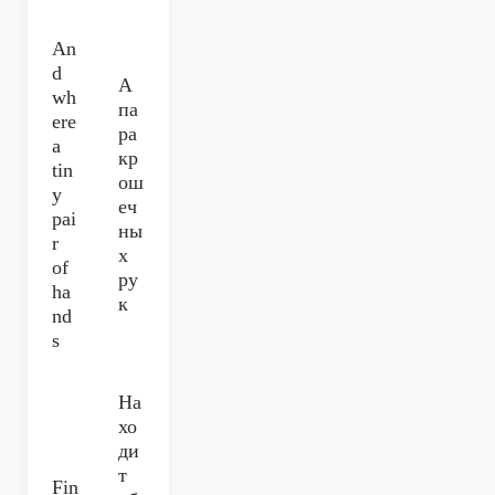
An
d
А
wh
па
ere
ра
a
кр
tin
ош
y
еч
pai
ны
r
х
of
ру
ha
к
nd
s
На
хо
ди
т
Fin