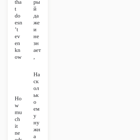
tha
ры
t
й
do
да
esn
же
’t
и
ev
не
en
зн
kn
ает
ow
,
На
ск
ол
ьк
Ho
о
w
ем
mu
у
ch
ну
it
жн
ne
а
eds