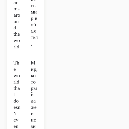
ar
сь
ms
ми
aro
р в
un
об
d
ъя
the
тья
wo
,
rld
Th
М
e
ир,
wo
ко
rld
то
tha
ры
t
й
do
да
esn
же
’t
и
ev
не
en
зн