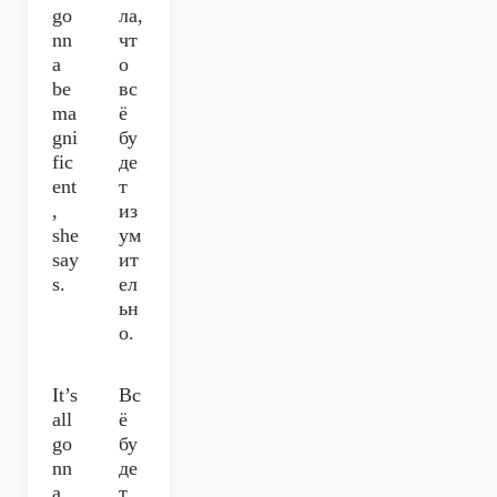
go
ла,
nn
чт
a
о
be
вс
ma
ё
gni
бу
fic
де
ent
т
,
из
she
ум
say
ит
s.
ел
ьн
о.
It’s
Вс
all
ё
go
бу
nn
де
a
т