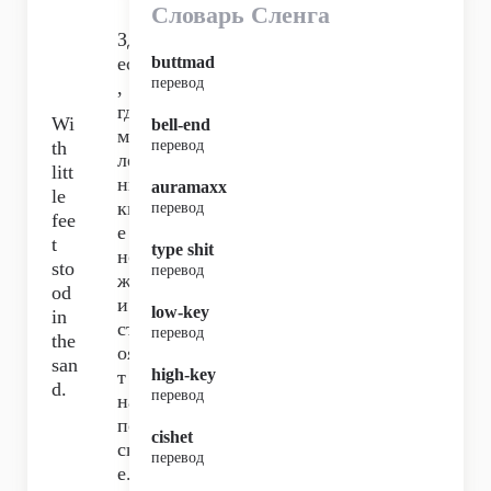
Словарь Сленга
Зд
есь
buttmad
перевод
,
где
Wi
bell-end
ма
th
перевод
ле
litt
нь
auramaxx
le
ки
перевод
fee
е
t
type shit
но
sto
перевод
жк
od
и
low-key
in
ст
перевод
the
оя
san
high-key
т
d.
перевод
на
пе
cishet
ск
перевод
е.