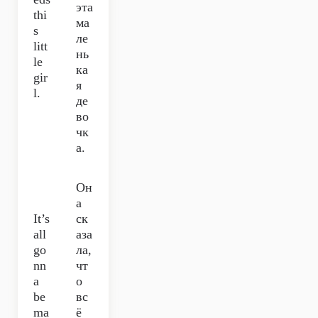
эта
thi
ма
s
ле
litt
нь
le
ка
gir
я
l.
де
во
чк
а.
Он
а
It’s
ск
all
аза
go
ла,
nn
чт
a
о
be
вс
ma
ё