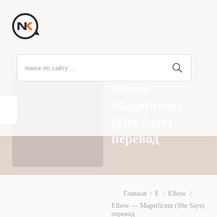
Elbow —
Magnificent
(She Says)
перевод
Главная
E
Elbow
Elbow — Magnificent (She Says)
перевод