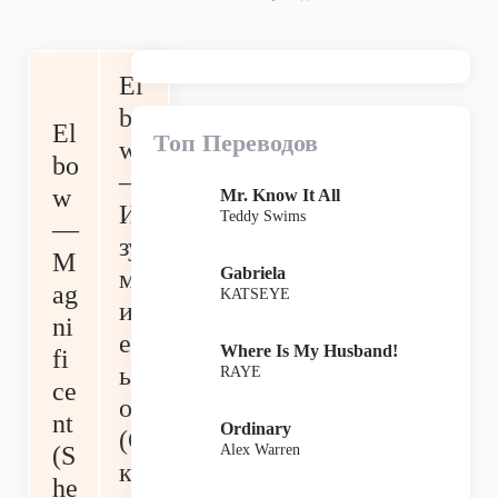
El
bo
El
Топ Переводов
w
bo
—
w
Mr. Know It All
И
Teddy Swims
—
зу
M
Gabriela
м
ag
KATSEYE
ит
ni
ел
Where Is My Husband!
fi
ьн
RAYE
ce
о
nt
Ordinary
(С
Alex Warren
(S
ка
he