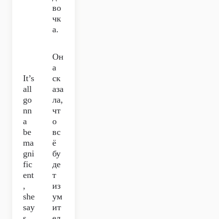
во
чк
а.
Он
а
It’s
ск
all
аза
go
ла,
nn
чт
a
о
be
вс
ma
ё
gni
бу
fic
де
ent
т
,
из
she
ум
say
ит
s.
ел