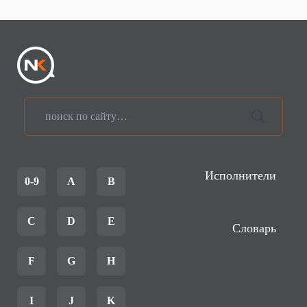
Исполнители
0-9
A
B
C
D
E
Словарь
F
G
H
I
J
K