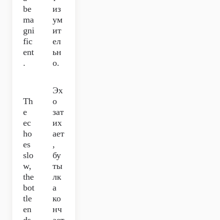
be
из
ma
ум
gni
ит
fic
ел
ent
ьн
.
о.
Эх
Th
о
e
зат
ec
их
ho
ает
es
,
slo
бу
w,
ты
the
лк
bot
а
tle
ко
en
нч