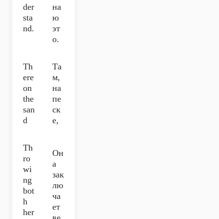
der
на
sta
ю
nd.
эт
о.
Th
Та
ere
м,
on
на
the
пе
san
ск
d
е,
Th
Он
ro
а
wi
зак
ng
лю
bot
ча
h
ет
her
ве