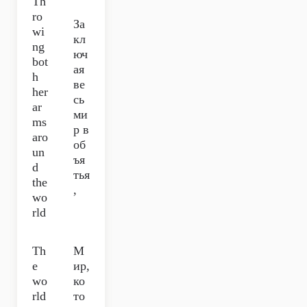
Th
ro
За
wi
кл
ng
юч
bot
ая
h
ве
her
сь
ar
ми
ms
р в
aro
об
un
ъя
d
тья
the
,
wo
rld
Th
М
e
ир,
wo
ко
rld
то