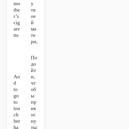
mo
у
the
тв
r’s
ое
cig
й
are
ма
tte
те
ри,
По
до
йт
An
и,
d
чт
to
об
go
ы
to
пр
tou
ик
ch
ос
her
ну
ha
тьс