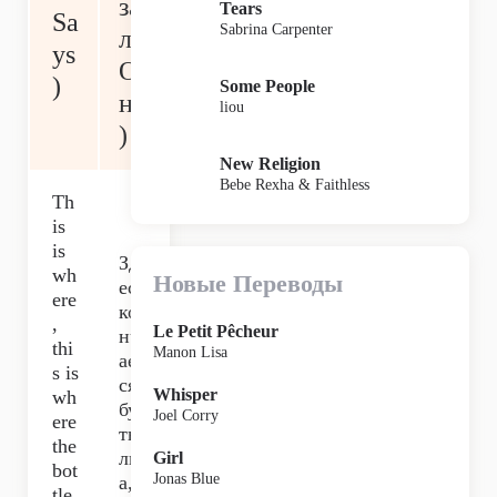
за
Tears
Sa
Sabrina Carpenter
ла
ys
О
)
Some People
на
liou
)
New Religion
Bebe Rexha & Faithless
Th
is
is
Зд
wh
Новые Переводы
есь
ere
ко
,
Le Petit Pêcheur
нч
thi
Manon Lisa
ает
s is
ся
Whisper
wh
бу
Joel Corry
ere
ты
the
лк
Girl
bot
Jonas Blue
а,
tle