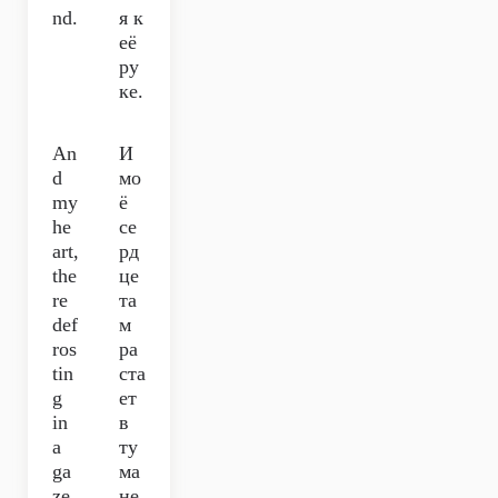
nd.
я к
её
ру
ке.
An
И
d
мо
my
ё
he
се
art,
рд
the
це
re
та
def
м
ros
ра
tin
ста
g
ет
in
в
a
ту
ga
ма
ze
не,