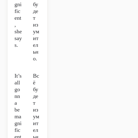
gni
бу
fic
де
ent
т
,
из
she
ум
say
ит
s.
ел
ьн
о.
It’s
Вс
all
ё
go
бу
nn
де
a
т
be
из
ma
ум
gni
ит
fic
ел
ent
ьн