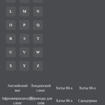
L
M
N
O
P
Q
R
S
T
U
V
W
X
Y
Z
Английский
Лондонский
Хиты 80-х
Хиты 00-х
мат
сленг
Афроамериканский
Переводы для
Хиты 90-х
Саундтреки
сленг
себя