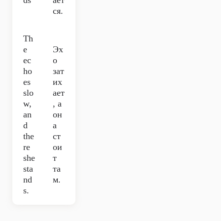
ds
ает
ся.
Th
e
Эх
ec
о
ho
зат
es
их
slo
ает
w,
, а
an
он
d
а
the
ст
re
ои
she
т
sta
та
nd
м.
s.