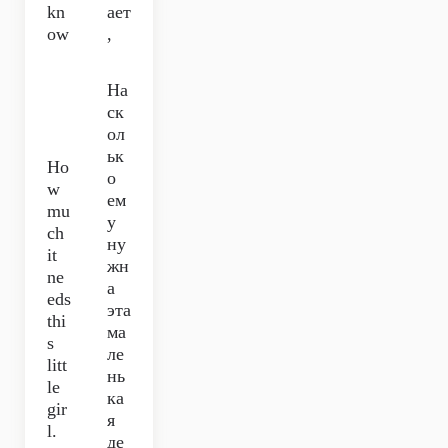
kn
ает
ow
,
На
ск
ол
ьк
Ho
о
w
ем
mu
у
ch
ну
it
жн
ne
а
eds
эта
thi
ма
s
ле
litt
нь
le
ка
gir
я
l.
де