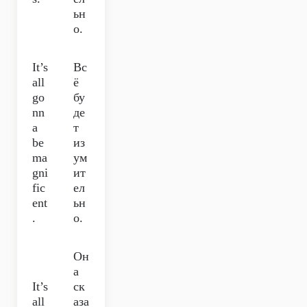
ьн
о.
It’s
Вс
all
ё
go
бу
nn
де
a
т
be
из
ma
ум
gni
ит
fic
ел
ent
ьн
.
о.
Он
а
It’s
ск
all
аза