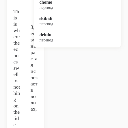
chomo
перевод
Th
is
skibidi
is
перевод
Зд
wh
есь
delulu
ere
эхо
перевод
the
на
ec
ра
ho
ста
es
я
sw
ис
ell
чез
to
ает
not
в
hin
во
g
лн
on
ах,
the
tid
e.