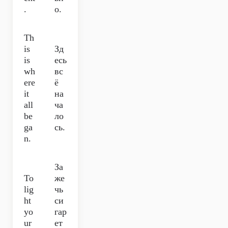
.
о.
Th
is
Зд
is
есь
wh
вс
ere
ё
it
на
all
ча
be
ло
ga
сь.
n.
За
To
же
lig
чь
ht
си
yo
гар
ur
ет