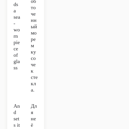
об
ds
то
a
че
sea
нн
-
ый
wo
мо
rn
ре
pie
м
ce
ку
of
со
gla
че
ss
к
сте
кл
а.
An
Дл
d
я
set
не
s it
ё