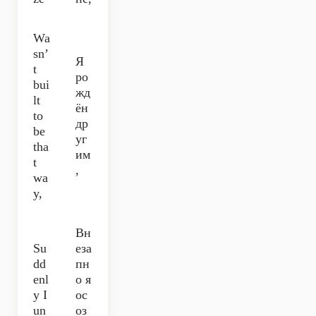
Wa
sn’
Я
t
ро
bui
жд
lt
ён
to
др
be
уг
tha
им
t
,
wa
y,
Вн
Su
еза
dd
пн
enl
о я
y I
ос
un
оз