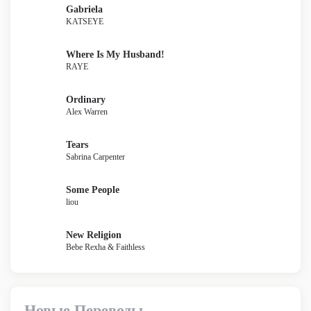
Gabriela
KATSEYE
Where Is My Husband!
RAYE
Ordinary
Alex Warren
Tears
Sabrina Carpenter
Some People
liou
New Religion
Bebe Rexha & Faithless
Новые Переводы