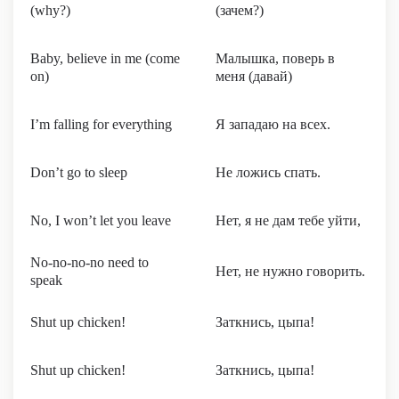
(why?)
(зачем?)
Baby, believe in me (come
Малышка, поверь в
on)
меня (давай)
I’m falling for everything
Я западаю на всех.
Don’t go to sleep
Не ложись спать.
No, I won’t let you leave
Нет, я не дам тебе уйти,
No-no-no-no need to
Нет, не нужно говорить.
speak
Shut up chicken!
Заткнись, цыпа!
Shut up chicken!
Заткнись, цыпа!