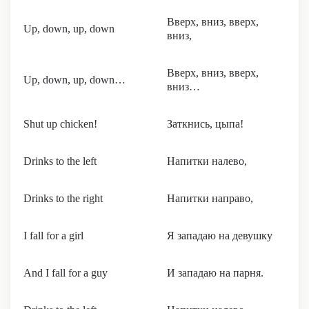
Вверх, вниз, вверх,
Up, down, up, down
вниз,
Вверх, вниз, вверх,
Up, down, up, down…
вниз…
Shut up chicken!
Заткнись, цыпа!
Drinks to the left
Напитки налево,
Drinks to the right
Напитки направо,
I fall for a girl
Я западаю на девушку
And I fall for a guy
И западаю на парня.