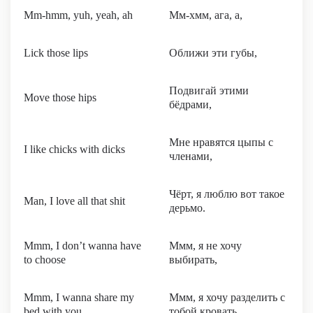
Mm-hmm, yuh, yeah, ah
Мм-хмм, ага, а,
Lick those lips
Оближи эти губы,
Подвигай этими
Move those hips
бёдрами,
Мне нравятся цыпы с
I like chicks with dicks
членами,
Чёрт, я люблю вот такое
Man, I love all that shit
дерьмо.
Mmm, I don’t wanna have
Ммм, я не хочу
to choose
выбирать,
Mmm, I wanna share my
Ммм, я хочу разделить с
bed with you
тобой кровать.