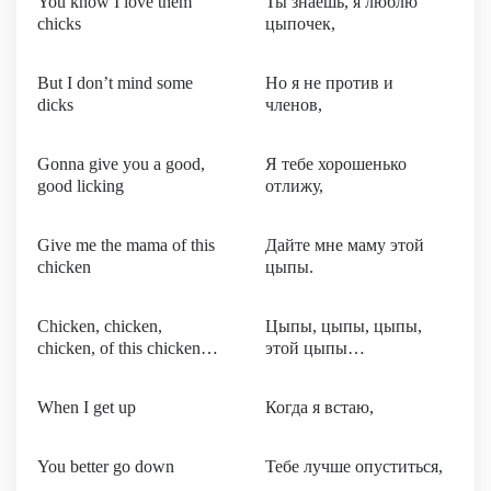
You know I love them
Ты знаешь, я люблю
chicks
цыпочек,
But I don’t mind some
Но я не против и
dicks
членов,
Gonna give you a good,
Я тебе хорошенько
good licking
отлижу,
Give me the mama of this
Дайте мне маму этой
chicken
цыпы.
Chicken, chicken,
Цыпы, цыпы, цыпы,
chicken, of this chicken…
этой цыпы…
When I get up
Когда я встаю,
You better go down
Тебе лучше опуститься,