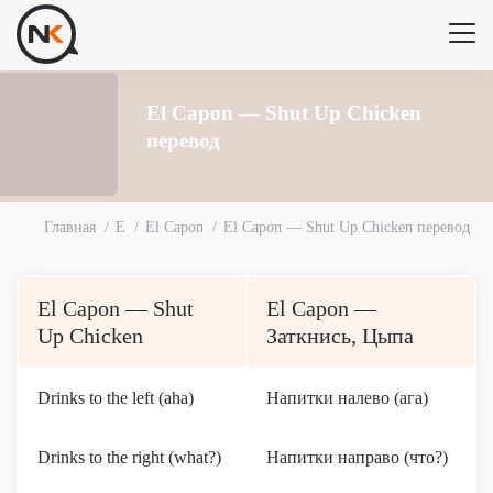
El Capon — Shut Up Chicken
перевод
Главная
E
El Capon
El Capon — Shut Up Chicken перевод
El Capon — Shut
El Capon —
Up Chicken
Заткнись, Цыпа
Drinks to the left (aha)
Напитки налево (ага)
Drinks to the right (what?)
Напитки направо (что?)