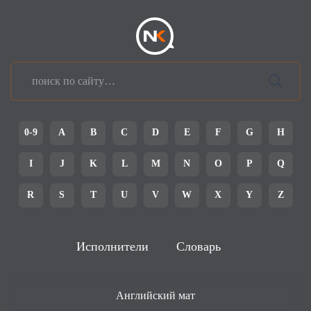
0-9
A
B
C
D
E
F
G
H
I
J
K
L
M
N
O
P
Q
R
S
T
U
V
W
X
Y
Z
Исполнители
Словарь
Английский мат