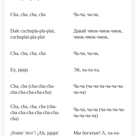
Cha, cha, cha, cha
Ча-ча, ча-ча,
Dale cuchupla-pla-plai,
Давай чмок-чмок-чмок,
cuchuplai-pla-plai
чмок-чмок-чмок,
Cha, cha, cha, cha
Ча-ча, ча-ча,
Ey, jajaja
Эй, ха-ха-ха,
Cha, cha (cha-cha-cha-
Ча-ча (ча-ча-ча-ча-ча-ча-
cha-cha-cha-cha-cha)
ча-ча)
Cha, cha, cha, cha (cha-
Ча-ча, ча-ча (ча-ча-ча-ча-
cha-cha-cha-cha-cha-cha-
ча-ча-ча-ча)
cha)
¡Somo’ rico’! ¡Ah, jajaja!
Мы богатые! А, ха-ха-