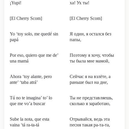
¡Yupi!
ха! Ух ты!
[El Cherry Scom]
[El Cherry Scom]
Yo ‘toy solo, me quedé sin
Я один, я остался без
papá
папы,
Por eso, quiero que me de’
Поэтому я хочу, чтобы
una mamá
ты была мне мамой,
Ahora ‘toy alante, pero
Сейчас я на взлёте, а
ante’ ‘taba atrá’
раньше был на дне,
Tú no te imagina’ to’ lo
Ты не представляешь,
que me vo’a buscar
сколько я заработаю,
Sube la nota, que esta
Отрывайся, ведь эта
vaina ‘tá ra-ta-tá
песня такая ра-та-та,