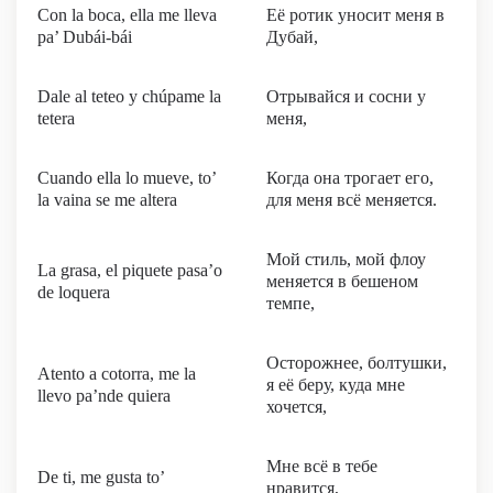
Con la boca, ella me lleva
Её ротик уносит меня в
pa’ Dubái-bái
Дубай,
Dale al teteo y chúpame la
Отрывайся и сосни у
tetera
меня,
Cuando ella lo mueve, to’
Когда она трогает его,
la vaina se me altera
для меня всё меняется.
Мой стиль, мой флоу
La grasa, el piquete pasa’o
меняется в бешеном
de loquera
темпе,
Осторожнее, болтушки,
Atento a cotorra, me la
я её беру, куда мне
llevo pa’nde quiera
хочется,
Мне всё в тебе
De ti, me gusta to’
нравится,