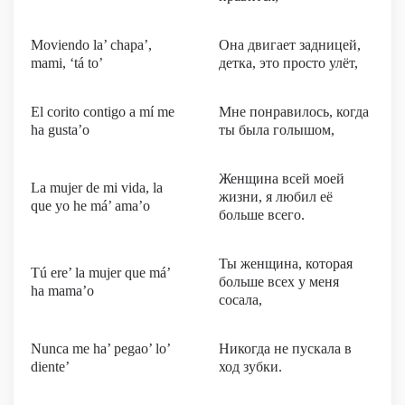
Moviendo la’ chapa’,
Она двигает задницей,
mami, ‘tá to’
детка, это просто улёт,
El corito contigo a mí me
Мне понравилось, когда
ha gusta’o
ты была голышом,
Женщина всей моей
La mujer de mi vida, la
жизни, я любил её
que yo he má’ ama’o
больше всего.
Ты женщина, которая
Tú ere’ la mujer que má’
больше всех у меня
ha mama’o
сосала,
Nunca me ha’ pegao’ lo’
Никогда не пускала в
diente’
ход зубки.