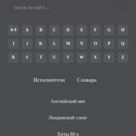
0-9
A
B
C
D
E
F
G
H
I
J
K
L
M
N
O
P
Q
R
S
T
U
V
W
X
Y
Z
Исполнители
Словарь
Английский мат
Лондонский сленг
Хиты 80-х