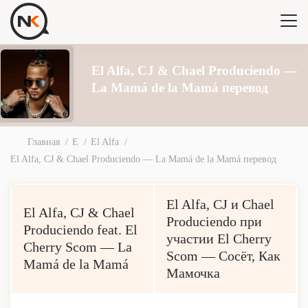
El Alfa, CJ & Chael Produciendo —
La Mamá de la Mamá перевод
Главная
E
El Alfa
El Alfa, CJ & Chael Produciendo — La Mamá de la Mamá перевод
El Alfa, CJ и Chael
El Alfa, CJ & Chael
Produciendo при
Produciendo feat. El
участии El Cherry
Cherry Scom — La
Scom — Сосёт, Как
Mamá de la Mamá
Мамочка