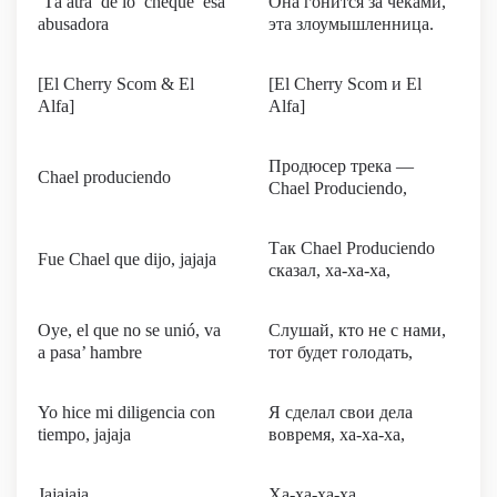
‘Tá atrá’ de lo’ cheque’ esa
Она гонится за чеками,
abusadora
эта злоумышленница.
[El Cherry Scom & El
[El Cherry Scom и El
Alfa]
Alfa]
Продюсер трека —
Chael produciendo
Chael Produciendo,
Так Chael Produciendo
Fue Chael que dijo, jajaja
сказал, ха-ха-ха,
Oye, el que no se unió, va
Слушай, кто не с нами,
a pasa’ hambre
тот будет голодать,
Yo hice mi diligencia con
Я сделал свои дела
tiempo, jajaja
вовремя, ха-ха-ха,
Jajajaja
Ха-ха-ха-ха,