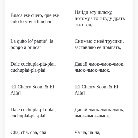
Найди эту шлюху,
Busca ese cuero, que ese
потому что я буду драть
culo lo voy a hinchar
этот зад,
La quito lo’ pantie’, la
Снимаю с неё трусики,
pongo a brincar
заставляю её прыгать,
Dale cuchupla-pla-plai,
Давай чмок-чмок-чмок,
cuchuplai-pla-plai
чмок-чмок-чмок.
[El Cherry Scom & El
[El Cherry Scom & El
Alfa]
Alfa]
Dale cuchupla-pla-plai,
Давай чмок-чмок-чмок,
cuchuplai-pla-plai
чмок-чмок-чмок,
Cha, cha, cha, cha
Ча-ча, ча-ча,