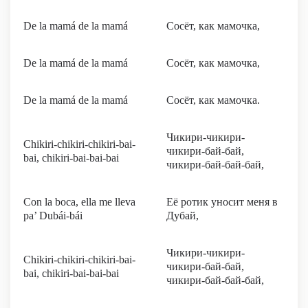
De la mamá de la mamá
Сосёт, как мамочка,
De la mamá de la mamá
Сосёт, как мамочка,
De la mamá de la mamá
Сосёт, как мамочка.
Чикири-чикири-
Chikiri-chikiri-chikiri-bai-
чикири-бай-бай,
bai, chikiri-bai-bai-bai
чикири-бай-бай-бай,
Con la boca, ella me lleva
Её ротик уносит меня в
pa’ Dubái-bái
Дубай,
Чикири-чикири-
Chikiri-chikiri-chikiri-bai-
чикири-бай-бай,
bai, chikiri-bai-bai-bai
чикири-бай-бай-бай,