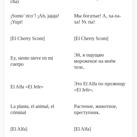
cha)
¡Somo’ rico’! ¡Ah, jajaja!
Мы богатые! А, ха-ха-
¡Yupi!
ха! Ух ты!
[El Cherry Scom]
[El Cherry Scom]
Эй, я ощущаю
Ey, siento nieve en mi
мороженое на моём
cuerpo
теле,
Это El Alfa по прозвищу
El Alfa «El Jefe»
«El Jefe»,
La planta, el animal, el
Растение, животное,
criminal
преступник.
[El Alfa]
[El Alfa]