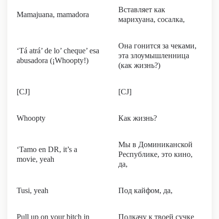
Вставляет как
Mamajuana, mamadora
марихуана, сосалка,
Она гонится за чеками,
‘Tá atrá’ de lo’ cheque’ esa
эта злоумышленница
abusadora (¡Whoopty!)
(как жизнь?)
[CJ]
[CJ]
Whoopty
Как жизнь?
Мы в Доминиканской
‘Tamo en DR, it’s a
Республике, это кино,
movie, yeah
да,
Tusi, yeah
Под кайфом, да,
Pull up on your bitch in
Подкачу к твоей сучке