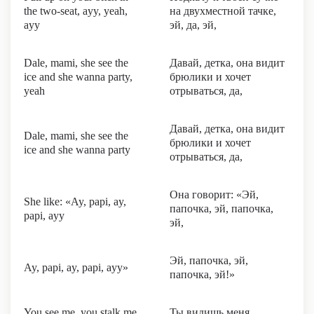
the two-seat, ayy, yeah,
на двухместной тачке,
ayy
эй, да, эй,
Dale, mami, she see the
Давай, детка, она видит
ice and she wanna party,
брюлики и хочет
yeah
отрываться, да,
Давай, детка, она видит
Dale, mami, she see the
брюлики и хочет
ice and she wanna party
отрываться, да,
Она говорит: «Эй,
She like: «Ay, papi, ay,
папочка, эй, папочка,
papi, ayy
эй,
Эй, папочка, эй,
Ay, papi, ay, papi, ayy»
папочка, эй!»
You see me, you stalk me,
Ты видишь меня,