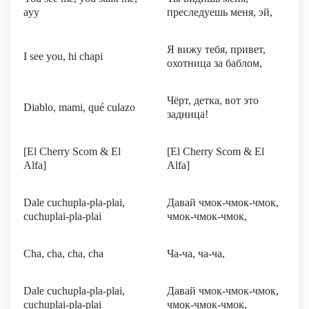
ayy
преследуешь меня, эй,
Я вижу тебя, привет,
I see you, hi chapi
охотница за баблом,
Чёрт, детка, вот это
Diablo, mami, qué culazo
задница!
[El Cherry Scom & El
[El Cherry Scom & El
Alfa]
Alfa]
Dale cuchupla-pla-plai,
Давай чмок-чмок-чмок,
cuchuplai-pla-plai
чмок-чмок-чмок,
Cha, cha, cha, cha
Ча-ча, ча-ча,
Dale cuchupla-pla-plai,
Давай чмок-чмок-чмок,
cuchuplai-pla-plai
чмок-чмок-чмок,