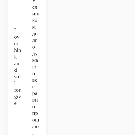
Я
сл
иш
ко
м
I
до
ov
лг
ert
о
hin
ду
k
ма
an
ю
d
и
stil
вс
l
ё
for
ра
giv
вн
e
о
пр
ощ
аю
,