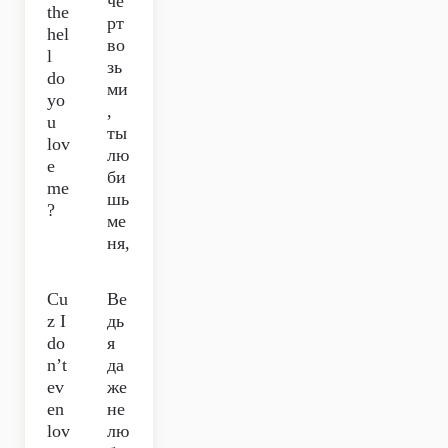
чё
the
рт
hel
во
l
зь
do
ми
yo
,
u
ты
lov
лю
e
би
me
шь
?
ме
ня,
Cu
Ве
z I
дь
do
я
n’t
да
ev
же
en
не
lov
лю