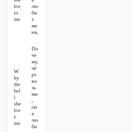
lov
лю
es
би
me
т
ме
ня,
По
че
му,
чё
W
рт
hy
во
the
зь
hel
ми
l
,
she
он
lov
а
e
лю
me
би