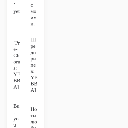
’
с
yet
мо
им
и.
[П
[Pr
ре
e-
дп
Ch
ри
oru
пе
s:
в:
YE
YE
BB
BB
A]
A]
Bu
Но
t
ты
yo
лю
u