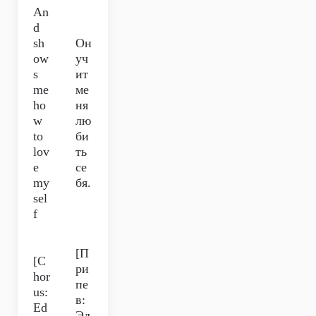
An
d
sh
Он
ow
уч
s
ит
me
ме
ho
ня
w
лю
to
би
lov
ть
e
се
my
бя.
sel
f
[П
[C
ри
hor
пе
us:
в:
Ed
Эд