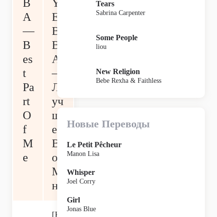
B
Y
Tears
Sabrina Carpenter
A
E
—
B
Some People
B
B
liou
es
A
t
—
New Religion
Bebe Rexha & Faithless
Pa
Л
rt
уч
O
ш
Новые Переводы
f
ее
M
В
Le Petit Pêcheur
Manon Lisa
e
о
М
Whisper
Joel Corry
не
Girl
Jonas Blue
[К