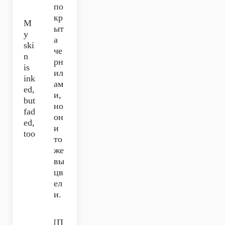
по
кр
M
ыт
y
а
ski
че
n
рн
is
ил
ink
ам
ed,
и,
but
но
fad
он
ed,
и
too
то
же
вы
цв
ел
и.
[П