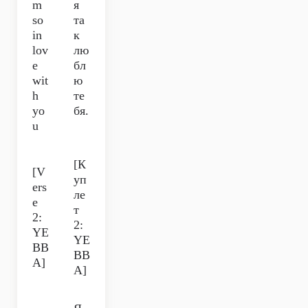
m
я
so
та
in
к
lov
лю
e
бл
wit
ю
h
те
yo
бя.
u
[К
[V
уп
ers
ле
e
т
2:
2:
YE
YE
BB
BB
A]
A]