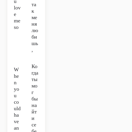
u
та
lov
к
e
ме
me
ня
so
лю
би
шь
,
Ко
W
гда
he
ты
n
мо
yo
г
u
бы
co
на
uld
йт
ha
и
ve
се
an
бе