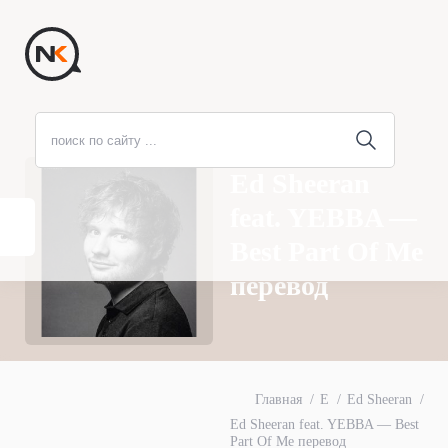
Ed Sheeran
feat. YEBBA —
Best Part Of Me
перевод
Главная
E
Ed Sheeran
Ed Sheeran feat. YEBBA — Best
Part Of Me перевод