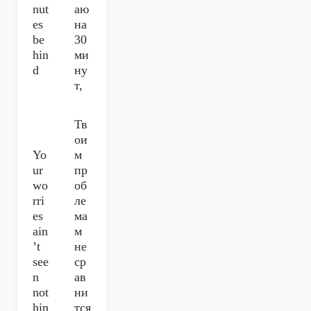
nut
аю
es
на
be
30
hin
ми
d
ну
т,
Тв
ои
Yo
м
ur
пр
wo
об
rri
ле
es
ма
ain
м
’t
не
see
ср
n
ав
not
ни
hin
тся