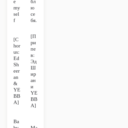
e
бл
my
ю
sel
се
f
бя.
[П
[C
ри
hor
пе
us:
в:
Ed
Эд
Sh
Ш
eer
ир
an
ан
&
и
YE
YE
BB
BB
A]
A]
Ba
by,
Ма