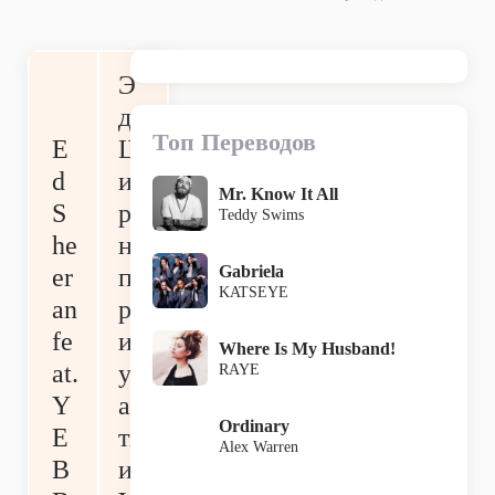
Э
д
Топ Переводов
E
Ш
d
и
Mr. Know It All
S
ра
Teddy Swims
he
н
Gabriela
er
п
KATSEYE
an
р
fe
и
Where Is My Husband!
at.
уч
RAYE
Y
ас
Ordinary
E
ти
Alex Warren
B
и