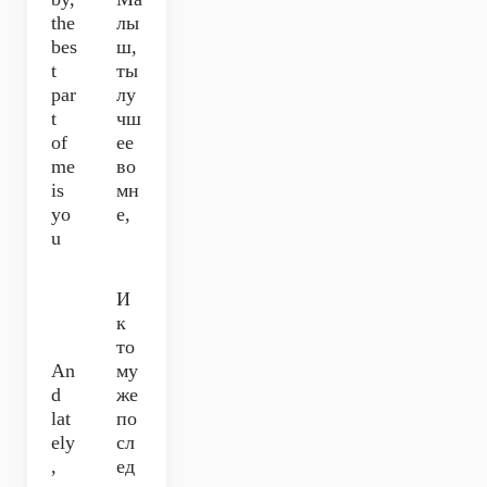
the
лы
bes
ш,
t
ты
par
лу
t
чш
of
ее
me
во
is
мн
yo
е,
u
И
к
то
An
му
d
же
lat
по
ely
сл
,
ед