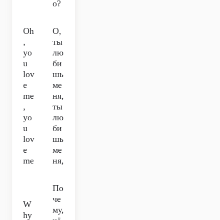
о?
Oh
О,
,
ты
yo
лю
u
би
lov
шь
e
ме
me
ня,
,
ты
yo
лю
u
би
lov
шь
e
ме
me
ня,
По
че
W
му,
hy