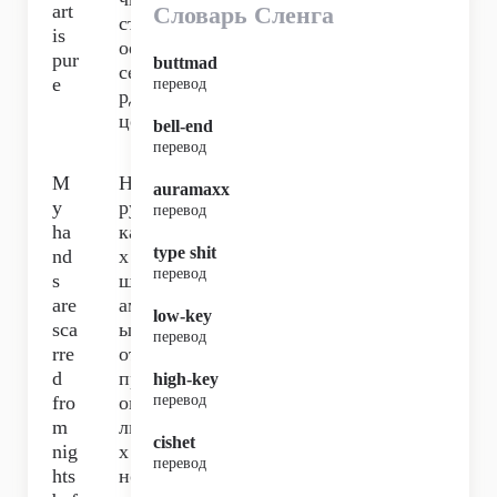
art
Словарь Сленга
ст
is
ое
pur
buttmad
се
e
перевод
рд
це,
bell-end
перевод
M
На
auramaxx
y
ру
перевод
ha
ка
type shit
nd
х
перевод
s
шр
are
ам
low-key
sca
ы
перевод
rre
от
d
пр
high-key
fro
ош
перевод
m
лы
cishet
nig
х
перевод
hts
но