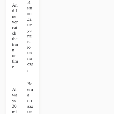
И
An
ни
d I
ког
ne
да
ver
не
cat
ус
ch
пе
the
ва
trai
ю
n
на
on
по
tim
езд
e
,
Вс
Al
егд
wa
а
ys
оп
30
азд
mi
ыв