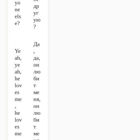
yo
др
ne
уг
els
ую
e?
?
Да
Ye
,
ah,
да,
ye
он
ah,
лю
he
би
lov
т
es
ме
me
ня,
,
он
he
лю
lov
би
es
т
me
ме