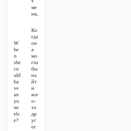
т
ме
ня,
Ко
гда
W
он
he
а
n
мо
she
гла
co
бы
uld
на
ha
йт
ve
и
an
ког
yo
о-
ne
то
els
др
e?
уг
ог