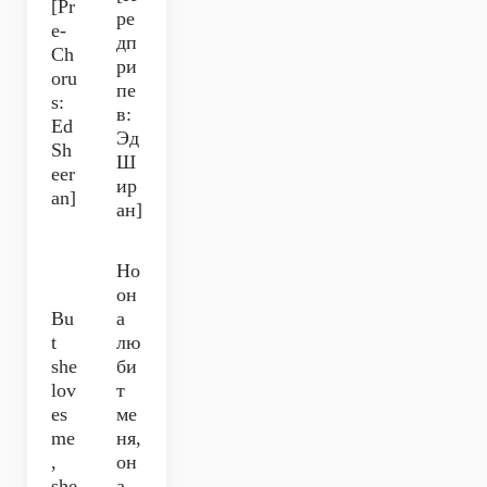
[Pr
ре
e-
дп
Ch
ри
oru
пе
s:
в:
Ed
Эд
Sh
Ш
eer
ир
an]
ан]
Но
он
Bu
а
t
лю
she
би
lov
т
es
ме
me
ня,
,
он
she
а