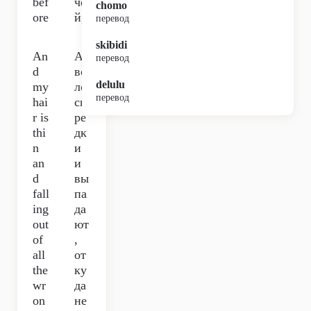
bef
че
chomo
ore
й,
перевод
skibidi
An
А
перевод
d
во
delulu
my
ло
перевод
hai
сы
r is
ре
thi
дк
n
и
an
и
d
вы
fall
па
ing
да
out
ют
of
,
all
от
the
ку
wr
да
on
не