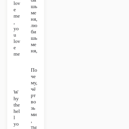
би
lov
шь
e
ме
me
ня,
,
лю
yo
би
u
шь
lov
ме
e
ня,
me
По
че
му,
чё
W
рт
hy
во
the
зь
hel
ми
l
,
yo
ты