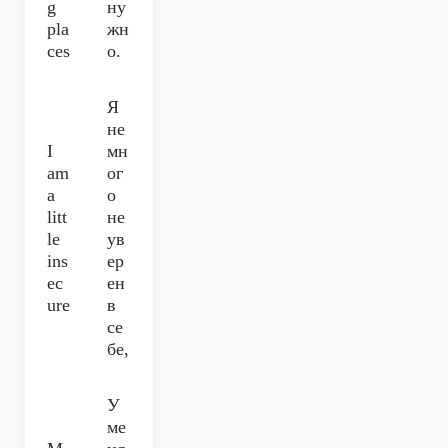
g
ну
pla
жн
ces
о.
Я
не
I
мн
am
ог
a
о
litt
не
le
ув
ins
ер
ec
ен
ure
в
се
бе,
У
ме