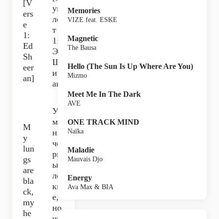
[V
уп
Memories
ers
ле
VIZE feat. ESKE
e
т
1:
Magnetic
1:
Ed
The Bausa
Эд
Sh
Ш
Hello (The Sun Is Up Where Are You)
eer
ир
Mizmo
an]
ан]
Meet Me In The Dark
AVE
У
ме
ONE TRACK MIND
M
ня
Naïka
y
чё
lun
Maladie
рн
gs
Mauvais Djo
ые
are
лёг
Energy
bla
ки
Ava Max & BIA
ck,
е,
my
но
he
чи