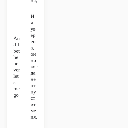
ня,
И
я
ув
ер
An
ен
d I
а,
bet
он
he
ни
ne
ког
ver
да
let
не
s
от
me
пу
go
ст
ит
ме
ня,