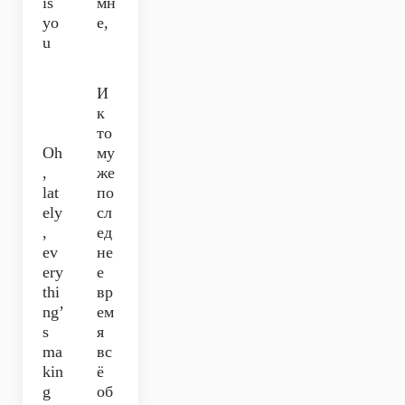
is
мн
yo
е,
u
И
к
то
Oh
му
,
же
lat
по
ely
сл
,
ед
ev
не
ery
е
thi
вр
ng’
ем
s
я
ma
вс
kin
ё
g
об