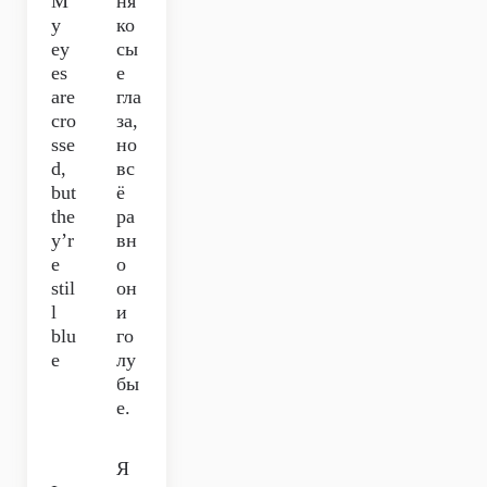
M
ня
y
ко
ey
сы
es
е
are
гла
cro
за,
sse
но
d,
вс
but
ё
the
ра
y’r
вн
e
о
stil
он
l
и
blu
го
e
лу
бы
е.
Я