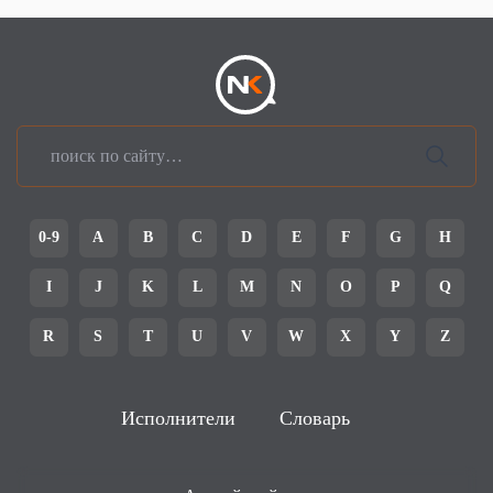
0-9
A
B
C
D
E
F
G
H
I
J
K
L
M
N
O
P
Q
R
S
T
U
V
W
X
Y
Z
Исполнители
Словарь