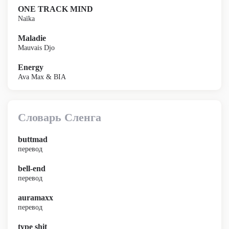
ONE TRACK MIND
Naïka
Maladie
Mauvais Djo
Energy
Ava Max & BIA
Словарь Сленга
buttmad
перевод
bell-end
перевод
auramaxx
перевод
type shit