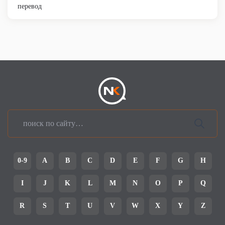
перевод
0-9
A
B
C
D
E
F
G
H
I
J
K
L
M
N
O
P
Q
R
S
T
U
V
W
X
Y
Z