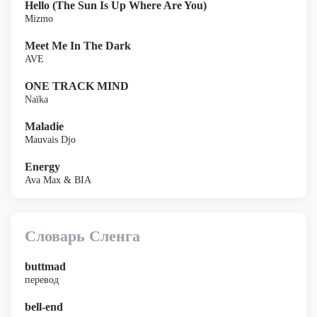
Hello (The Sun Is Up Where Are You)
Mizmo
Meet Me In The Dark
AVE
ONE TRACK MIND
Naïka
Maladie
Mauvais Djo
Energy
Ava Max & BIA
Словарь Сленга
buttmad
перевод
bell-end