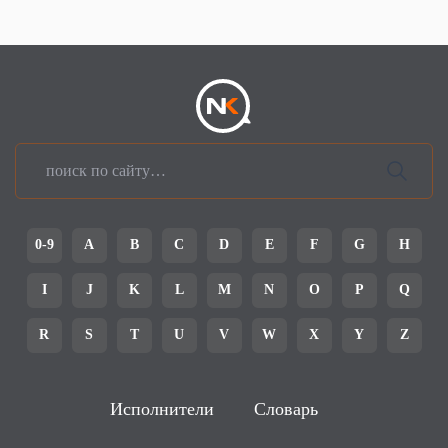
0-9
A
B
C
D
E
F
G
H
I
J
K
L
M
N
O
P
Q
R
S
T
U
V
W
X
Y
Z
Исполнители
Словарь