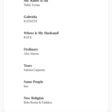
Mr. Know It All
Teddy Swims
Gabriela
KATSEYE
Where Is My Husband!
RAYE
Ordinary
Alex Warren
Tears
Sabrina Carpenter
Some People
liou
New Religion
Bebe Rexha & Faithless