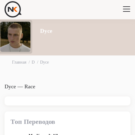
Dyce
Главная
D
Dyce
Dyce — Race
Топ Переводов