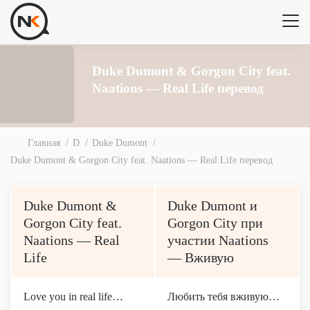
Duke Dumont & Gorgon City feat.
Naations — Real Life перевод
Главная
D
Duke Dumont
Duke Dumont & Gorgon City feat. Naations — Real Life перевод
Duke Dumont &
Duke Dumont и
Gorgon City feat.
Gorgon City при
Naations — Real
участии Naations
Life
— Вживую
Love you in real life…
Любить тебя вживую…