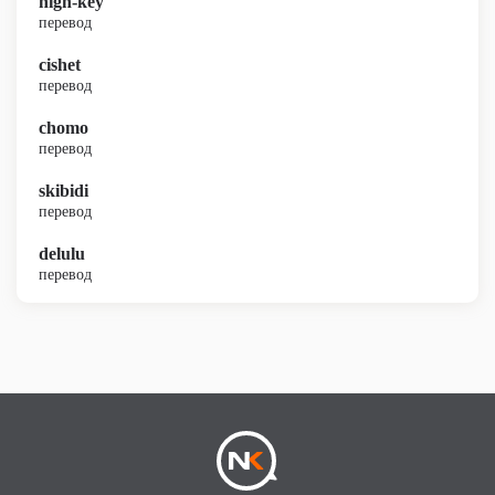
high-key
перевод
cishet
перевод
chomo
перевод
skibidi
перевод
delulu
перевод