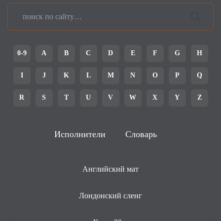
0-9
A
B
C
D
E
F
G
H
I
J
K
L
M
N
O
P
Q
R
S
T
U
V
W
X
Y
Z
Исполнители
Словарь
Английский мат
Лондонский сленг