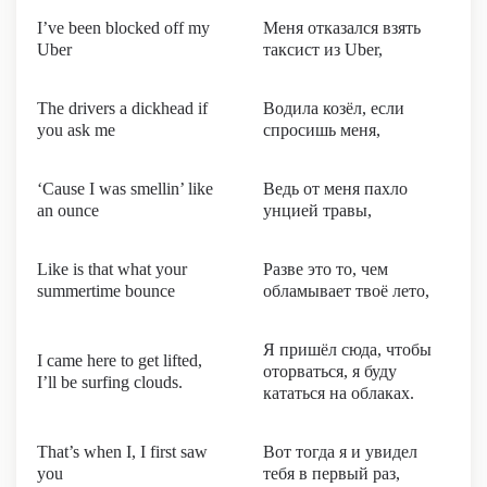
I’ve been blocked off my
Меня отказался взять
Uber
таксист из Uber,
The drivers a dickhead if
Водила козёл, если
you ask me
спросишь меня,
‘Cause I was smellin’ like
Ведь от меня пахло
an ounce
унцией травы,
Like is that what your
Разве это то, чем
summertime bounce
обламывает твоё лето,
Я пришёл сюда, чтобы
I came here to get lifted,
оторваться, я буду
I’ll be surfing clouds.
кататься на облаках.
That’s when I, I first saw
Вот тогда я и увидел
you
тебя в первый раз,