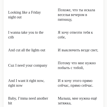
Похоже, что ты искала
Looking like a Friday
веселья вечером в
night out
пятницу,
I wanna take you to the
Я хочу отвезти тебя к
crib
себе,
And cut all the lights out
И выключить везде свет,
Потому что мне нужно
Cuz I need your company
побыть с тобой,
And I want it right now,
И я хочу этого прямо
right now
сейчас, прямо сейчас.
Baby, I’mma need another
Малыш, мне нужна ещё
hit
затяжка,