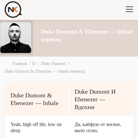
Duke Dumont & Ebenezer — Inhale
перевод
Главная
D
Duke Dumont
Duke Dumont & Ebenezer — Inhale перевод
Duke Dumont И
Duke Dumont &
Ebenezer —
Ebenezer — Inhale
Вдохни
Yeah, high off life, low on
Да, кайфую от жизни,
sleep
мало сплю,