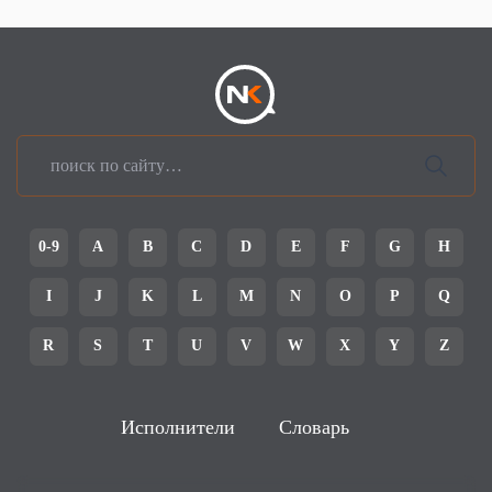
0-9
A
B
C
D
E
F
G
H
I
J
K
L
M
N
O
P
Q
R
S
T
U
V
W
X
Y
Z
Исполнители
Словарь