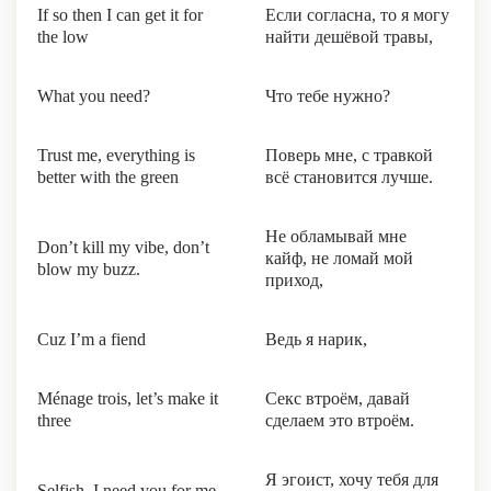
If so then I can get it for
Если согласна, то я могу
the low
найти дешёвой травы,
What you need?
Что тебе нужно?
Trust me, everything is
Поверь мне, с травкой
better with the green
всё становится лучше.
Не обламывай мне
Don’t kill my vibe, don’t
кайф, не ломай мой
blow my buzz.
приход,
Cuz I’m a fiend
Ведь я нарик,
Ménage trois, let’s make it
Секс втроём, давай
three
сделаем это втроём.
Я эгоист, хочу тебя для
Selfish, I need you for me