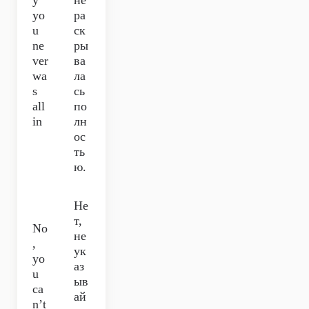
y
не
yo
ра
u
ск
ne
ры
ver
ва
wa
ла
s
сь
all
по
in
лн
ос
ть
ю.
Не
т,
No
не
,
ук
yo
аз
u
ыв
ca
ай
n’t