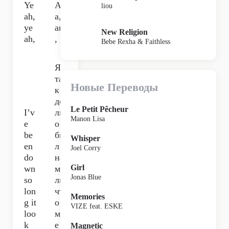
Ye
Аг
liou
ah,
а,
ye
ага
New Religion
ah,
,
Bebe Rexha & Faithless
Я
та
Новые Переводы
к
до
Le Petit Pêcheur
I’v
лг
Manon Lisa
e
о
be
бы
Whisper
en
л
Joel Corry
do
на
Girl
wn
ме
Jonas Blue
so
ли,
lon
чт
Memories
g it
о
VIZE feat. ESKE
loo
мн
k
е
Magnetic