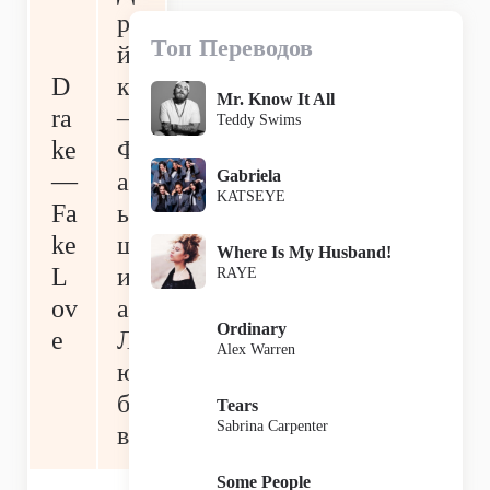
ре
Топ Переводов
й
D
к
Mr. Know It All
ra
—
Teddy Swims
ke
Ф
Gabriela
—
ал
KATSEYE
Fa
ь
ke
ш
Where Is My Husband!
L
ив
RAYE
ov
ая
Ordinary
e
Л
Alex Warren
ю
бо
Tears
Sabrina Carpenter
вь
Some People