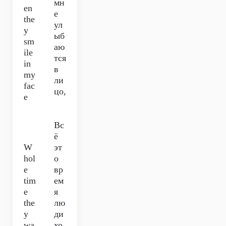
мн
en
е
the
ул
y
ыб
sm
аю
ile
тся
in
в
my
ли
fac
цо,
e
Вс
ё
W
эт
hol
о
e
вр
tim
ем
e
я
the
лю
y
ди
wa
хо