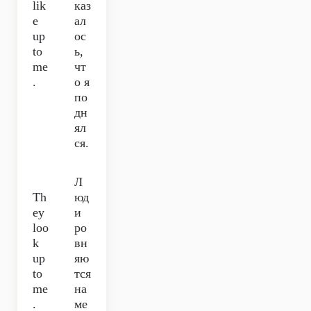
lik
каз
e
ал
up
ос
to
ь,
me
чт
.
о я
по
дн
ял
ся.
Л
Th
юд
ey
и
loo
ро
k
вн
up
яю
to
тся
me
на
.
ме