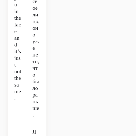
св
u
оё
in
ли
the
цо,
fac
он
e
о
an
уж
d
е
it’s
не
jus
то,
t
чт
not
о
the
бы
sa
ло
me
ра
.
нь
ше
.
Я