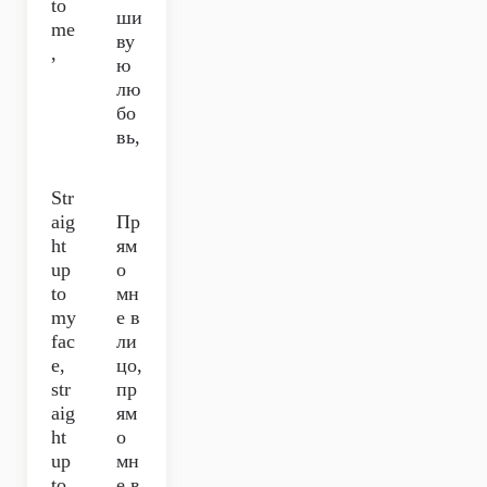
to
ши
me
ву
,
ю
лю
бо
вь,
Str
aig
Пр
ht
ям
up
о
to
мн
my
е в
fac
ли
e,
цо,
str
пр
aig
ям
ht
о
up
мн
to
е в