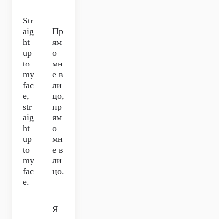
Str
aig
Пр
ht
ям
up
о
to
мн
my
е в
fac
ли
e,
цо,
str
пр
aig
ям
ht
о
up
мн
to
е в
my
ли
fac
цо.
e.
Я