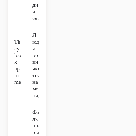
дн
ял
ся.
Л
Th
юд
ey
и
loo
ро
k
вн
up
яю
to
тся
me
на
.
ме
ня,
Фа
ль
ши
вы
I