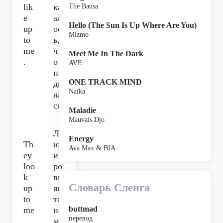
lik
каз
The Bausa
e
ал
Hello (The Sun Is Up Where Are You)
up
ос
Mizmo
to
ь,
me
чт
Meet Me In The Dark
.
о я
AVE
по
ONE TRACK MIND
дн
Naïka
ял
ся.
Maladie
Mauvais Djo
Л
Energy
Th
юд
Ava Max & BIA
ey
и
loo
ро
k
вн
Словарь Сленга
up
яю
to
тся
buttmad
me
на
перевод
.
ме