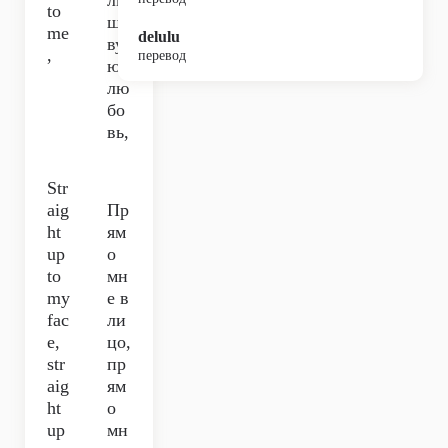
ль
to
ши
me
delulu
ву
,
перевод
ю
лю
бо
вь,
Str
aig
Пр
ht
ям
up
о
to
мн
my
е в
fac
ли
e,
цо,
str
пр
aig
ям
ht
о
up
мн