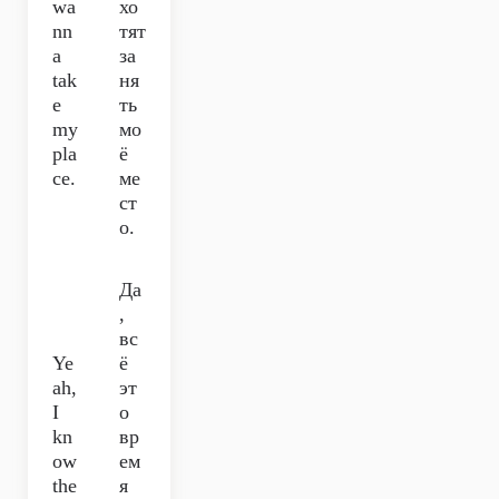
wa
хо
nn
тят
a
за
tak
ня
e
ть
my
мо
pla
ё
ce.
ме
ст
о.
Да
,
вс
Ye
ё
ah,
эт
I
о
kn
вр
ow
ем
the
я