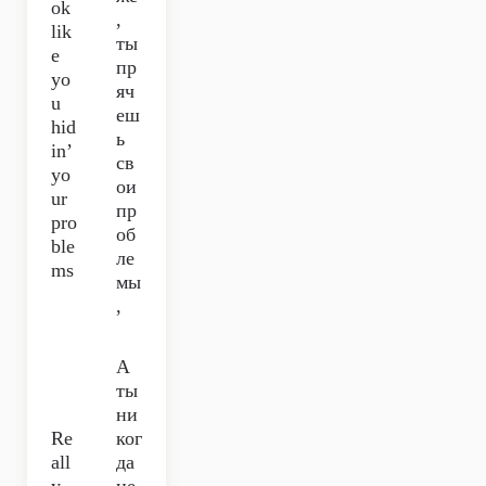
ok
,
lik
ты
e
пр
yo
яч
u
еш
hid
ь
in’
св
yo
ои
ur
пр
pro
об
ble
ле
ms
мы
,
А
ты
ни
Re
ког
all
да