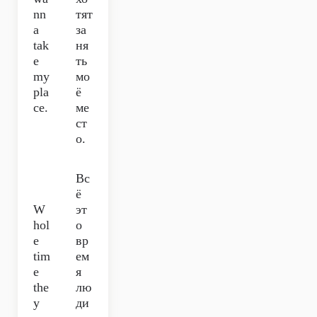
nn
тят
a
за
tak
ня
e
ть
my
мо
pla
ё
ce.
ме
ст
о.
Вс
ё
W
эт
hol
о
e
вр
tim
ем
e
я
the
лю
y
ди