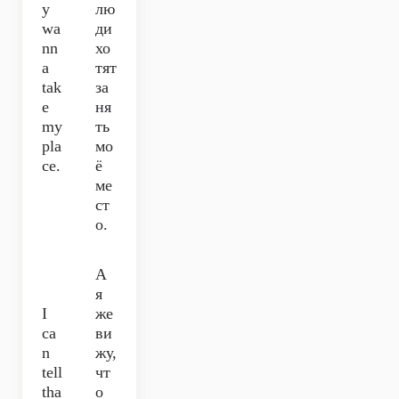
y
лю
wa
ди
nn
хо
a
тят
tak
за
e
ня
my
ть
pla
мо
ce.
ё
ме
ст
о.
А
я
I
же
ca
ви
n
жу,
tell
чт
tha
о