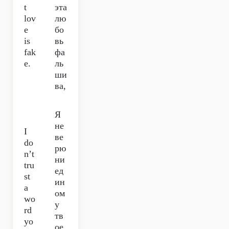
t
эта
lov
лю
e
бо
is
вь
fak
фа
e.
ль
ши
ва,
Я
не
I
ве
do
рю
n’t
ни
tru
ед
st
ин
a
ом
wo
у
rd
тв
yo
ое