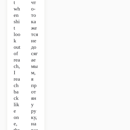
t
чт
wh
о-
en
то
shi
ка
t
же
loo
тся
k
не
out
до
of
сяг
rea
ае
ch,
мы
I
м,
rea
я
ch
пр
ba
от
ck
ян
lik
у
e
ру
on
ку,
e,
на