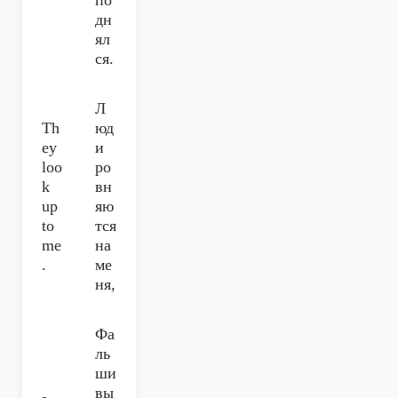
по
дн
ял
ся.
Л
Th
юд
ey
и
loo
ро
k
вн
up
яю
to
тся
me
на
.
ме
ня,
Фа
ль
ши
вы