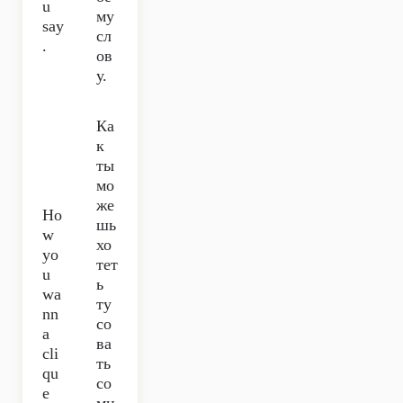
u
му
say
сл
.
ов
у.
Ка
к
ты
мо
же
Ho
шь
w
хо
yo
тет
u
ь
wa
ту
nn
со
a
ва
cli
ть
qu
со
e