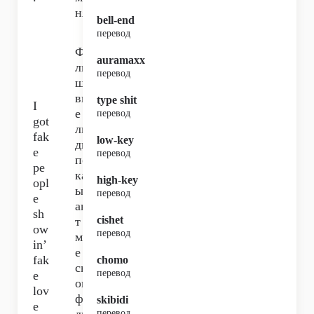
ня,
bell-end
перевод
Фа
auramaxx
ль
перевод
ши
вы
type shit
I
е
перевод
got
лю
fak
low-key
ди
e
перевод
по
pe
каз
high-key
opl
ыв
перевод
e
аю
sh
cishet
т
ow
перевод
мн
in’
е
fak
chomo
св
перевод
e
ою
lov
фа
skibidi
e
перевод