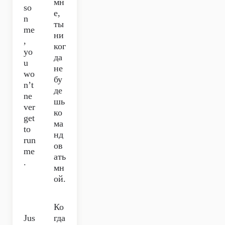
мн
so
е,
n
ты
me
ни
,
ког
yo
да
u
не
wo
бу
n’t
де
ne
шь
ver
ко
get
ма
to
нд
run
ов
me
ать
.
мн
ой.
Ко
Jus
гда