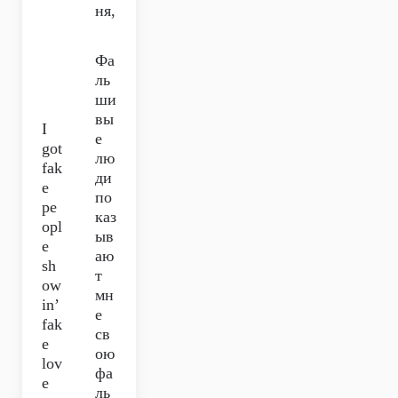
ня,
Фа
ль
ши
вы
I
е
got
лю
fak
ди
e
по
pe
каз
opl
ыв
e
аю
sh
т
ow
мн
in’
е
fak
св
e
ою
lov
фа
e
ль