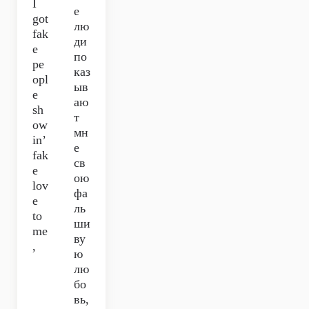
I
е
got
лю
fak
ди
e
по
pe
каз
opl
ыв
e
аю
sh
т
ow
мн
in’
е
fak
св
e
ою
lov
фа
e
ль
to
ши
me
ву
,
ю
лю
бо
вь,