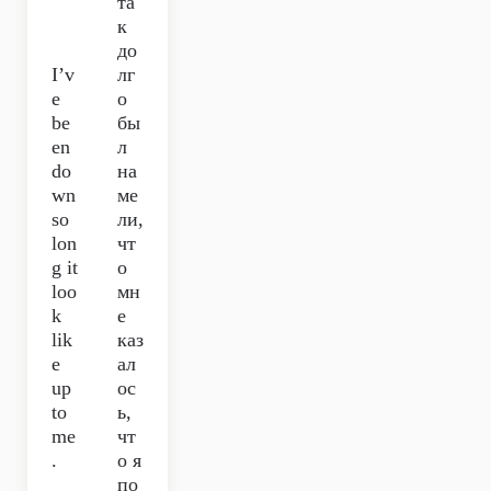
та
к
до
I’v
лг
e
о
be
бы
en
л
do
на
wn
ме
so
ли,
lon
чт
g it
о
loo
мн
k
е
lik
каз
e
ал
up
ос
to
ь,
me
чт
.
о я
по