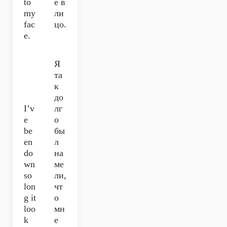
to
е в
my
ли
fac
цо.
e.
Я
та
к
до
I’v
лг
e
о
be
бы
en
л
do
на
wn
ме
so
ли,
lon
чт
g it
о
loo
мн
k
е