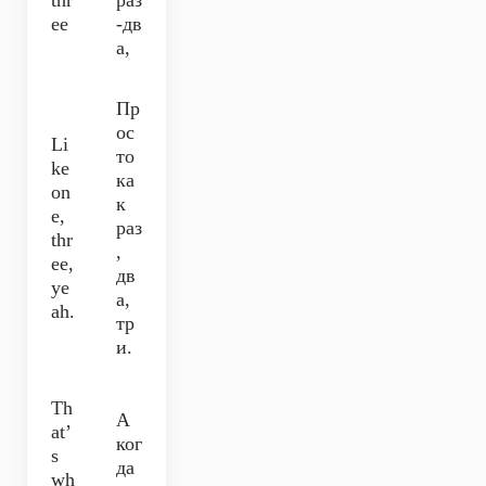
thr
раз
ee
-дв
а,
Пр
ос
Li
то
ke
ка
on
к
e,
раз
thr
,
ee,
дв
ye
а,
ah.
тр
и.
Th
А
at’
ког
s
да
wh