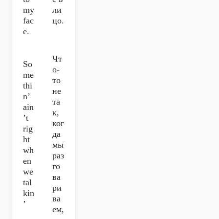
my
ли
fac
цо.
e.
Чт
So
о-
me
то
thi
не
n’
та
ain
к,
’t
ког
rig
да
ht
мы
wh
раз
en
го
we
ва
tal
ри
kin
ва
’
ем,