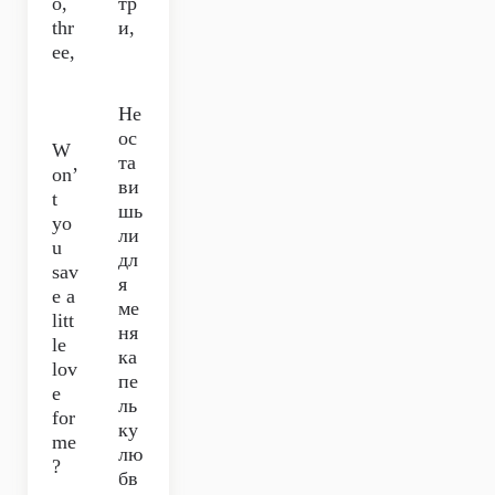
o,
тр
thr
и,
ee,
Не
ос
W
та
on’
ви
t
шь
yo
ли
u
дл
sav
я
e a
ме
litt
ня
le
ка
lov
пе
e
ль
for
ку
me
лю
?
бв