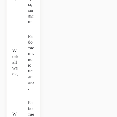
ы,
ма
лы
ш.
Ра
бо
тае
W
шь
ork
вс
all
ю
we
не
ek,
де
лю
,
Ра
бо
W
тае