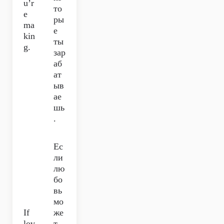
u’r
то
e
ры
ma
е
kin
ты
g.
зар
аб
ат
ыв
ае
шь
.
Ес
ли
лю
бо
вь
мо
If
же
lov
т