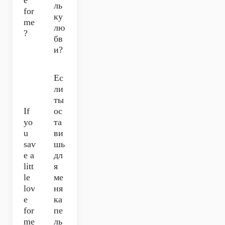
e
ль
for
ку
me
лю
?
бв
и?
Ес
ли
ты
If
ос
yo
та
u
ви
sav
шь
e a
дл
litt
я
le
ме
lov
ня
e
ка
for
пе
me
ль