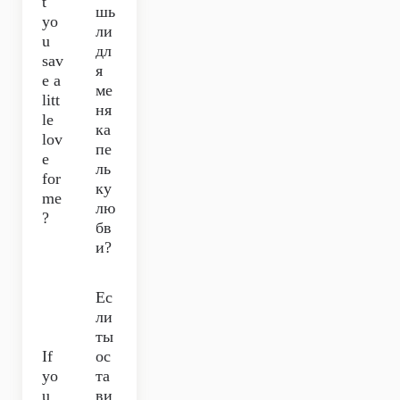
t
шь
yo
ли
u
дл
sav
я
e a
ме
litt
ня
le
ка
lov
пе
e
ль
for
ку
me
лю
?
бв
и?
Ес
ли
ты
If
ос
yo
та
u
ви