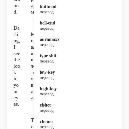
un
до
buttmad
d.
м.
перевод
bell-end
Da
перевод
rli
М
auramaxx
ng,
ил
перевод
I
ая,
see
я
type shit
the
ви
перевод
loo
жу
k
тв
low-key
перевод
in
ой
yo
взг
high-key
ur
ля
перевод
ey
д.
es.
cishet
перевод
Ты
chomo
сл
перевод