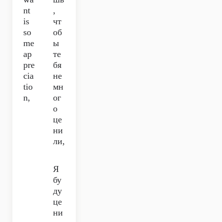
nt
,
is
чт
so
об
me
ы
ap
те
pre
бя
cia
не
tio
мн
n,
ог
о
це
ни
ли,
Я
бу
ду
це
ни