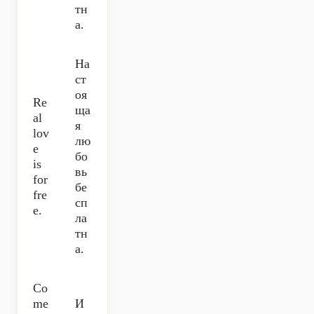
тн
а.
На
ст
оя
Re
ща
al
я
lov
лю
e
бо
is
вь
for
бе
fre
сп
e.
ла
тн
а.
Co
me
И