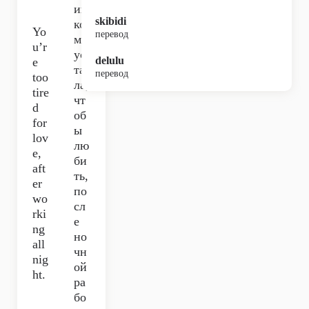
иш
skibidi
ко
Yo
перевод
м
u’r
ус
delulu
e
та
перевод
too
ла,
tire
чт
d
об
for
ы
lov
лю
e,
би
aft
ть,
er
по
wo
сл
rki
е
ng
но
all
чн
nig
ой
ht.
ра
бо