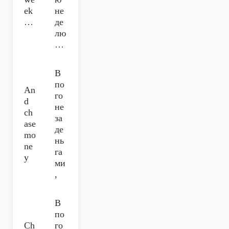
ek
не
…
де
лю
…
В
по
An
го
d
не
ch
за
ase
де
mo
нь
ne
га
y
ми
,
В
по
Ch
го