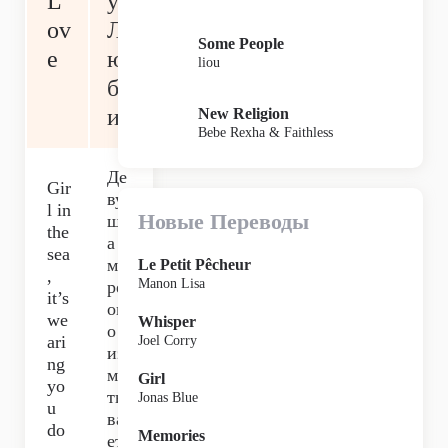
L
у
ov
Л
Some People
e
ю
liou
бв
и
New Religion
Bebe Rexha & Faithless
Де
Gir
ву
l in
Новые Переводы
шк
the
а в
sea
мо
Le Petit Pêcheur
,
Manon Lisa
ре,
it’s
он
we
Whisper
о
ari
Joel Corry
из
ng
ма
Girl
yo
ты
Jonas Blue
u
ва
do
Memories
ет