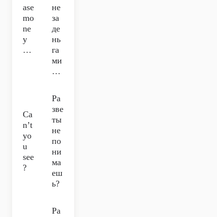
ase
не
mo
за
ne
де
y
нь
…
га
ми
…
Ра
зве
Ca
ты
n’t
не
yo
по
u
ни
see
ма
?
еш
ь?
Ра