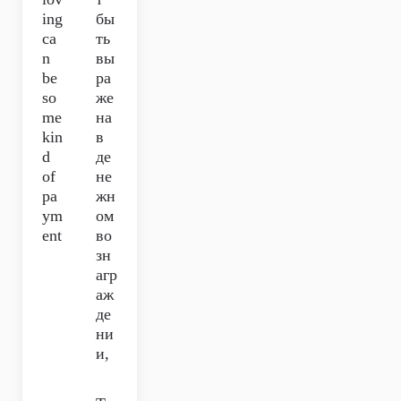
ing
бы
ca
ть
n
вы
be
ра
so
же
me
на
kin
в
d
де
of
не
pa
жн
ym
ом
ent
во
зн
агр
аж
де
ни
и,