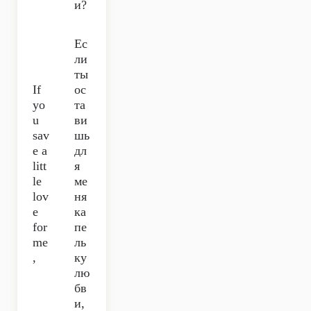
и?
Ес
ли
ты
If
ос
yo
та
u
ви
sav
шь
e a
дл
litt
я
le
ме
lov
ня
e
ка
for
пе
me
ль
,
ку
лю
бв
и,