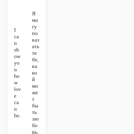
Я
мо
гу
I
по
ca
каз
n
ать
sh
те
ow
бе,
yo
ка
u
ко
ho
й
w
мо
lov
же
e
т
ca
бы
n
ть
be.
лю
бо
вь.