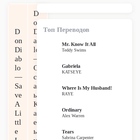
D
on
Топ Переводов
D
Di
on
ab
Mr. Know It All
Di
lo
Teddy Swims
ab
—
Gabriela
lo
О
KATSEYE
—
ст
Sa
ав
Where Is My Husband!
ve
ь
RAYE
A
К
Ordinary
Li
ап
Alex Warren
ttl
ел
e
ьк
Tears
Sabrina Carpenter