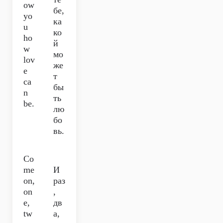
ow
бе,
yo
ка
u
ко
ho
й
w
мо
lov
же
e
т
ca
бы
n
ть
be.
лю
бо
вь.
Co
me
И
on,
раз
on
,
e,
дв
tw
а,