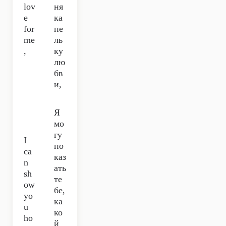
lov
ня
e
ка
for
пе
me
ль
,
ку
лю
бв
и,
Я
мо
гу
I
по
ca
каз
n
ать
sh
те
ow
бе,
yo
ка
u
ко
ho
й