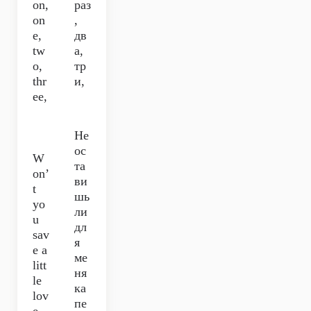
on,
раз
on
,
e,
дв
tw
а,
o,
тр
thr
и,
ee,
Не
ос
W
та
on’
ви
t
шь
yo
ли
u
дл
sav
я
e a
ме
litt
ня
le
ка
lov
пе