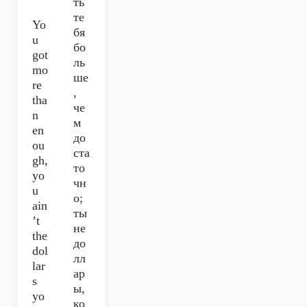
ть
те
Yo
бя
u
бо
got
ль
mo
ше
re
,
tha
че
n
м
en
до
ou
ста
gh,
то
yo
чн
u
о;
ain
ты
’t
не
the
до
dol
лл
lar
ар
s
ы,
yo
ко