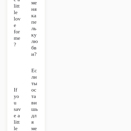
ме
litt
ня
le
ка
lov
пе
e
ль
for
ку
me
лю
?
бв
и?
Ес
ли
ты
If
ос
yo
та
u
ви
sav
шь
e a
дл
litt
я
le
ме