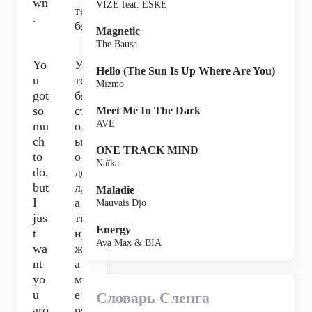
wn
VIZE feat. ESKE
те
.
бя.
Magnetic
The Bausa
Yo
У
Hello (The Sun Is Up Where Are You)
u
те
Mizmo
got
бя
so
ст
Meet Me In The Dark
AVE
mu
ол
ch
ьк
ONE TRACK MIND
to
о
Naïka
do,
де
but
л,
Maladie
I
а
Mauvais Djo
jus
ты
Energy
t
ну
Ava Max & BIA
wa
жн
nt
а
yo
мн
u
е
Словарь Сленга
aro
ря