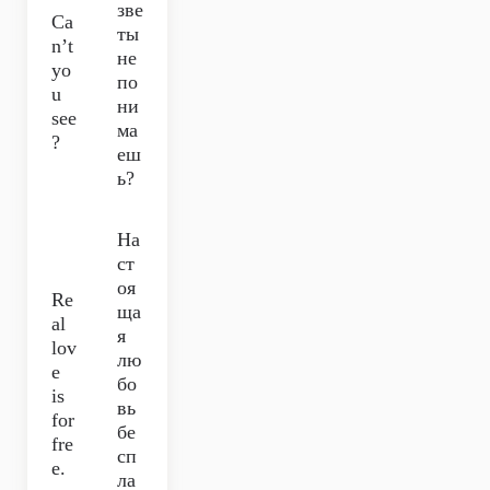
зве
Ca
ты
n’t
не
yo
по
u
ни
see
ма
?
еш
ь?
На
ст
оя
Re
ща
al
я
lov
лю
e
бо
is
вь
for
бе
fre
сп
e.
ла