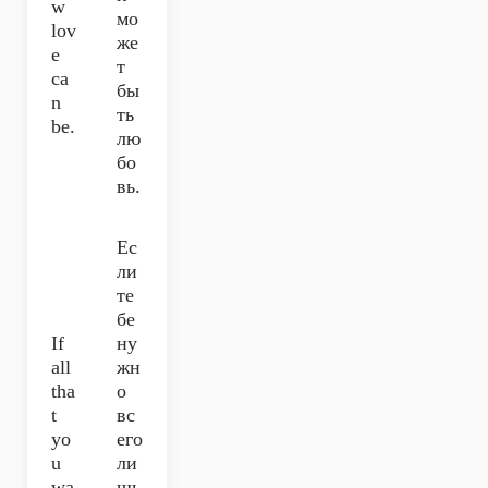
w
мо
lov
же
e
т
ca
бы
n
ть
be.
лю
бо
вь.
Ес
ли
те
бе
If
ну
all
жн
tha
о
t
вс
yo
его
u
ли
wa
шь