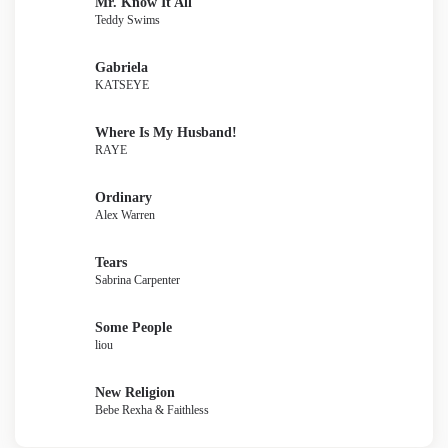
Mr. Know It All
Teddy Swims
Gabriela
KATSEYE
Where Is My Husband!
RAYE
Ordinary
Alex Warren
Tears
Sabrina Carpenter
Some People
liou
New Religion
Bebe Rexha & Faithless