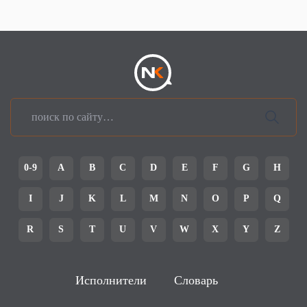
0-9
A
B
C
D
E
F
G
H
I
J
K
L
M
N
O
P
Q
R
S
T
U
V
W
X
Y
Z
Исполнители
Словарь