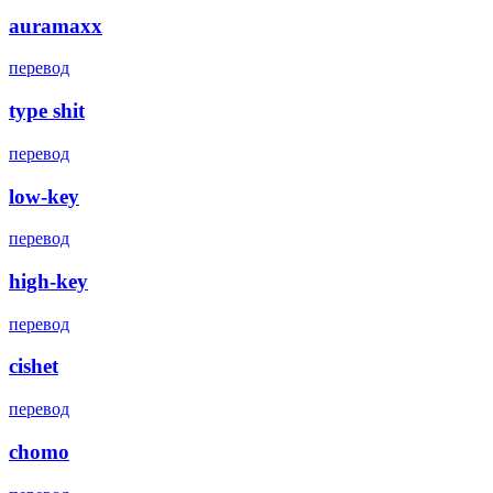
auramaxx
перевод
type shit
перевод
low-key
перевод
high-key
перевод
cishet
перевод
chomo