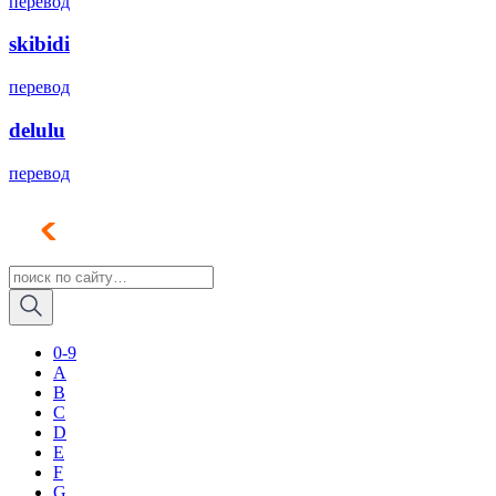
перевод
skibidi
перевод
delulu
перевод
0-9
A
B
C
D
E
F
G