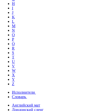
H
I
J
K
L
M
N
O
P
Q
R
S
T
U
V
W
X
Y
Z
Исполнители
Словарь
Английский мат
Лондонский сленг