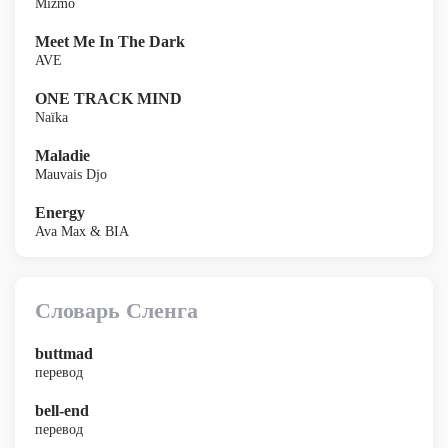
Mizmo
Meet Me In The Dark
AVE
ONE TRACK MIND
Naïka
Maladie
Mauvais Djo
Energy
Ava Max & BIA
Словарь Сленга
buttmad
перевод
bell-end
перевод