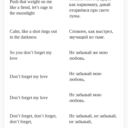
Push that weight on me
как наркоману, давай
like a fiend, let’s rage in
оторвёмся при свете
the moonlight
луны.
Calm, like a shot rings out
Спокоен, как выстрел,
in the darkness
звучащий во тьме.
So you don’t forget my
Не забывай же мою
love
любовь,
Не забывай мою
Don’t forget my love
любовь,
Не забывай мою
Don’t forget my love
любовь.
Don’t forget, don’t forget,
Не забывай, не забывай,
don’t forget,
не забывай,