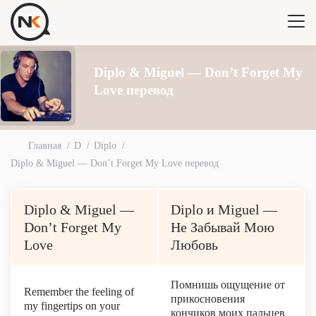
Diplo & Miguel — Don’t Forget My
Love перевод
Главная
D
Diplo
Diplo & Miguel — Don’t Forget My Love перевод
Diplo & Miguel —
Diplo и Miguel —
Don’t Forget My
Не Забывай Мою
Love
Любовь
Помнишь ощущение от
Remember the feeling of
прикосновения
my fingertips on your
кончиков моих пальцев