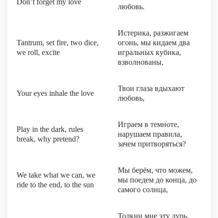
Don’t forget my love
любовь.
Истерика, разжигаем
Tantrum, set fire, two dice,
огонь, мы кидаем два
we roll, excite
игральных кубика,
взволнованы,
Твои глаза вдыхают
Your eyes inhale the love
любовь,
Играем в темноте,
Play in the dark, rules
нарушаем правила,
break, why pretend?
зачем притворяться?
Мы берём, что можем,
We take what we can, we
мы поедем до конца, до
ride to the end, to the sun
самого солнца,
Толкни мне эту дурь,