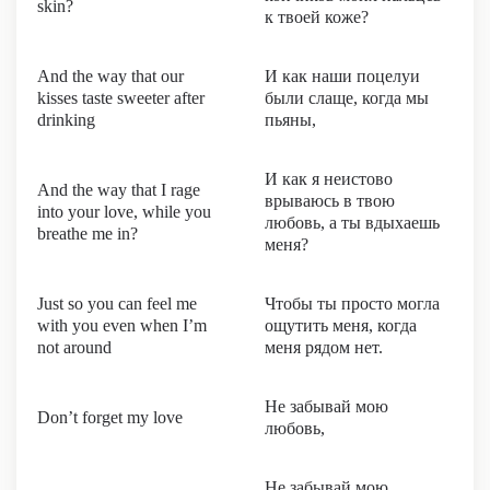
skin?
к твоей коже?
And the way that our
И как наши поцелуи
kisses taste sweeter after
были слаще, когда мы
drinking
пьяны,
И как я неистово
And the way that I rage
врываюсь в твою
into your love, while you
любовь, а ты вдыхаешь
breathe me in?
меня?
Just so you can feel me
Чтобы ты просто могла
with you even when I’m
ощутить меня, когда
not around
меня рядом нет.
Не забывай мою
Don’t forget my love
любовь,
Не забывай мою