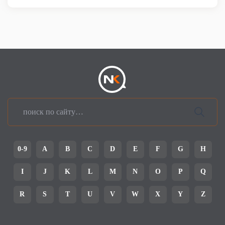
0-9
A
B
C
D
E
F
G
H
I
J
K
L
M
N
O
P
Q
R
S
T
U
V
W
X
Y
Z