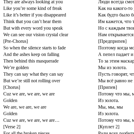
They are always looking at you
Люди всегда смот
Like you’re some kind of freak
Как на какого-то
Like it’s better if you disappeared
Как будто было б
Think that you can’t hear them
Им кажется, что
But with every word you speak
Но с каждым тво
We can see our vision crystal clear
Нам открывается
[Pre-Chorus]
[Предприпев]
So when the silence starts to fade
Поэтому когда мо
And the ashes keep on falling
А пепел падает и
Then behind this masquerade
То за этим маска
We’re golden
Мы из золота.
They can say what they can say
Пусть говорят, чт
But we’re still not rolling over
Мы всё равно не
[Chorus]
[Припев]
Cuz we are, we are, we are
Потому что мы, 
Golden
Из золота.
We are, we are, we are
Мы, мы, мы
Golden
Из золота.
Cuz we are, we are, we are…
Потому что мы,
[Verse 2]
[Куплет 2]
For all the broken pieces
Ради всех разбит