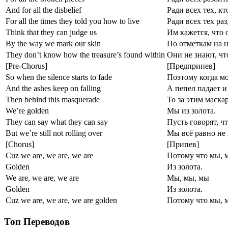
And for all the disbelief
Ради всех тех, кт
For all the times they told you how to live
Ради всех тех раз
Think that they can judge us
Им кажется, что 
By the way we mark our skin
По отметкам на 
They don’t know how the treasure’s found within
Они не знают, чт
[Pre-Chorus]
[Предприпев]
So when the silence starts to fade
Поэтому когда мо
And the ashes keep on falling
А пепел падает и
Then behind this masquerade
То за этим маска
We’re golden
Мы из золота.
They can say what they can say
Пусть говорят, чт
But we’re still not rolling over
Мы всё равно не
[Chorus]
[Припев]
Cuz we are, we are, we are
Потому что мы, 
Golden
Из золота.
We are, we are, we are
Мы, мы, мы
Golden
Из золота.
Cuz we are, we are, we are golden
Потому что мы, м
Топ Переводов