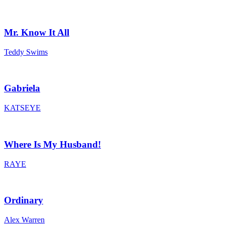
Mr. Know It All
Teddy Swims
Gabriela
KATSEYE
Where Is My Husband!
RAYE
Ordinary
Alex Warren