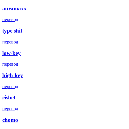
auramaxx
перевод
type shit
перевод
low-key
перевод
high-key
перевод
cishet
перевод
chomo