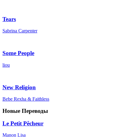
Tears
Sabrina Carpenter
Some People
liou
New Religion
Bebe Rexha & Faithless
Новые Переводы
Le Petit Pêcheur
Manon Lisa