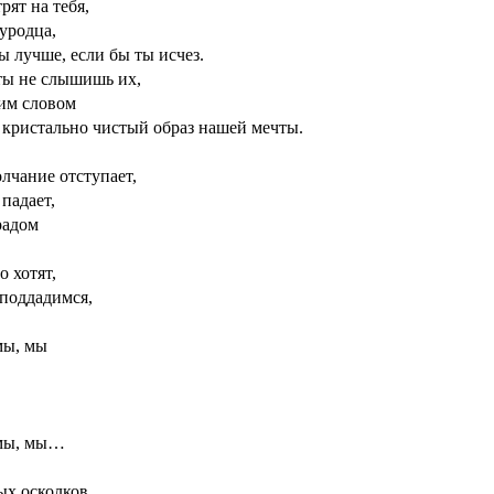
рят на тебя,
 уродца,
ы лучше, если бы ты исчез.
 ты не слышишь их,
им словом
 кристально чистый образ нашей мечты.
лчание отступает,
 падает,
радом
о хотят,
 поддадимся,
мы, мы
 мы, мы…
ых осколков,