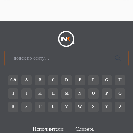
0-9
A
B
C
D
E
F
G
H
I
J
K
L
M
N
O
P
Q
R
S
T
U
V
W
X
Y
Z
Исполнители
Словарь