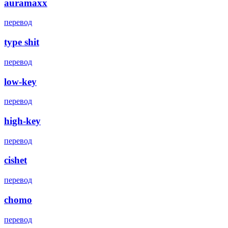
auramaxx
перевод
type shit
перевод
low-key
перевод
high-key
перевод
cishet
перевод
chomo
перевод