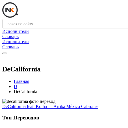
Исполнители
Словарь
Исполнители
Словарь
DeCalifornia
Главная
D
DeCalifornia
DeCalifornia feat. Kotha — Arriba México Cabrones
Топ Переводов