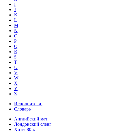
I
J
K
L
M
N
O
P
Q
R
S
T
U
V
W
X
Y
Z
Исполнители
Словарь
Английский мат
Лондонский сленг
Хиты 80-х