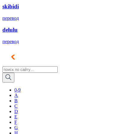
skibidi
перевод
delulu
перевод
0-9
A
B
C
D
E
F
G
H