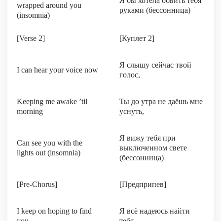
Я бы хотела обвить тебя
wrapped around you
руками (бессонница)
(insomnia)
[Verse 2]
[Куплет 2]
Я слышу сейчас твой
I can hear your voice now
голос,
Keeping me awake ’til
Ты до утра не даёшь мне
morning
уснуть,
Я вижу тебя при
Can see you with the
выключенном свете
lights out (insomnia)
(бессонница)
[Pre-Chorus]
[Предприпев]
I keep on hoping to find
Я всё надеюсь найти
you
тебя,