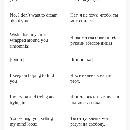
No, I don’t want to dream
Нет, я не хочу, чтобы ты
about you
мне снился,
Wish I had my arms
Я бы хотела обвить тебя
wrapped around you
руками (бессонница)
(insomnia)
[Outro]
[Концовка]
I keep on hoping to find
Я всё надеюсь найти
you
тебя,
I’m trying and trying and
Я пытаюсь и пытаюсь, и
trying to
пытаюсь снова.
You setting, you setting
Ты отпускаешь мой
my mind loose
разум на свободу,