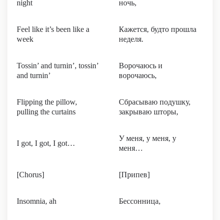
night
ночь,
Feel like it’s been like a
Кажется, будто прошла
week
неделя.
Tossin’ and turnin’, tossin’
Ворочаюсь и
and turnin’
ворочаюсь,
Flipping the pillow,
Сбрасываю подушку,
pulling the curtains
закрываю шторы,
У меня, у меня, у
I got, I got, I got…
меня…
[Chorus]
[Припев]
Insomnia, ah
Бессонница,