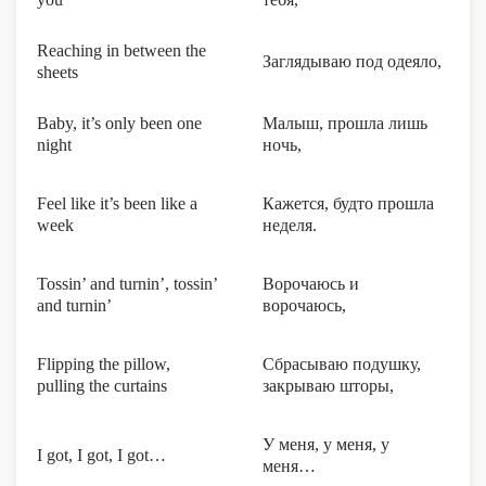
Reaching in between the
Заглядываю под одеяло,
sheets
Baby, it’s only been one
Малыш, прошла лишь
night
ночь,
Feel like it’s been like a
Кажется, будто прошла
week
неделя.
Tossin’ and turnin’, tossin’
Ворочаюсь и
and turnin’
ворочаюсь,
Flipping the pillow,
Сбрасываю подушку,
pulling the curtains
закрываю шторы,
У меня, у меня, у
I got, I got, I got…
меня…