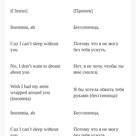
[Chorus]
[Припев]
Insomnia, ah
Бессонница,
Cuz I can’t sleep without
Потому что я не могу
you
без тебя уснуть.
No, I don’t want to dream
Нет, я не хочу, чтобы ты
about you
мне снился,
Wish I had my arms
Я бы хотела обвить тебя
wrapped around you
руками (бессонница)
(insomnia)
Insomnia, ah
Бессонница,
Cuz I can’t sleep without
Потому что я не могу
you
без тебя уснуть.