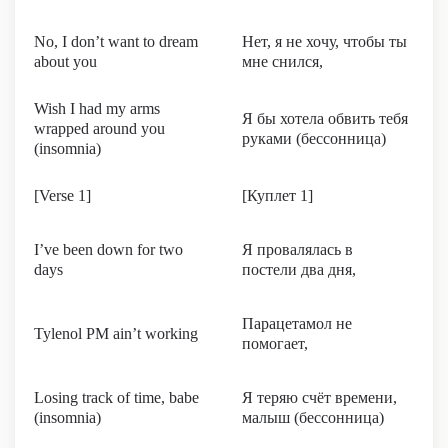
No, I don’t want to dream
Нет, я не хочу, чтобы ты
about you
мне снился,
Wish I had my arms
Я бы хотела обвить тебя
wrapped around you
руками (бессонница)
(insomnia)
[Verse 1]
[Куплет 1]
I’ve been down for two
Я провалялась в
days
постели два дня,
Парацетамол не
Tylenol PM ain’t working
помогает,
Losing track of time, babe
Я теряю счёт времени,
(insomnia)
малыш (бессонница)