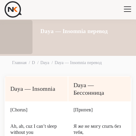
Daya — Insomnia перевод
Главная
D
Daya
Daya — Insomnia перевод
Daya —
Daya — Insomnia
Бессонница
[Chorus]
[Припев]
Ah, ah, cuz I can’t sleep
Я же не могу спать без
without you
тебя,