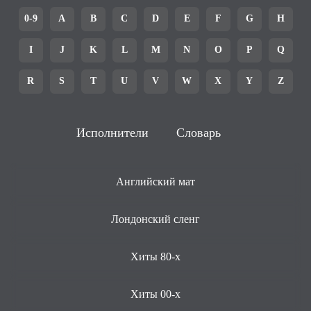
0-9
A
B
C
D
E
F
G
H
I
J
K
L
M
N
O
P
Q
R
S
T
U
V
W
X
Y
Z
Исполнители
Словарь
Английский мат
Лондонский сленг
Хиты 80-х
Хиты 00-х