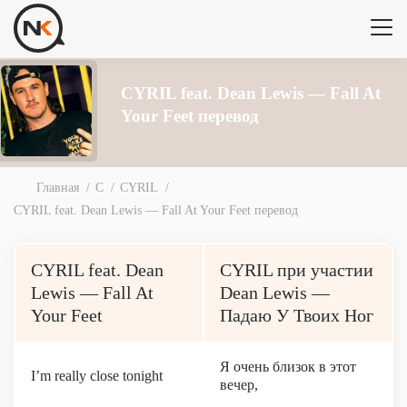
CYRIL feat. Dean Lewis — Fall At
Your Feet перевод
Главная
C
CYRIL
CYRIL feat. Dean Lewis — Fall At Your Feet перевод
CYRIL feat. Dean
CYRIL при участии
Lewis — Fall At
Dean Lewis —
Your Feet
Падаю У Твоих Ног
Я очень близок в этот
I’m really close tonight
вечер,