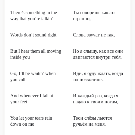
There’s something in the
Ты говоришь как-то
way that you’re talkin’
странно,
Words don’t sound right
Слова звучат не так,
But I hear thеm all moving
Но я слышу, как все они
inside you
двигаются внутри тебя.
Go, I’ll be waitin’ when
Иди, я буду ждать, когда
you call
ты позвонишь.
And whenever I fall at
И каждый раз, когда я
your feet
падаю к твоим ногам,
You let your tears rain
Твои слёзы льются
down on me
ручьём на меня,