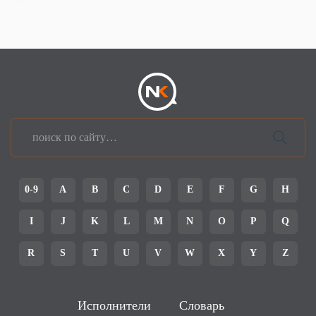
0-9
A
B
C
D
E
F
G
H
I
J
K
L
M
N
O
P
Q
R
S
T
U
V
W
X
Y
Z
Исполнители
Словарь