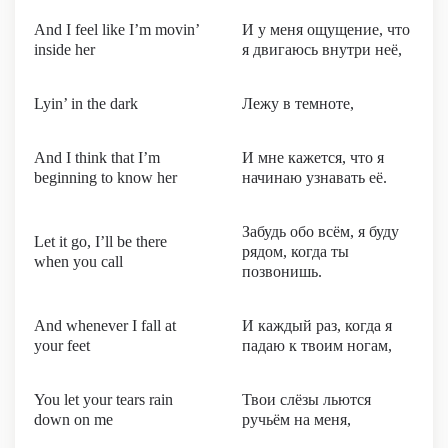
And I feel like I’m movin’
И у меня ощущение, что
inside her
я двигаюсь внутри неё,
Lyin’ in the dark
Лежу в темноте,
And I think that I’m
И мне кажется, что я
beginning to know her
начинаю узнавать её.
Забудь обо всём, я буду
Let it go, I’ll be there
рядом, когда ты
when you call
позвонишь.
And whenever I fall at
И каждый раз, когда я
your feet
падаю к твоим ногам,
You let your tears rain
Твои слёзы льются
down on me
ручьём на меня,