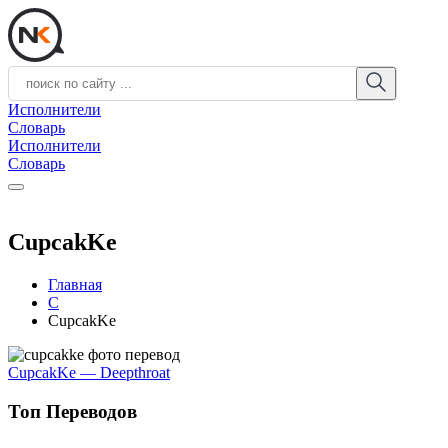
Исполнители
Словарь
Исполнители
Словарь
CupcakKe
Главная
C
CupcakKe
CupcakKe — Deepthroat
Топ Переводов