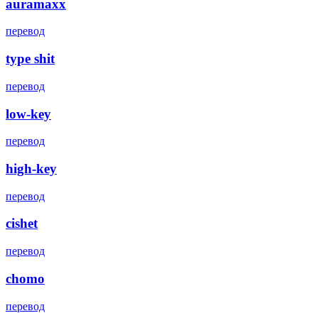
auramaxx
перевод
type shit
перевод
low-key
перевод
high-key
перевод
cishet
перевод
chomo
перевод