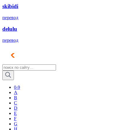
skibidi
перевод
delulu
перевод
0-9
A
B
C
D
E
F
G
H