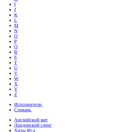
I
J
K
L
M
N
O
P
Q
R
S
T
U
V
W
X
Y
Z
Исполнители
Словарь
Английский мат
Лондонский сленг
Хиты 80-х