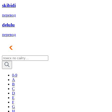
skibidi
перевод
delulu
перевод
0-9
A
B
C
D
E
F
G
H