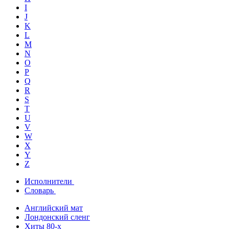
I
J
K
L
M
N
O
P
Q
R
S
T
U
V
W
X
Y
Z
Исполнители
Словарь
Английский мат
Лондонский сленг
Хиты 80-х