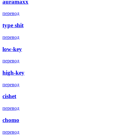
auramaxx
перевод
type shit
перевод
low-key
перевод
high-key
перевод
cishet
перевод
chomo
перевод