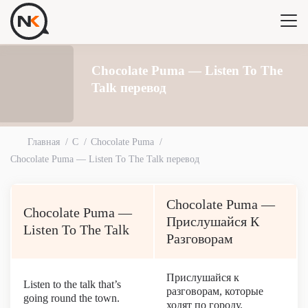
Chocolate Puma — Listen To The
Talk перевод
Главная
C
Chocolate Puma
Chocolate Puma — Listen To The Talk перевод
Chocolate Puma —
Chocolate Puma —
Прислушайся К
Listen To The Talk
Разговорам
Прислушайся к
Listen to the talk that’s
разговорам, которые
going round the town.
ходят по городу.