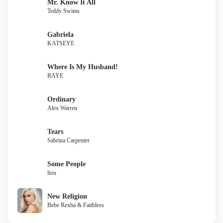
Mr. Know It All
Teddy Swims
Gabriela
KATSEYE
Where Is My Husband!
RAYE
Ordinary
Alex Warren
Tears
Sabrina Carpenter
Some People
liou
New Religion
Bebe Rexha & Faithless