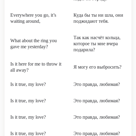
Everywhere you go, it’s
Куда бы ты ни шла, они
waiting around,
поджидают тебя.
Так как насчёт кольца,
What about the ring you
которое ты мне вчера
gave me yesterday?
подарила?
Is it here for me to throw it
Я могу его выбросить?
all away?
Is it true, my love?
Это правда, любимая?
Is it true, my love?
Это правда, любимая?
Is it true, my love?
Это правда, любимая?
Is it true, my love?
Это правда, любимая?