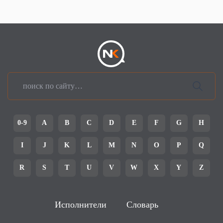
0-9
A
B
C
D
E
F
G
H
I
J
K
L
M
N
O
P
Q
R
S
T
U
V
W
X
Y
Z
Исполнители
Словарь