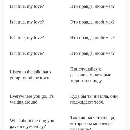
Is it true, my love?
Это правда, любимая?
Is it true, my love?
Это правда, любимая?
Is it true, my love?
Это правда, любимая?
Is it true, my love?
Это правда, любимая?
Прислушайся к
Listen to the talk that’s
разговорам, которые
going round the town.
ходят по городу.
Everywhere you go, it’s
Куда бы ты ни шла, они
waiting around,
поджидают тебя.
Так как насчёт кольца,
What about the ring you
которое ты мне вчера
gave me yesterday?
подарила?