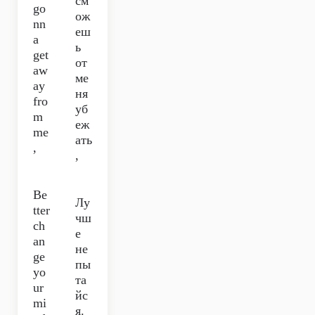
см
go
ож
nn
еш
a
ь
get
от
aw
ме
ay
ня
fro
уб
m
еж
me
ать
,
,
Be
Лу
tter
чш
ch
е
an
не
ge
пы
yo
та
ur
йс
mi
я.