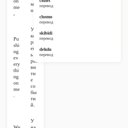
on
cishet
ме
перевод
me
ня,
,
chomo
перевод
Ус
skibidi
ко
Pu
перевод
ря
shi
еш
delulu
ng
ь
перевод
ev
раз
ery
ви
thi
ти
ng
е
on
со
me
бы
.
ти
й.
У
We
на