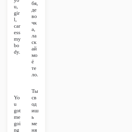
yo
бя,
u,
де
gir
во
l,
чк
car
а,
ess
ла
my
ск
bo
ай
dy.
мо
ё
те
ло.
Ты
Yo
св
u
од
got
иш
me
ь
goi
ме
ng
ня