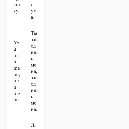
cra
с
zy.
ум
а.
Ты
зав
Yo
од
u
иш
tur
ь
n
ме
me
ня,
on,
зав
tur
од
n
иш
me
ь
on.
ме
ня.
Да