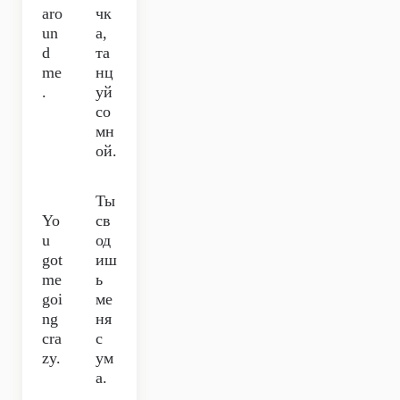
aro
чк
un
а,
d
та
me
нц
.
уй
со
мн
ой.
Ты
Yo
св
u
од
got
иш
me
ь
goi
ме
ng
ня
cra
с
zy.
ум
а.