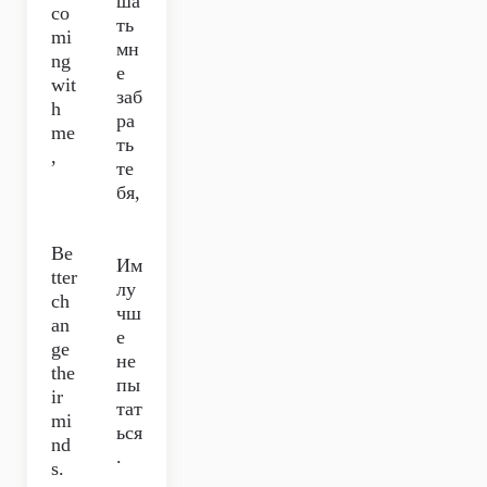
ша
co
ть
mi
мн
ng
е
wit
заб
h
ра
me
ть
,
те
бя,
Be
Им
tter
лу
ch
чш
an
е
ge
не
the
пы
ir
тат
mi
ься
nd
.
s.