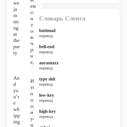
we
ем
ja
ся
m
Словарь Сленга
на
mi
эт
ng
ой
buttmad
at
перевод
ве
the
че
par
bell-end
ри
ty
перевод
нк
е,
auramaxx
перевод
An
type shit
И
d
перевод
ты
yo
пр
low-key
u’r
ов
перевод
e
оц
wh
high-key
ир
ipp
перевод
уе
ing
шь