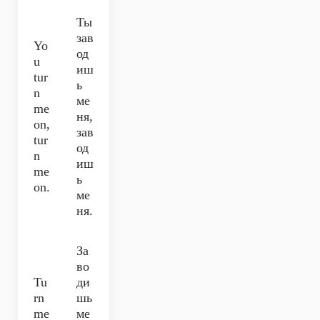
Ты
зав
Yo
од
u
иш
tur
ь
n
ме
me
ня,
on,
зав
tur
од
n
иш
me
ь
on.
ме
ня.
За
во
Tu
ди
rn
шь
me
ме