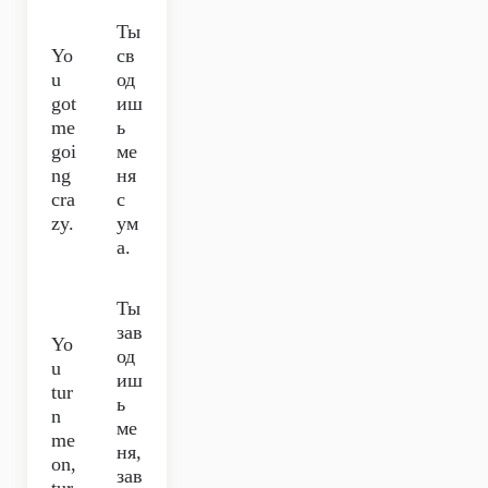
Ты
Yo
св
u
од
got
иш
me
ь
goi
ме
ng
ня
cra
с
zy.
ум
а.
Ты
зав
Yo
од
u
иш
tur
ь
n
ме
me
ня,
on,
зав