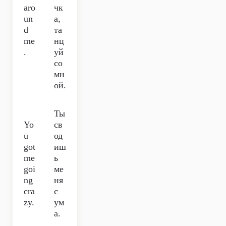
aro
чк
un
а,
d
та
me
нц
.
уй
со
мн
ой.
Ты
Yo
св
u
од
got
иш
me
ь
goi
ме
ng
ня
cra
с
zy.
ум
а.