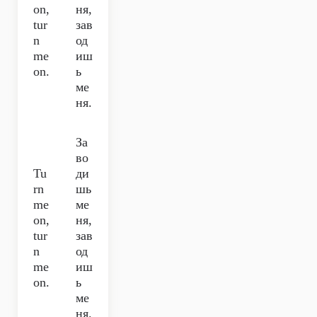
on,
ня,
tur
зав
n
од
me
иш
on.
ь
ме
ня.
За
во
Tu
ди
rn
шь
me
ме
on,
ня,
tur
зав
n
од
me
иш
on.
ь
ме
ня.