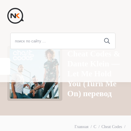
Cheat Codes &
Dante Klein —
Let Me Hold
You (Turn Me
On) перевод
Главная
C
Cheat Codes