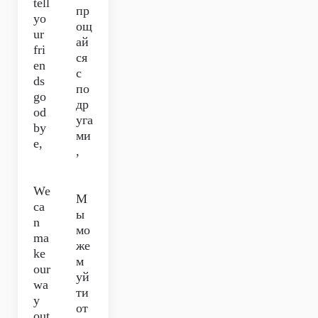
tell
пр
yo
ощ
ur
ай
fri
ся
en
с
ds
по
go
др
od
уга
by
ми
e,
,
We
М
ca
ы
n
мо
ma
же
ke
м
our
уй
wa
ти
y
от
out