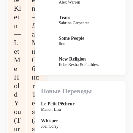
Alex Warren
Kl
n
ei
—
Tears
Sabrina Carpenter
n
Д
—
ай
Some People
L
М
liou
et
не
M
О
New Religion
Bebe Rexha & Faithless
e
б
H
ня
ol
ть
Новые Переводы
d
Т
Y
еб
Le Petit Pêcheur
Manon Lisa
ou
я
(T
(З
Whisper
Joel Corry
ur
ав