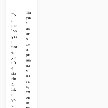
Ты
Fo
уж
r
е
the
до
lon
лг
ges
о
t
см
tim
от
e,
ри
yo
шь
u’r
на
e
ме
sta
ня
rin
та
g
к,
lik
сл
e
ов
yo
но
u
хо