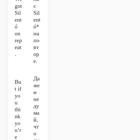
got
с
Sil
Sil
ent
ent
ó
ó*
on
на
rep
по
eat
вт
.
ор
е.
Да
Bu
же
t if
и
yo
не
u
ду
thi
ма
nk
й,
yo
чт
u’r
о
e