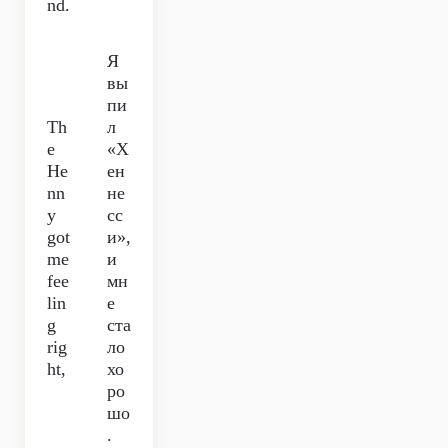
nd.
Я
вы
пи
Th
л
e
«Х
He
ен
nn
не
y
сс
got
и»,
me
и
fee
мн
lin
е
g
ста
rig
ло
ht,
хо
ро
шо
.