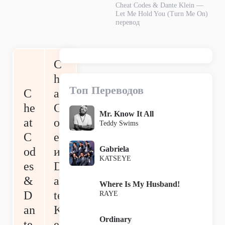
Cheat Codes & Dante Klein —
Let Me Hold You (Turn Me On)
перевод
C
he
Топ Переводов
C
at
he
C
Mr. Know It All
at
od
Teddy Swims
C
es
Gabriela
od
и
KATSEYE
es
D
&
an
Where Is My Husband!
D
te
RAYE
an
Kl
Ordinary
te
ei