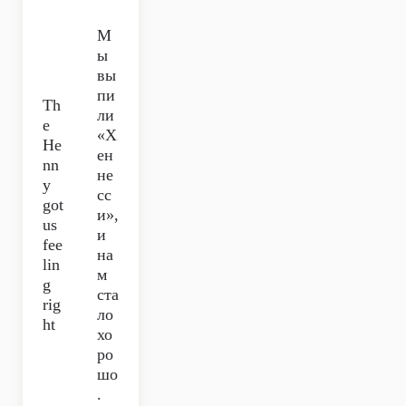
М
ы
вы
пи
Th
ли
e
«Х
He
ен
nn
не
y
сс
got
и»,
us
и
fee
на
lin
м
g
ста
rig
ло
ht
хо
ро
шо
.