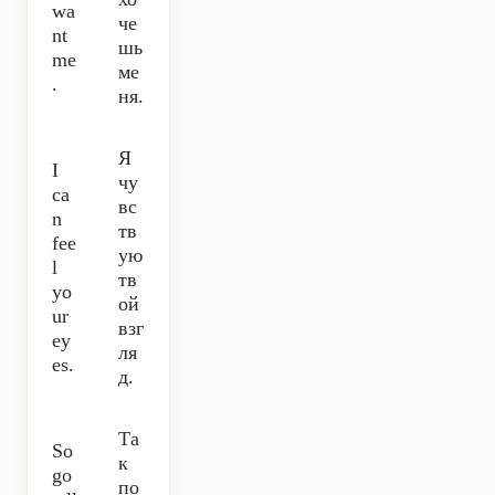
wa
че
nt
шь
me
ме
.
ня.
Я
I
чу
ca
вс
n
тв
fee
ую
l
тв
yo
ой
ur
взг
ey
ля
es.
д.
Та
So
к
go
по