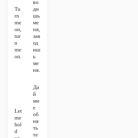
во
Tu
ди
rn
шь
me
ме
on,
ня,
tur
зав
n
од
me
иш
on.
ь
ме
ня.
Да
й
мн
е
Let
об
me
ня
hol
ть
d
те