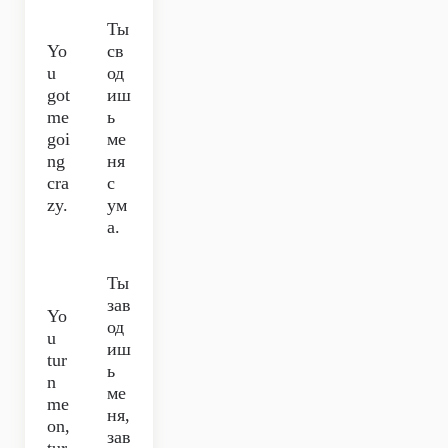
Ты
Yo
св
u
од
got
иш
me
ь
goi
ме
ng
ня
cra
с
zy.
ум
а.
Ты
зав
Yo
од
u
иш
tur
ь
n
ме
me
ня,
on,
зав