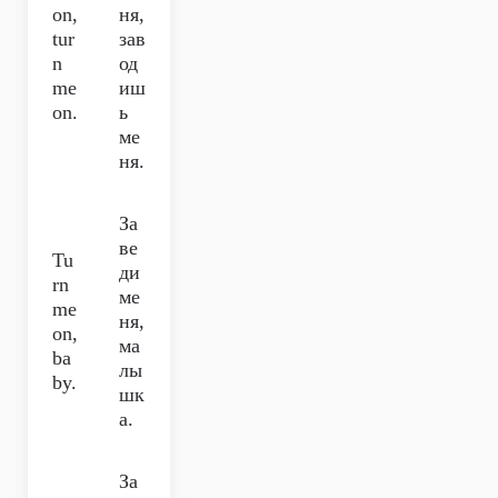
on,
ня,
tur
зав
n
од
me
иш
on.
ь
ме
ня.
За
ве
Tu
ди
rn
ме
me
ня,
on,
ма
ba
лы
by.
шк
а.
За