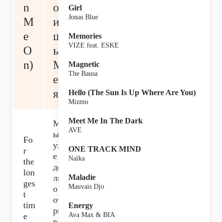
n
од
Girl
Jonas Blue
M
и
e
ш
Memories
VIZE feat. ESKE
O
ь
n)
М
Magnetic
The Bausa
ен
я)
Hello (The Sun Is Up Where Are You)
Mizmo
Meet Me In The Dark
М
AVE
ы
Fo
уж
ONE TRACK MIND
r
е
Naïka
the
до
lon
лг
Maladie
ges
Mauvais Djo
о
t
от
tim
Energy
ры
e
Ava Max & BIA
ва