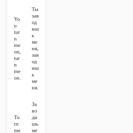
Ты
зав
Yo
од
u
иш
tur
ь
n
ме
me
ня,
on,
зав
tur
од
n
иш
me
ь
on.
ме
ня.
За
во
Tu
ди
rn
шь
me
ме